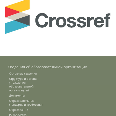
Подразделения
Документы
Федеральные документы
Сведения об образовательной организации
Условия труда на рабочих местах
Основные сведения
Структура и органы
управления
Закупки
образовательной
организацией
Документы
Образовательные
Учебный процесс
стандарты и требования
Образование
Руководство