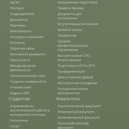
УдГАУ
Направления подготовки
Ректорат
Правила приема
Предотвращение кризисных ситуаций
Подразделения
Документы для
поступления
Документы
Вступительные испытания
Партнеры
Целевой прием
Безопасность
Ответственность за разжигание
Общежития
Конкурсы и вакансии
межнациональной розни
Среднее
Контакты
профессиональное
Обратная связь
образование
Банковские реквизиты
Высшее на базе СПО,
Конкурсы и вакансии
Наши услуги
второе высшее
Международная
Подготовка к ЕГЭ и ОГЭ
деятельность
Профориентация
Попечительский совет
Контакты
День открытых дверей
Гордость университета
Иностранным гражданам
Ученый совет
Конкурсные списки
Кадры в АПК
абитуриентов
Обратная связь
Студентам
Факультеты
Управление по
Агрономический факультет
воспитательной работе и
Инженерный факультет
молодежной политике
Банковские реквизиты
Зооинженерный факультет
Расписание
Лесохозяйственный
Спорт
факультет