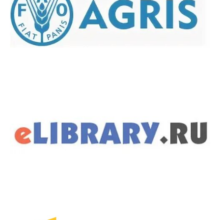
Международное сотрудничество
Организация питания в
образовательной организации
Абитуриенту
Университет
Об университете
Миссия, цель и ценности УдГАУ
Ректорат