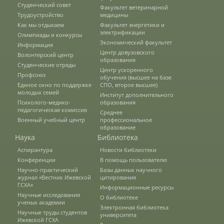
Студенческий совет
Факультет ветеринарной
Наши услуги
Трудоустройство
медицины
Как мы отдыхаем
Факультет энергетики и
электрификации
Олимпиады и конкурсы
Экономический факультет
Международная деятельность
Информация
Центр довузовского
Волонтерский центр
образования
Студенческие отряды
Центр ускоренного
Профсоюз
обучения (высшее на базе
Организации-партнеры
Единое окно по поддержке
СПО, второе высшее)
молодых семей
Институт дополнительного
Психолого-медико-
образования
педагогическая комиссия
Среднее
Договоры о сотрудничестве
Военный учебный центр
профессиональное
образование
Наука
Библиотека
Зарубежные стажировки
Аспирантура
Новости библиотеки
Конференции
В помощь пользователю
Научно-практический
Базы данных научного
журнал «Вестник Ижевской
цитирования
Иностранным студентам
ГСХА»
Информационные ресурсы
Научные исследования
О библиотеке
ученых академии
Электронная библиотека
Научные труды студентов
Документы
университета
Ижевской ГСХА