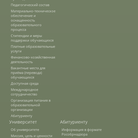
Защита персональных данных
Педагогический состав
Материально-техническое
обеспечение и
оснащенность
образовательного
Информация о проверках
процесса
Стипендии и меры
поддержки обучающихся
Учетная политика
Платные образовательные
услуги
Финансово-хозяйственная
деятельность
Партнеры
Вакантные места для
приёма (перевода)
обучающихся
Доступная среда
Безопасность
Международное
сотрудничество
Организация питания в
образовательной
Противодействие коррупции
организации
Абитуриенту
Университет
Абитуриенту
Об университете
Информация в формате
Противодействие терроризму
Рособрнадзора
Миссия, цель и ценности