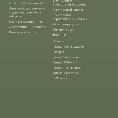
Электронные
ОП УНПК "Ижагроплем"
библиотечные системы
Совет молодых ученых и
Электронный каталог
студенческое научное
Зарубежные стипендиальные
Электронные
общество
программы
периодические издания
Научные мероприятия
Интернет-ресурсы
Диссертационные советы
Онлайн курсы
Конкурсы и гранты
Новости
Сотрудники
Новости
Газета "Моя академия"
Галерея
Попечительский совет
Газета "Зооинженер"
Газета "Айболит"
Газета "Лесная быль"
Гордость университета
Фирменный стиль
СМИ о нас
Ученый совет
Кадры в АПК