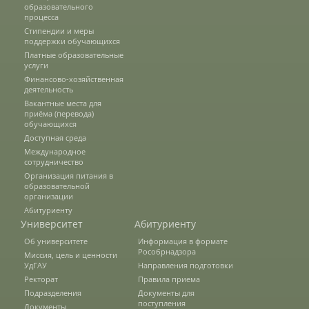
образовательного
Защита персональных данных
процесса
Стипендии и меры
поддержки обучающихся
Платные образовательные
Информация о проверках
услуги
Финансово-хозяйственная
деятельность
Учетная политика
Вакантные места для
приёма (перевода)
обучающихся
Доступная среда
Партнеры
Международное
сотрудничество
Организация питания в
образовательной
организации
Безопасность
Абитуриенту
Университет
Абитуриенту
Об университете
Информация в формате
Противодействие коррупции
Рособрнадзора
Миссия, цель и ценности
УдГАУ
Направления подготовки
Ректорат
Правила приема
Противодействие терроризму
Подразделения
Документы для
поступления
Документы