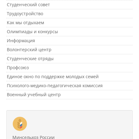
Студенческий совет
Трудоустройство
Международное сотрудничество
Как мы отдыхаем
Олимпиады и конкурсы
Организация питания в
Информация
образовательной организации
Волонтерский центр
Студенческие отряды
Абитуриенту
Профсоюз
Единое окно по поддержке молодых семей
Университет
Психолого-медико-педагогическая комиссия
Об университете
Военный учебный центр
Миссия, цель и ценности УдГАУ
Ректорат
Минсельхоз России