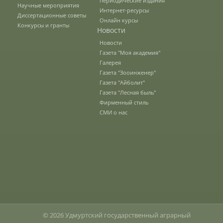
периодические издания
Научные мероприятия
Интернет-ресурсы
Диссертационные советы
Онлайн курсы
Зарубежные стипендиальные
Конкурсы и гранты
Новости
программы
Новости
Газета "Моя академия"
Галерея
Сотрудники
Газета "Зооинженер"
Газета "Айболит"
Газета "Лесная быль"
Попечительский совет
Фирменный стиль
СМИ о нас
Гордость университета
Ученый совет
Кадры в АПК
© 2026 Удмуртский государственный аграрный