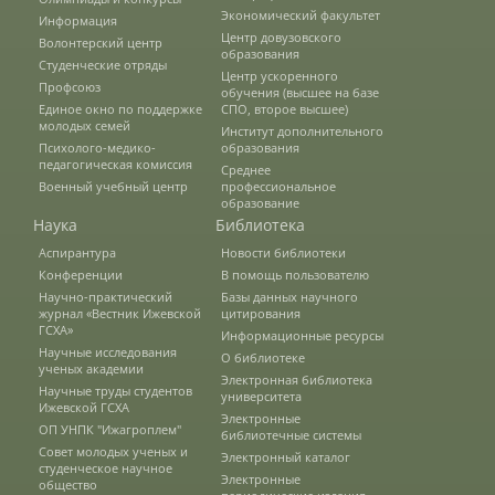
Экономический факультет
Информация
Наши услуги
Центр довузовского
Волонтерский центр
образования
Студенческие отряды
Центр ускоренного
Профсоюз
обучения (высшее на базе
Международная деятельность
Единое окно по поддержке
СПО, второе высшее)
молодых семей
Институт дополнительного
Психолого-медико-
образования
педагогическая комиссия
Среднее
Организации-партнеры
Военный учебный центр
профессиональное
образование
Наука
Библиотека
Договоры о сотрудничестве
Аспирантура
Новости библиотеки
Конференции
В помощь пользователю
Научно-практический
Базы данных научного
журнал «Вестник Ижевской
цитирования
Зарубежные стажировки
ГСХА»
Информационные ресурсы
Научные исследования
О библиотеке
ученых академии
Электронная библиотека
Научные труды студентов
университета
Иностранным студентам
Ижевской ГСХА
Электронные
ОП УНПК "Ижагроплем"
библиотечные системы
Совет молодых ученых и
Электронный каталог
студенческое научное
Документы
Электронные
общество