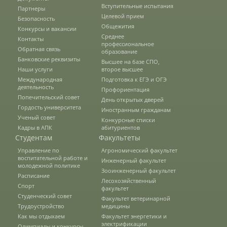
Вступительные испытания
Партнеры
Целевой прием
Безопасность
Предотвращение кризисных ситуаций
Общежития
Конкурсы и вакансии
Среднее
Контакты
профессиональное
Обратная связь
образование
Ответственность за разжигание
Банковские реквизиты
Высшее на базе СПО,
межнациональной розни
Наши услуги
второе высшее
Международная
Подготовка к ЕГЭ и ОГЭ
деятельность
Профориентация
Попечительский совет
Конкурсы и вакансии
День открытых дверей
Гордость университета
Иностранным гражданам
Ученый совет
Конкурсные списки
Кадры в АПК
абитуриентов
Контакты
Студентам
Факультеты
Управление по
Агрономический факультет
воспитательной работе и
Инженерный факультет
молодежной политике
Обратная связь
Зооинженерный факультет
Расписание
Лесохозяйственный
Спорт
факультет
Студенческий совет
Факультет ветеринарной
Банковские реквизиты
Трудоустройство
медицины
Как мы отдыхаем
Факультет энергетики и
электрификации
Олимпиады и конкурсы