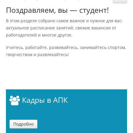
Структура и органы управления
Поздравляем, вы — студент!
образовательной организацией
В этом разделе собрано самое важное и нужное для вас:
актуальное расписание занятий, свежие вакансии от
Документы
работодателей и многое другое.
Учитесь, работайте, развивайтесь, занимайтесь спортом,
Образовательные стандарты и
требования
творчеством и развлекайтесь!
Образование
Руководство
Кадры в АПК
Педагогический состав
Подробно