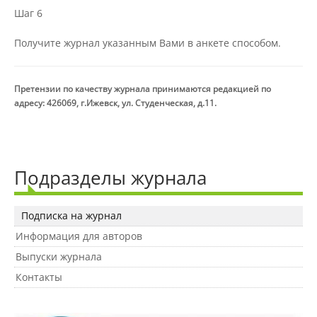
Шаг 6
Подразделения
Получите журнал указанным Вами в анкете способом.
Документы
Претензии по качеству журнала принимаются редакцией по
адресу: 426069, г.Ижевск, ул. Студенческая, д.11.
Федеральные документы
Подразделы журнала
Условия труда на рабочих местах
Подписка на журнал
Закупки
Информация для авторов
Выпуски журнала
Контакты
Учебный процесс