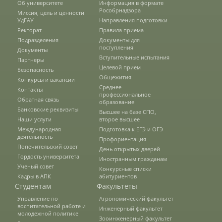
Об университете
Информация в формате
Рособрнадзора
Миссия, цель и ценности
УдГАУ
Направления подготовки
Зарубежные стипендиальные
Ректорат
Правила приема
программы
Подразделения
Документы для
поступления
Документы
Вступительные испытания
Партнеры
Целевой прием
Сотрудники
Безопасность
Общежития
Конкурсы и вакансии
Среднее
Контакты
профессиональное
Обратная связь
Попечительский совет
образование
Банковские реквизиты
Высшее на базе СПО,
Наши услуги
второе высшее
Международная
Подготовка к ЕГЭ и ОГЭ
Гордость университета
деятельность
Профориентация
Попечительский совет
День открытых дверей
Гордость университета
Иностранным гражданам
Ученый совет
Ученый совет
Конкурсные списки
Кадры в АПК
абитуриентов
Студентам
Факультеты
Управление по
Агрономический факультет
Кадры в АПК
воспитательной работе и
Инженерный факультет
молодежной политике
Зооинженерный факультет