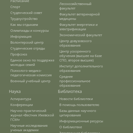
Расписание
Лесохозяйственный
Спорт
факультет
О федеральном проекте "Кадры в АПК"
Студенческий совет
Факультет ветеринарной
Трудоустройство
медицины
Как мы отдыхаем
Факультет энергетики и
Документы
электрификации
Олимпиады и конкурсы
Экономический факультет
Информация
Центр довузовского
Волонтерский центр
образования
Студенческие отряды
Протоколы
Центр ускоренного
Профсоюз
обучения (высшее на базе
Единое окно по поддержке
СПО, второе высшее)
молодых семей
Институт дополнительного
Разное
Психолого-медико-
образования
педагогическая комиссия
Среднее
Военный учебный центр
профессиональное
Абитуриенту
образование
Наука
Библиотека
Информация в формате Рособрнадзора
Аспирантура
Новости библиотеки
Конференции
В помощь пользователю
Научно-практический
Базы данных научного
журнал «Вестник Ижевской
цитирования
Направления подготовки
ГСХА»
Информационные ресурсы
Научные исследования
О библиотеке
ученых академии
Электронная библиотека