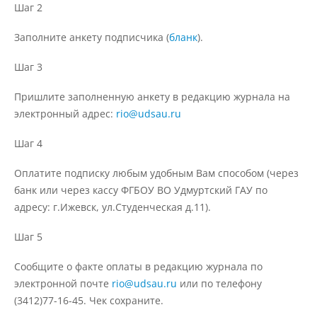
Шаг 2
Заполните анкету подписчика (
бланк
).
Международное сотрудничество
Шаг 3
Организация питания в
Пришлите заполненную анкету в редакцию журнала на
образовательной организации
электронный адрес:
rio@udsau.ru
Шаг 4
Абитуриенту
Оплатите подписку любым удобным Вам способом (через
Университет
банк или через кассу ФГБОУ ВО Удмуртский ГАУ по
адресу: г.Ижевск, ул.Студенческая д.11).
Об университете
Шаг 5
Миссия, цель и ценности УдГАУ
Сообщите о факте оплаты в редакцию журнала по
электронной почте
rio@udsau.ru
или по телефону
(3412)77-16-45. Чек сохраните.
Ректорат