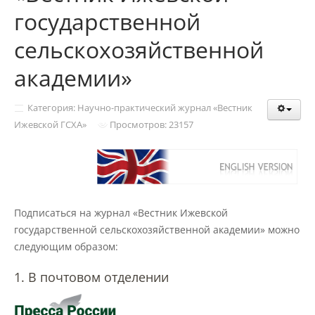
Структура и органы управления
государственной
образовательной организацией
сельскохозяйственной
Документы
академии»
Категория: Научно-практический журнал «Вестник
Образовательные стандарты и
Ижевской ГСХА»
Просмотров: 23157
требования
Образование
Подписаться на журнал «Вестник Ижевской
Руководство
государственной сельскохозяйственной академии» можно
следующим образом:
Педагогический состав
1. В почтовом отделении