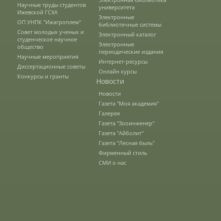
Правила приема
Научные труды студентов
университета
Ижевской ГСХА
Электронные
ОП УНПК "Ижагроплем"
библиотечные системы
Совет молодых ученых и
Электронный каталог
Документы для поступления
студенческое научное
Электронные
общество
периодические издания
Научные мероприятия
Интернет-ресурсы
Диссертационные советы
Онлайн курсы
Вступительные испытания
Конкурсы и гранты
Новости
Новости
Газета "Моя академия"
Целевой прием
Галерея
Газета "Зооинженер"
Газета "Айболит"
Общежития
Газета "Лесная быль"
Фирменный стиль
СМИ о нас
Среднее профессиональное
образование
Высшее на базе СПО, второе высшее