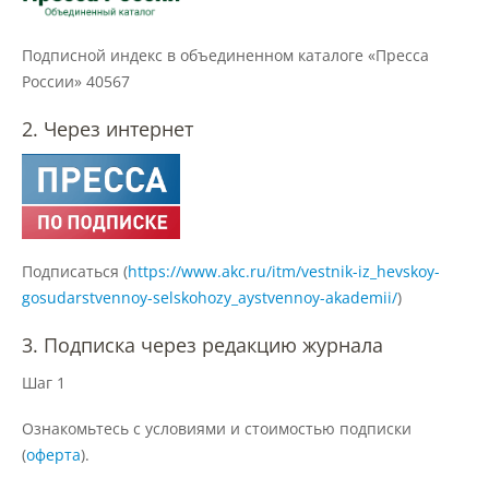
Материально-техническое
обеспечение и оснащенность
образовательного процесса
Подписной индекс в объединенном каталоге «Пресса
России» 40567
Стипендии и меры поддержки
2. Через интернет
обучающихся
Платные образовательные услуги
Подписаться (
https://www.akc.ru/itm/vestnik-iz_hevskoy-
Финансово-хозяйственная
gosudarstvennoy-selskohozy_aystvennoy-akademii/
)
деятельность
3. Подписка через редакцию журнала
Шаг 1
Вакантные места для приёма
(перевода) обучающихся
Ознакомьтесь с условиями и стоимостью подписки
(
оферта
).
Доступная среда