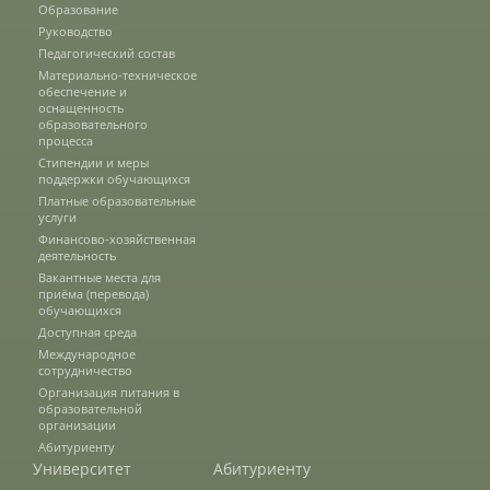
Образование
Наши услуги
Руководство
Педагогический состав
Материально-техническое
обеспечение и
Международная деятельность
оснащенность
образовательного
процесса
Стипендии и меры
Организации-партнеры
поддержки обучающихся
Платные образовательные
услуги
Финансово-хозяйственная
Договоры о сотрудничестве
деятельность
Вакантные места для
приёма (перевода)
обучающихся
Зарубежные стажировки
Доступная среда
Международное
сотрудничество
Организация питания в
Иностранным студентам
образовательной
организации
Абитуриенту
Университет
Абитуриенту
Документы