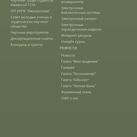
Научные труды студентов
университета
Ижевской ГСХА
Наши услуги
Электронные
ОП УНПК "Ижагроплем"
библиотечные системы
Совет молодых ученых и
Электронный каталог
студенческое научное
Электронные
общество
Международная деятельность
периодические издания
Научные мероприятия
Интернет-ресурсы
Диссертационные советы
Онлайн курсы
Конкурсы и гранты
Новости
Организации-партнеры
Новости
Газета "Моя академия"
Галерея
Договоры о сотрудничестве
Газета "Зооинженер"
Газета "Айболит"
Газета "Лесная быль"
Зарубежные стажировки
Фирменный стиль
СМИ о нас
Иностранным студентам
Документы