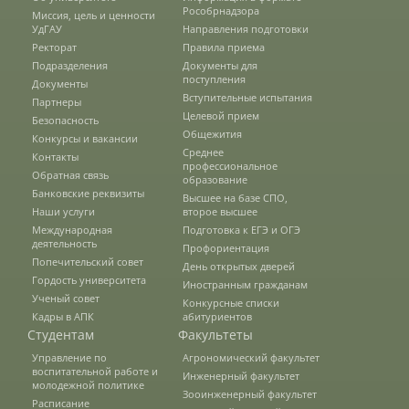
Рособрнадзора
Защита персональных данных
Миссия, цель и ценности
УдГАУ
Направления подготовки
Ректорат
Правила приема
Подразделения
Документы для
Информация о проверках
поступления
Документы
Вступительные испытания
Партнеры
Целевой прием
Безопасность
Общежития
Учетная политика
Конкурсы и вакансии
Среднее
Контакты
профессиональное
Обратная связь
образование
Банковские реквизиты
Высшее на базе СПО,
Партнеры
Наши услуги
второе высшее
Международная
Подготовка к ЕГЭ и ОГЭ
деятельность
Профориентация
Безопасность
Попечительский совет
День открытых дверей
Гордость университета
Иностранным гражданам
Ученый совет
Конкурсные списки
Кадры в АПК
абитуриентов
Противодействие коррупции
Студентам
Факультеты
Управление по
Агрономический факультет
воспитательной работе и
Инженерный факультет
молодежной политике
Противодействие терроризму
Зооинженерный факультет
Расписание