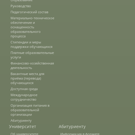
Руководство
Педагогический состав
Подразделения
Материально-техническое
обеспечение и
оснащенность
образовательного
процесса
Документы
Стипендии и меры
поддержки обучающихся
Платные образовательные
услуги
Федеральные документы
Финансово-хозяйственная
деятельность
Вакантные места для
Условия труда на рабочих местах
приёма (перевода)
обучающихся
Доступная среда
Международное
Закупки
сотрудничество
Организация питания в
образовательной
организации
Учебный процесс
Абитуриенту
Университет
Абитуриенту
Об университете
Информация в формате