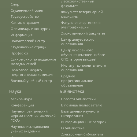
Лесохозяйственный
Спорт
факультет
Студенческий совет
Факультет ветеринарной
Предотвращение кризисных ситуаций
Трудоустройство
медицины
Как мы отдыхаем
Факультет энергетики и
электрификации
Олимпиады и конкурсы
Экономический факультет
Ответственность за разжигание
Информация
межнациональной розни
Центр довузовского
Волонтерский центр
образования
Студенческие отряды
Центр ускоренного
Профсоюз
обучения (высшее на базе
Единое окно по поддержке
СПО, второе высшее)
Конкурсы и вакансии
молодых семей
Институт дополнительного
Психолого-медико-
образования
педагогическая комиссия
Среднее
Военный учебный центр
профессиональное
Контакты
образование
Наука
Библиотека
Аспирантура
Новости библиотеки
Обратная связь
Конференции
В помощь пользователю
Научно-практический
Базы данных научного
журнал «Вестник Ижевской
цитирования
ГСХА»
Информационные ресурсы
Банковские реквизиты
Научные исследования
О библиотеке
ученых академии
Электронная библиотека