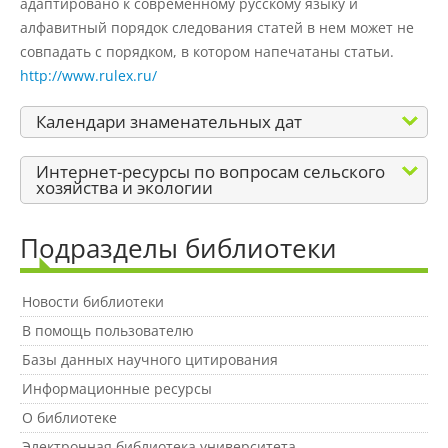
адаптировано к современному русскому языку и
Материально-техническое
обеспечение и оснащенность
алфавитный порядок следования статей в нем может не
образовательного процесса
совпадать с порядком, в котором напечатаны статьи.
http://www.rulex.ru/
Стипендии и меры поддержки
Календари знаменательных дат
обучающихся
Интернет-ресурсы по вопросам сельского
хозяйства и экологии
Платные образовательные услуги
Подразделы библиотеки
Финансово-хозяйственная
деятельность
Новости библиотеки
В помощь пользователю
Вакантные места для приёма
Базы данных научного цитирования
(перевода) обучающихся
Информационные ресурсы
О библиотеке
Доступная среда
Электронная библиотека университета