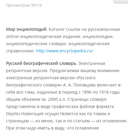
Структура и органы управления
Просмотров: 59116
образовательной организацией
Документы
Мир энциклопедий
. Каталог ссылок на русскоязычные
online-энциклопедические издания: энциклопедии,
энциклопедические словари, энциклопедические
Образовательные стандарты и
справочники.
http://www.encyclopedia.ru/
требования
Русский биографический словарь
. Электронная
репринтная версия. Предлагаемая вашему вниманию
Образование
электронная репринтная версия «Русского
биографического словаря» А. А. Половцова включает в
себя все тома, изданные в период с 1896 по 1918 годы
Руководство
общим объемом ок. 2000 а.л. Страницы словаря
представлены в виде графических файлов формата
DejaVu.Навигация осуществляется как по томам и
Педагогический состав
страницам — из меню, так и по статьям — из оглавления.
При этом надо иметь в виду, что оглавление