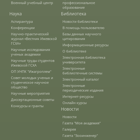
Военный учебный центр
профессиональное
образование
Наука
Библиотека
Предотвращение кризисных ситуаций
Аспирантура
Новости библиотеки
Конференции
В помощь пользователю
Научно-практический
Базы данных научного
Ответственность за разжигание
журнал «Вестник Ижевской
цитирования
межнациональной розни
ГСХА»
Информационные ресурсы
Научные исследования
О библиотеке
ученых академии
Электронная библиотека
Научные труды студентов
Конкурсы и вакансии
университета
Ижевской ГСХА
Электронные
ОП УНПК "Ижагроплем"
библиотечные системы
Совет молодых ученых и
Электронный каталог
студенческое научное
Контакты
Электронные
общество
периодические издания
Научные мероприятия
Интернет-ресурсы
Диссертационные советы
Онлайн курсы
Обратная связь
Конкурсы и гранты
Новости
Новости
Газета "Моя академия"
Банковские реквизиты
Галерея
Газета "Зооинженер"