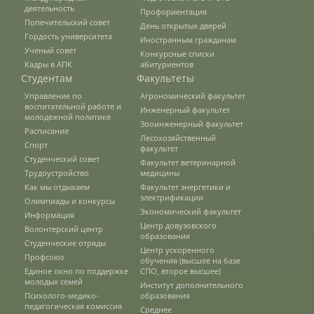
деятельность
Защита персональных данных
Профориентация
Попечительский совет
День открытых дверей
Гордость университета
Иностранным гражданам
Ученый совет
Конкурсные списки
Информация о проверках
Кадры в АПК
абитуриентов
Студентам
Факультеты
Управление по
Агрономический факультет
Учетная политика
воспитательной работе и
Инженерный факультет
молодежной политике
Зооинженерный факультет
Расписание
Лесохозяйственный
Спорт
факультет
Партнеры
Студенческий совет
Факультет ветеринарной
Трудоустройство
медицины
Как мы отдыхаем
Факультет энергетики и
электрификации
Безопасность
Олимпиады и конкурсы
Экономический факультет
Информация
Центр довузовского
Волонтерский центр
образования
Студенческие отряды
Противодействие коррупции
Центр ускоренного
Профсоюз
обучения (высшее на базе
Единое окно по поддержке
СПО, второе высшее)
молодых семей
Институт дополнительного
Психолого-медико-
образования
Противодействие терроризму
педагогическая комиссия
Среднее