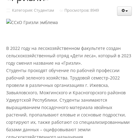
Структура и органы управления
образовательной организацией
Категория: Студентам
Просмотров: 8949
Документы
В 2022 году на лесохозяйственном факультете создан
Образовательные стандарты и
сельскохозяйственный отряд «Дети леса», который в 2023
требования
году сменил название на «Гризли».
Студенты проходят обучение по рабочей профессии
Образование
рабочий зеленого хозяйства. Трудовой семестр-2022
провели в различных организациях г. Ижевска,
Завьяловского, Можгинского и Красногорского районов
Руководство
Удмуртской Республики. Студенты занимаются
выращиванием посадочного материала хвойных
растений, пропалывают еловые и сосновые подростки,
Педагогический состав
сортируют их, также работают со специализированными
базами данных – оцифровывают земли
сельскохозяйственного назначения.