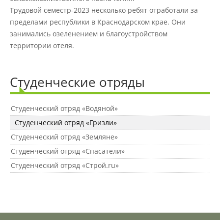
Материально-техническое
Трудовой семестр-2023 несколько ребят отработали за
обеспечение и оснащенность
образовательного процесса
пределами республики в Краснодарском крае. Они
занимались озеленением и благоустройством
территории отеля.
Стипендии и меры поддержки
обучающихся
Студенческие отряды
Платные образовательные услуги
Студенческий отряд «Водяной»
Студенческий отряд «Гризли»
Финансово-хозяйственная
Студенческий отряд «Земляне»
деятельность
Студенческий отряд «Спасатели»
Студенческий отряд «Строй.ru»
Вакантные места для приёма
(перевода) обучающихся
Доступная среда