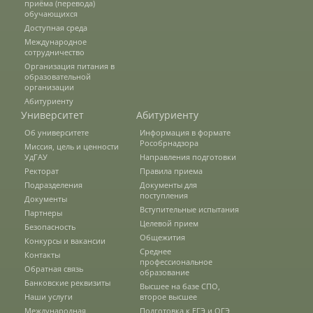
приёма (перевода)
обучающихся
Доступная среда
Подразделения
Международное
сотрудничество
Организация питания в
образовательной
Документы
организации
Абитуриенту
Университет
Абитуриенту
Федеральные документы
Об университете
Информация в формате
Рособрнадзора
Миссия, цель и ценности
УдГАУ
Направления подготовки
Ректорат
Правила приема
Условия труда на рабочих местах
Подразделения
Документы для
поступления
Документы
Вступительные испытания
Партнеры
Целевой прием
Безопасность
Закупки
Общежития
Конкурсы и вакансии
Среднее
Контакты
профессиональное
Обратная связь
образование
Учебный процесс
Банковские реквизиты
Высшее на базе СПО,
Наши услуги
второе высшее
Международная
Подготовка к ЕГЭ и ОГЭ