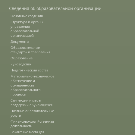
Сведения об образовательной организации
Основные сведения
Международное сотрудничество
Структура и органы
управления
образовательной
организацией
Организация питания в
Документы
образовательной организации
Образовательные
стандарты и требования
Образование
Абитуриенту
Руководство
Педагогический состав
Университет
Материально-техническое
обеспечение и
оснащенность
Об университете
образовательного
процесса
Стипендии и меры
поддержки обучающихся
Миссия, цель и ценности УдГАУ
Платные образовательные
услуги
Финансово-хозяйственная
деятельность
Ректорат
Вакантные места для