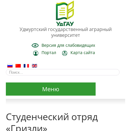
Удмуртский государственный аграрный
университет
Версия для слабовидящих
Портал
Карта сайта
Меню
Сведения об образовательной организации
Студенческий отряд
Основные сведения
«Гризли»