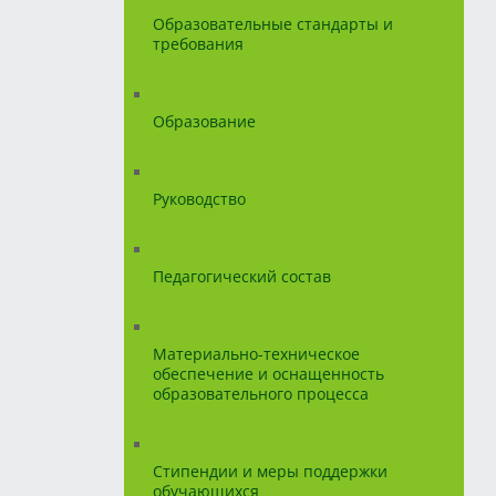
Образовательные стандарты и
требования
Образование
Руководство
Педагогический состав
Материально-техническое
обеспечение и оснащенность
образовательного процесса
Стипендии и меры поддержки
обучающихся