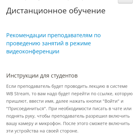
Структура и органы управления
Дистанционное обучение
образовательной организацией
Документы
Рекомендации преподавателям по
проведению занятий в режиме
видеоконференции
Образовательные стандарты и
требования
Инструкции для студентов
Образование
Если преподаватель будет проводить лекцию в системе
WB Stream, то вам надо будет перейти по ссылке, которую
Руководство
пришлют, ввести имя, далее нажать кнопки "Войти" и
"Присоединиться". При необходимости писать в чате или
поднять руку, чтобы преподаватель разрешил включить
Педагогический состав
вашу камеру и микрофон. После этого сможете включить
эти устройства на своей стороне.