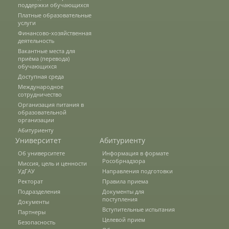
поддержки обучающихся
Защита персональных данных
Платные образовательные
услуги
Финансово-хозяйственная
деятельность
Информация о проверках
Вакантные места для
приёма (перевода)
обучающихся
Доступная среда
Учетная политика
Международное
сотрудничество
Организация питания в
Партнеры
образовательной
организации
Абитуриенту
Университет
Абитуриенту
Безопасность
Об университете
Информация в формате
Рособрнадзора
Миссия, цель и ценности
УдГАУ
Направления подготовки
Ректорат
Противодействие коррупции
Правила приема
Подразделения
Документы для
поступления
Документы
Вступительные испытания
Партнеры
Противодействие терроризму
Целевой прием
Безопасность