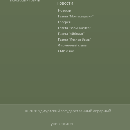
Конкурсы и гранты
Новости
Новости
Зарубежные стипендиальные
Газета "Моя академия"
программы
Галерея
Газета "Зооинженер"
Газета "Айболит"
Сотрудники
Газета "Лесная быль"
Фирменный стиль
СМИ о нас
Попечительский совет
Гордость университета
Ученый совет
© 2026 Удмуртский государственный аграрный
Кадры в АПК
университет