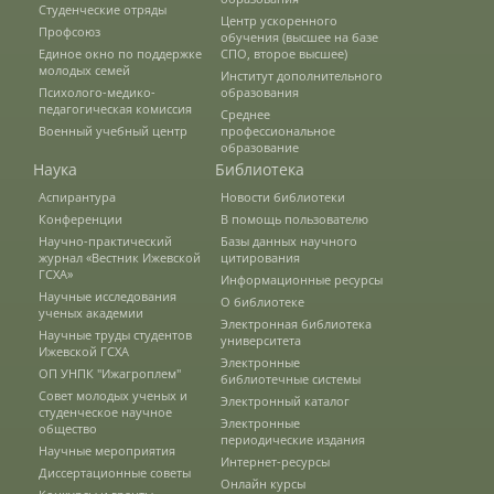
Студенческие отряды
Центр ускоренного
Наши услуги
Профсоюз
обучения (высшее на базе
Единое окно по поддержке
СПО, второе высшее)
молодых семей
Институт дополнительного
Психолого-медико-
образования
Международная деятельность
педагогическая комиссия
Среднее
Военный учебный центр
профессиональное
образование
Наука
Библиотека
Организации-партнеры
Аспирантура
Новости библиотеки
Конференции
В помощь пользователю
Научно-практический
Базы данных научного
Договоры о сотрудничестве
журнал «Вестник Ижевской
цитирования
ГСХА»
Информационные ресурсы
Научные исследования
О библиотеке
ученых академии
Зарубежные стажировки
Электронная библиотека
Научные труды студентов
университета
Ижевской ГСХА
Электронные
ОП УНПК "Ижагроплем"
библиотечные системы
Совет молодых ученых и
Иностранным студентам
Электронный каталог
студенческое научное
Электронные
общество
периодические издания
Научные мероприятия
Интернет-ресурсы
Диссертационные советы
Документы
Онлайн курсы