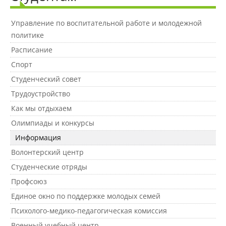
Управление по воспитательной работе и молодежной
Международное сотрудничество
политике
Расписание
Организация питания в
Спорт
образовательной организации
Студенческий совет
Трудоустройство
Абитуриенту
Как мы отдыхаем
Олимпиады и конкурсы
Университет
Информация
Об университете
Волонтерский центр
Студенческие отряды
Профсоюз
Миссия, цель и ценности УдГАУ
Единое окно по поддержке молодых семей
Психолого-медико-педагогическая комиссия
Ректорат
Военный учебный центр