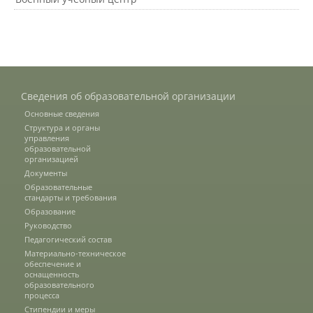
Подразделения
Документы
Сведения об образовательной организации
Основные сведения
Структура и органы
Федеральные документы
управления
образовательной
организацией
Документы
Условия труда на рабочих местах
Образовательные
стандарты и требования
Образование
Руководство
Закупки
Педагогический состав
Материально-техническое
обеспечение и
оснащенность
Учебный процесс
образовательного
процесса
Стипендии и меры