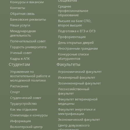
Общежития
Конкурсы и вакансии
Среднее
Контакты
профессиональное
Предотвращение кризисных ситуаций
Обратная связь
образование
Банковские реквизиты
Высшее на базе СПО,
Наши услуги
второе высшее
Международная
Подготовка к ЕГЭ и ОГЭ
Ответственность за разжигание
деятельность
Профориентация
межнациональной розни
Попечительский совет
День открытых дверей
Гордость университета
Иностранным гражданам
Ученый совет
Конкурсные списки
Конкурсы и вакансии
Кадры в АПК
абитуриентов
Студентам
Факультеты
Управление по
Агрономический факультет
воспитательной работе и
Контакты
Инженерный факультет
молодежной политике
Зооинженерный факультет
Расписание
Лесохозяйственный
Спорт
факультет
Обратная связь
Студенческий совет
Факультет ветеринарной
Трудоустройство
медицины
Как мы отдыхаем
Факультет энергетики и
электрификации
Олимпиады и конкурсы
Банковские реквизиты
Экономический факультет
Информация
Центр довузовского
Волонтерский центр
образования