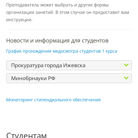
Материально-техническое
Преподаватель может выбрать и другие формы
обеспечение и оснащенность
организации занятий. В этом случае он предоставит вам
образовательного процесса
инструкции.
Стипендии и меры поддержки
Новости и информация для студентов
обучающихся
График прохождения медосмотра студентов 1 курса
Платные образовательные услуги
Прокуратура города Ижевска
Минобрнауки РФ
Финансово-хозяйственная
деятельность
Мониторинг стипендиального обеспечения
Вакантные места для приёма
(перевода) обучающихся
Студентам
Доступная среда