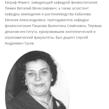
Материально-техническое
Евграф Фомич; заведующий кафедрой физвоспитания
обеспечение и оснащенность
Лямин Виталий Вячеславович; а также ассистент
образовательного процесса
кафедры земледелия и растениеводства Кабанова
Евгения Александровна; преподаватель кафедры
физвоспитания Пашкова Валентина Семёновна. Первым
Стипендии и меры поддержки
обучающихся
деканом института, курировавшим зоотехнический и
агрономический факультеты, был доцент Сергей
Андреевич Гусев.
Платные образовательные услуги
Финансово-хозяйственная
деятельность
Вакантные места для приёма
(перевода) обучающихся
Доступная среда