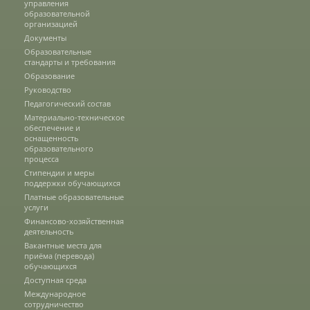
управления
образовательной
О федеральном проекте "Кадры в АПК"
организацией
Документы
Образовательные
стандарты и требования
Документы
Образование
Руководство
Педагогический состав
Протоколы
Материально-техническое
обеспечение и
оснащенность
образовательного
процесса
Разное
Стипендии и меры
поддержки обучающихся
Абитуриенту
Платные образовательные
услуги
Финансово-хозяйственная
Информация в формате Рособрнадзора
деятельность
Вакантные места для
приёма (перевода)
обучающихся
Направления подготовки
Доступная среда
Международное
сотрудничество