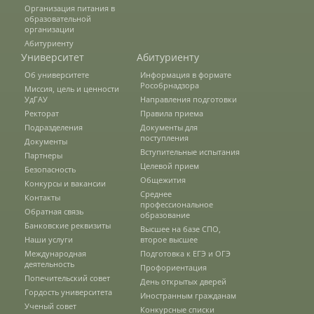
Правила приема
Организация питания в
образовательной
организации
Абитуриенту
Документы для поступления
Университет
Абитуриенту
Об университете
Информация в формате
Рособрнадзора
Миссия, цель и ценности
УдГАУ
Направления подготовки
Вступительные испытания
Ректорат
Правила приема
Подразделения
Документы для
поступления
Документы
Целевой прием
Вступительные испытания
Партнеры
Целевой прием
Безопасность
Общежития
Конкурсы и вакансии
Среднее
Общежития
Контакты
профессиональное
Обратная связь
образование
Банковские реквизиты
Высшее на базе СПО,
Наши услуги
второе высшее
Среднее профессиональное
Международная
Подготовка к ЕГЭ и ОГЭ
образование
деятельность
Профориентация
Попечительский совет
День открытых дверей
Гордость университета
Иностранным гражданам
Высшее на базе СПО, второе высшее
Ученый совет
Конкурсные списки