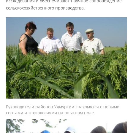
исследования и обеспечивают научное сопровождение
сельскохозяйственного производства.
Подразделения
Документы
Федеральные документы
Условия труда на рабочих местах
Закупки
Руководители районов Удмуртии знакомятся с новыми
сортами и технологиями на опытном поле
Учебный процесс