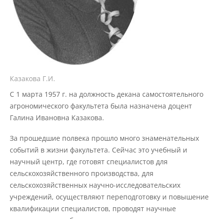
Международное сотрудничество
Организация питания в
образовательной организации
Казакова Г.И.
С 1 марта 1957 г. на должность декана самостоятельного
Абитуриенту
агрономического факультета была назначена доцент
Галина Ивановна Казакова.
Университет
За прошедшие полвека прошло много знаменательных
Об университете
событий в жизни факультета. Сейчас это учебный и
научный центр, где готовят специалистов для
сельскохозяйственного производства, для
Миссия, цель и ценности УдГАУ
сельскохозяйственных научно-исследовательских
учреждений, осуществляют переподготовку и повышение
квалификации специалистов, проводят научные
Ректорат