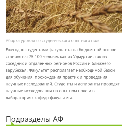
Наши услуги
Международная деятельность
Уборка урожая со студенческого опытного поля
Организации-партнеры
Ежегодно студентами факультета на бюджетной основе
становятся 75-100 человек как из Удмуртии, так из
соседних и отдалённых регионов России и ближнего
Договоры о сотрудничестве
зарубежья. Факультет располагает необходимой базой
для обучения, прохождения практик и проведения
научных исследований. Студенты и аспиранты проводят
Зарубежные стажировки
научные исследования на опытном поле и в
лабораториях кафедр факультета.
Иностранным студентам
Подразделы АФ
Документы