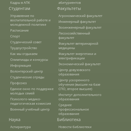
Кадры в АПК
абитуриентов
Студентам
Факультеты
Управление по
Агрономический факультет
Подготовка к ЕГЭ и ОГЭ
воспитательной работе и
Инженерный факультет
молодежной политике
Зооинженерный факультет
Расписание
Лесохозяйственный
Профориентация
Спорт
факультет
Студенческий совет
Факультет ветеринарной
Трудоустройство
медицины
Как мы отдыхаем
Факультет энергетики и
День открытых дверей
электрификации
Олимпиады и конкурсы
Экономический факультет
Информация
Центр довузовского
Волонтерский центр
образования
Иностранным гражданам
Студенческие отряды
Центр ускоренного
Профсоюз
обучения (высшее на базе
Единое окно по поддержке
СПО, второе высшее)
молодых семей
Институт дополнительного
Конкурсные списки абитуриентов
Психолого-медико-
образования
педагогическая комиссия
Среднее
Студентам
Военный учебный центр
профессиональное
образование
Наука
Библиотека
Управление по воспитательной работе
и молодежной политике
Аспирантура
Новости библиотеки