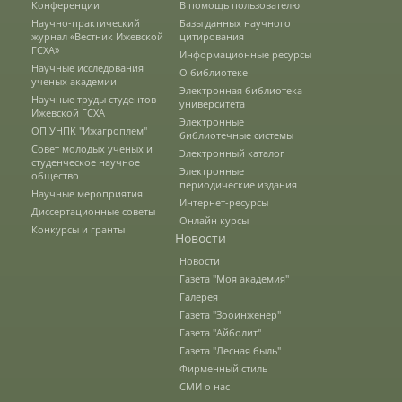
Конференции
В помощь пользователю
Научно-практический
Базы данных научного
журнал «Вестник Ижевской
цитирования
Документы
ГСХА»
Информационные ресурсы
Научные исследования
О библиотеке
ученых академии
Электронная библиотека
Научные труды студентов
университета
Рабочие программы
Ижевской ГСХА
Электронные
ОП УНПК "Ижагроплем"
библиотечные системы
Совет молодых ученых и
Электронный каталог
студенческое научное
Консультация психолога
Электронные
общество
периодические издания
Научные мероприятия
Интернет-ресурсы
Диссертационные советы
Онлайн курсы
Конкурсы и гранты
Расписание
Новости
Новости
Газета "Моя академия"
Спорт
Галерея
Газета "Зооинженер"
Газета "Айболит"
Газета "Лесная быль"
Студенческий совет
Фирменный стиль
СМИ о нас