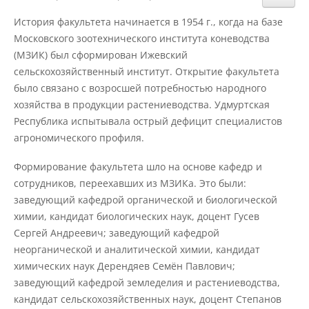
Структура и органы управления
образовательной организацией
История факультета начинается в 1954 г., когда на базе
Московского зоотехнического института коневодства
(МЗИК) был сформирован Ижевский
Документы
сельскохозяйственный институт. Открытие факультета
было связано с возросшей потребностью народного
хозяйства в продукции растениеводства. Удмуртская
Образовательные стандарты и
Республика испытывала острый дефицит специалистов
требования
агрономического профиля.
Формирование факультета шло на основе кафедр и
Образование
сотрудников, переехавших из МЗИКа. Это были:
заведующий кафедрой органической и биологической
химии, кандидат биологических наук, доцент Гусев
Руководство
Сергей Андреевич; заведующий кафедрой
неорганической и аналитической химии, кандидат
химических наук Дерендяев Семён Павлович;
Педагогический состав
заведующий кафедрой земледелия и растениеводства,
кандидат сельскохозяйственных наук, доцент Степанов