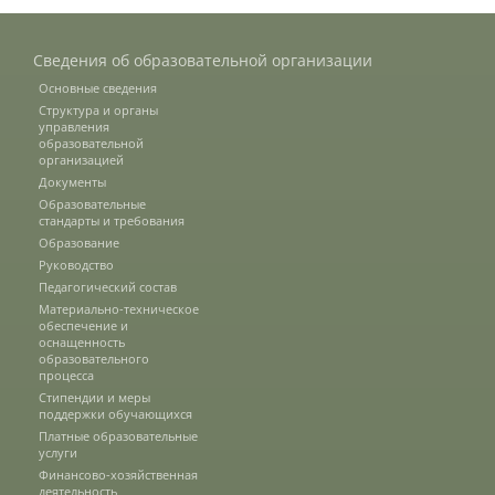
Зарубежные стипендиальные
Сведения об образовательной организации
программы
Основные сведения
Структура и органы
управления
образовательной
Сотрудники
организацией
Документы
Образовательные
стандарты и требования
Попечительский совет
Образование
Руководство
Педагогический состав
Гордость университета
Материально-техническое
обеспечение и
оснащенность
образовательного
процесса
Ученый совет
Стипендии и меры
поддержки обучающихся
Платные образовательные
Кадры в АПК
услуги
Финансово-хозяйственная
деятельность