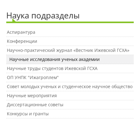
Наши услуги
Наука подразделы
Международная деятельность
Аспирантура
Конференции
Организации-партнеры
Научно-практический журнал «Вестник Ижевской ГСХА»
Научные исследования ученых академии
Научные труды студентов Ижевской ГСХА
Договоры о сотрудничестве
ОП УНПК "Ижагроплем"
Совет молодых ученых и студенческое научное общество
Зарубежные стажировки
Научные мероприятия
Диссертационные советы
Конкурсы и гранты
Иностранным студентам
Документы