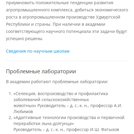
приумножить положительные тенденции развития
агропромышленного комплекса, добиться экономического
Предотвращение кризисных ситуаций
роста в агропромышленном производстве Удмуртской
Республики и страны. При наличии в академии
соответствующего научного потенциала эти задачи будут
Ответственность за разжигание
успешно решены.
межнациональной розни
Сведения по научным школам
Конкурсы и вакансии
Проблемные лаборатории
Контакты
В академии работают проблемные лаборатории:
«Селекция, воспроизводство и профилактика
заболеваний сельскохозяйственных
Обратная связь
животных» Руководитель – д. с.-х. н., профессор А.И.
Любимов
«Адаптивные технологии производства и первичной
Банковские реквизиты
переработки льна-долгунца»
Руководитель – д. с.-х. н., профессор И.Ш. Фатыхов