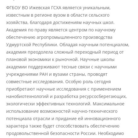
Защита персональных данных
ФГБОУ ВО Ижевская ГСХА является уникальным,
известным в регионе вузом в области сельского
хозяйства, благодаря достижениям научных школ.
Информация о проверках
Академия по праву является центром по научному
обеспечению агропромышленного производства
Удмуртской Республики. Обладая научным потенциалом,
Учетная политика
академия преодолела сложный переходный период от
плановой экономики к рыночной. Научные школы
академии поддерживают тесные связи с научными
Партнеры
учреждениями РАН и вузами страны, проводят
совместные исследования. Особую роль сегодня
Безопасность
приобретают научные исследования с применением
нанобиотехнологий и разработка ресурсосберегающих,
экологически эффективных технологий. Максимальное
Противодействие коррупции
использование возможностей научно-технического
потенциала отрасли и придание ей инновационного
характера также будет способствовать обеспечению
Противодействие терроризму
продовольственной безопасности России. Необходимо