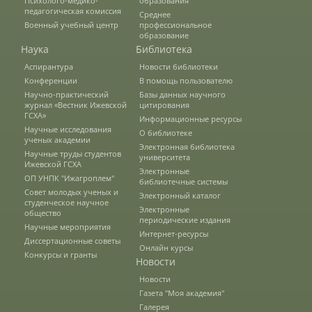
Психолого-медико-
образования
педагогическая комиссия
Среднее
Военный учебный центр
профессиональное
образование
Подготовка к ЕГЭ и ОГЭ
Наука
Библиотека
Аспирантура
Новости библиотеки
Конференции
В помощь пользователю
Профориентация
Научно-практический
Базы данных научного
журнал «Вестник Ижевской
цитирования
ГСХА»
Информационные ресурсы
Научные исследования
День открытых дверей
О библиотеке
ученых академии
Электронная библиотека
Научные труды студентов
университета
Ижевской ГСХА
Электронные
ОП УНПК "Ижагроплем"
Иностранным гражданам
библиотечные системы
Совет молодых ученых и
Электронный каталог
студенческое научное
Электронные
общество
периодические издания
Научные мероприятия
Конкурсные списки абитуриентов
Интернет-ресурсы
Диссертационные советы
Онлайн курсы
Конкурсы и гранты
Студентам
Новости
Новости
Управление по воспитательной работе
Газета "Моя академия"
и молодежной политике
Галерея