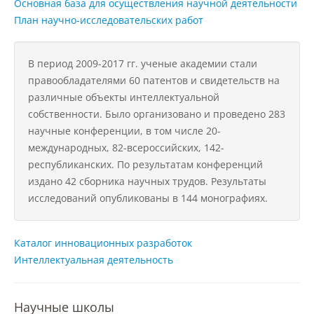
Основная база для осуществления научной деятельности
План научно-исследовательских работ
Подразделения
В период 2009-2017 гг. ученые академии стали
правообладателями 60 патентов и свидетельств на
Документы
различные объекты интеллектуальной
собственности. Было организовано и проведено 283
научные конференции, в том числе 20-
Федеральные документы
международных, 82-всероссийских, 142-
республиканских. По результатам конференций
издано 42 сборника научных трудов. Результаты
Условия труда на рабочих местах
исследований опубликованы в 144 монографиях.
Закупки
Каталог инновационных разработок
Интеллектуальная деятельность
Учебный процесс
Научные школы