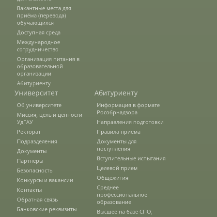
Вакантные места для
О федеральном проекте "Кадры в АПК"
приёма (перевода)
обучающихся
Доступная среда
Международное
Документы
сотрудничество
Организация питания в
образовательной
организации
Протоколы
Абитуриенту
Университет
Абитуриенту
Об университете
Информация в формате
Рособрнадзора
Разное
Миссия, цель и ценности
УдГАУ
Направления подготовки
Ректорат
Правила приема
Абитуриенту
Подразделения
Документы для
поступления
Документы
Информация в формате Рособрнадзора
Вступительные испытания
Партнеры
Целевой прием
Безопасность
Общежития
Конкурсы и вакансии
Среднее
Направления подготовки
Контакты
профессиональное
Обратная связь
образование
Банковские реквизиты
Высшее на базе СПО,