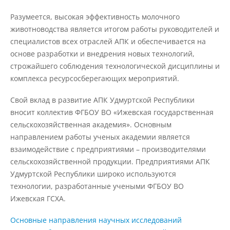
Разумеется, высокая эффективность молочного
животноводства является итогом работы руководителей и
Международное сотрудничество
специалистов всех отраслей АПК и обеспечивается на
основе разработки и внедрения новых технологий,
Организация питания в
строжайшего соблюдения технологической дисциплины и
образовательной организации
комплекса ресурсосберегающих мероприятий.
Свой вклад в развитие АПК Удмуртской Республики
Абитуриенту
вносит коллектив ФГБОУ ВО «Ижевская государственная
сельскохозяйственная академия». Основным
Университет
направлением работы ученых академии является
взаимодействие с предприятиями – производителями
Об университете
сельскохозяйственной продукции. Предприятиями АПК
Удмуртской Республики широко используются
технологии, разработанные учеными ФГБОУ ВО
Миссия, цель и ценности УдГАУ
Ижевская ГСХА.
Основные направления научных исследований
Ректорат