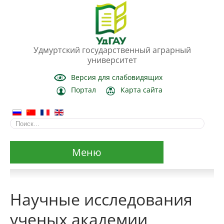
Удмуртский государственный аграрный
университет
Версия для слабовидящих
Портал
Карта сайта
Меню
Сведения об образовательной организации
Научные исследования
Основные сведения
ученых академии