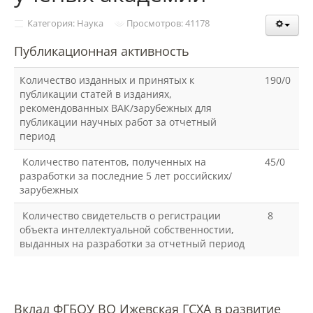
Структура и органы управления
образовательной организацией
Категория: Наука
Просмотров: 41178
Публикационная активность
Документы
Количество изданных и принятых к
190/0
публикации статей в изданиях,
рекомендованных ВАК/зарубежных для
Образовательные стандарты и
публикации научных работ за отчетный
требования
период
Количество патентов, полученных на
45/0
Образование
разработки за последние 5 лет российских/
зарубежных
Количество свидетельств о регистрации
8
Руководство
объекта интеллектуальной собственностии,
выданных на разработки за отчетный период
Педагогический состав
Вклад ФГБОУ ВО Ижевская ГСХА в развитие