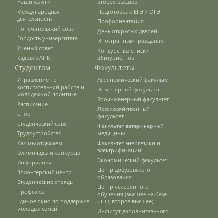
Наши услуги
второе высшее
Правила приема
Международная
Подготовка к ЕГЭ и ОГЭ
деятельность
Профориентация
Попечительский совет
День открытых дверей
Документы для поступления
Гордость университета
Иностранным гражданам
Ученый совет
Конкурсные списки
Кадры в АПК
абитуриентов
Студентам
Факультеты
Вступительные испытания
Управление по
Агрономический факультет
воспитательной работе и
Инженерный факультет
молодежной политике
Зооинженерный факультет
Целевой прием
Расписание
Лесохозяйственный
Спорт
факультет
Студенческий совет
Факультет ветеринарной
Трудоустройство
медицины
Общежития
Как мы отдыхаем
Факультет энергетики и
электрификации
Олимпиады и конкурсы
Экономический факультет
Информация
Среднее профессиональное
Центр довузовского
Волонтерский центр
образования
образование
Студенческие отряды
Центр ускоренного
Профсоюз
обучения (высшее на базе
Единое окно по поддержке
СПО, второе высшее)
молодых семей
Институт дополнительного
Высшее на базе СПО, второе высшее