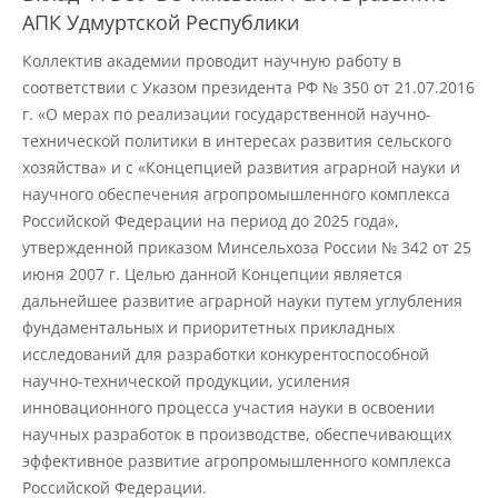
Материально-техническое
АПК Удмуртской Республики
обеспечение и оснащенность
образовательного процесса
Коллектив академии проводит научную работу в
соответствии с Указом президента РФ № 350 от 21.07.2016
г. «О мерах по реализации государственной научно-
Стипендии и меры поддержки
технической политики в интересах развития сельского
обучающихся
хозяйства» и с «Концепцией развития аграрной науки и
научного обеспечения агропромышленного комплекса
Платные образовательные услуги
Российской Федерации на период до 2025 года»,
утвержденной приказом Минсельхоза России № 342 от 25
июня 2007 г. Целью данной Концепции является
Финансово-хозяйственная
дальнейшее развитие аграрной науки путем углубления
деятельность
фундаментальных и приоритетных прикладных
исследований для разработки конкурентоспособной
научно-технической продукции, усиления
Вакантные места для приёма
инновационного процесса участия науки в освоении
(перевода) обучающихся
научных разработок в производстве, обеспечивающих
эффективное развитие агропромышленного комплекса
Доступная среда
Российской Федерации.