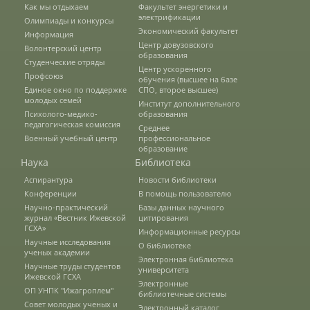
Как мы отдыхаем
Факультет энергетики и
электрификации
Олимпиады и конкурсы
Научные разработки
Экономический факультет
Информация
Центр довузовского
Волонтерский центр
образования
Студенческие отряды
Центр ускоренного
Консультационные услуги
Профсоюз
обучения (высшее на базе
Единое окно по поддержке
СПО, второе высшее)
молодых семей
Институт дополнительного
Психолого-медико-
образования
Список публикаций
педагогическая комиссия
Среднее
Военный учебный центр
профессиональное
образование
Наука
Библиотека
Информационные системы
Аспирантура
Новости библиотеки
Конференции
В помощь пользователю
Научно-практический
Базы данных научного
Лесохозяйственный факультет
журнал «Вестник Ижевской
цитирования
ГСХА»
Информационные ресурсы
Научные исследования
О библиотеке
ученых академии
Кафедры ЛХФ
Электронная библиотека
Научные труды студентов
университета
Ижевской ГСХА
Электронные
ОП УНПК "Ижагроплем"
библиотечные системы
Совет молодых ученых и
История факультета
Электронный каталог