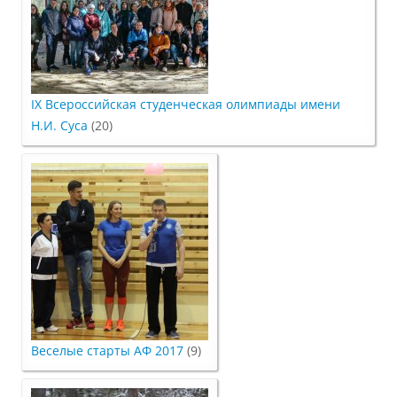
Документы
IX Всероссийская студенческая олимпиады имени
Рабочие программы
Н.И. Суса
(20)
Консультация психолога
Расписание
Спорт
Веселые старты АФ 2017
Студенческий совет
(9)