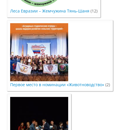
Леса Евразии – Жемчужина Тянь-Шаня
(12)
Международное сотрудничество
Организация питания в
образовательной организации
Абитуриенту
Университет
Первое место в номинации «Животноводство»
(2)
Об университете
Миссия, цель и ценности УдГАУ
Ректорат