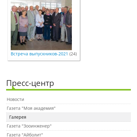
Выпускники факультета
Направления подготовки
Научные разработки
Встреча выпускников-2021
(24)
Консультационные услуги
Пресс-центр
Список публикаций
Новости
Газета "Моя академия"
Информационные системы
Галерея
Газета "Зооинженер"
Инженерный факультет
Газета "Айболит"