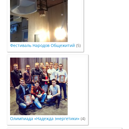
Защита персональных данных
Информация о проверках
Учетная политика
Фестиваль Народов Общежитий
(5)
Партнеры
Безопасность
Противодействие коррупции
Олимпиада «Надежда энергетики»
(4)
Противодействие терроризму