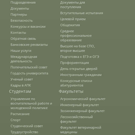
студентов
Подразделения
Документы для
поступления
Документы
Вступительные испытания
Партнеры
Целевой прием
Безопасность
Производственная практика
Общежития
Конкурсы и вакансии
Среднее
Контакты
профессиональное
Обратная связь
образование
Внеучебная работа
Банковские реквизиты
Высшее на базе СПО,
Наши услуги
второе высшее
Международная
Подготовка к ЕГЭ и ОГЭ
деятельность
Профориентация
Студенческие отряды
Попечительский совет
День открытых дверей
Гордость университета
Иностранным гражданам
Ученый совет
Конкурсные списки
Физкультура и спорт
Кадры в АПК
абитуриентов
Студентам
Факультеты
Управление по
Агрономический факультет
воспитательной работе и
Выпускники факультета
Инженерный факультет
молодежной политике
Зооинженерный факультет
Расписание
Лесохозяйственный
Спорт
факультет
Направления подготовки
Студенческий совет
Факультет ветеринарной
Трудоустройство
медицины