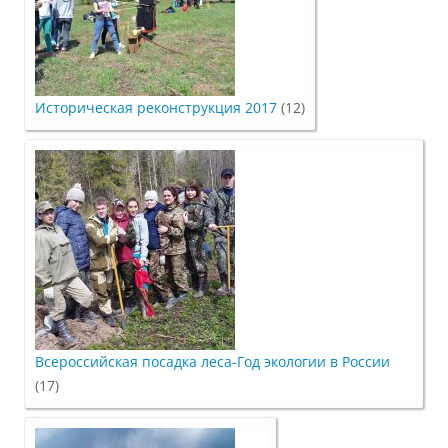
Зарубежные стипендиальные
программы
Историческая реконструкция 2017
(12)
Сотрудники
Попечительский совет
Гордость университета
Ученый совет
Всероссийская посадка леса-Год экологии в России
(17)
Кадры в АПК