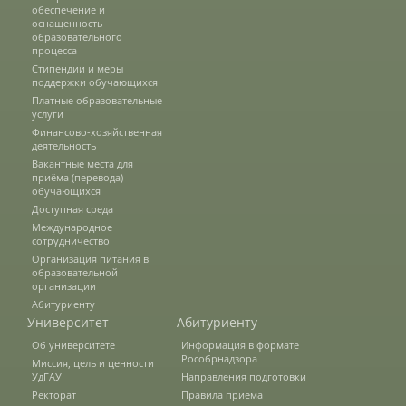
обеспечение и
оснащенность
Список публикаций
образовательного
процесса
Стипендии и меры
поддержки обучающихся
Информационные системы
Платные образовательные
услуги
Финансово-хозяйственная
деятельность
Зооинженерный факультет
Вакантные места для
приёма (перевода)
обучающихся
Доступная среда
Кафедры ЗИФ
Международное
сотрудничество
Организация питания в
История факультета
образовательной
организации
Абитуриенту
Университет
Абитуриенту
Организация учебного процесса
Об университете
Информация в формате
Рособрнадзора
Миссия, цель и ценности
УдГАУ
Направления подготовки
Ректорат
Научно-исследовательская работа
Правила приема