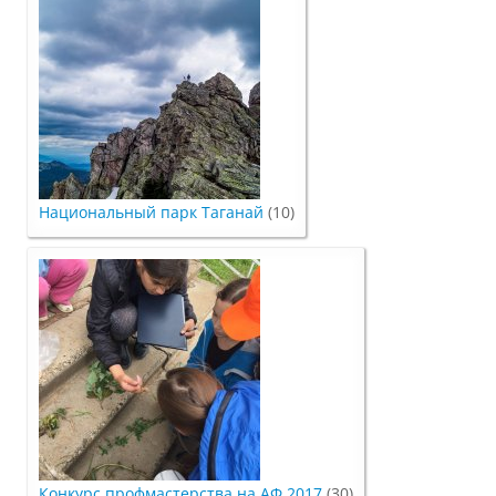
О федеральном проекте "Кадры в АПК"
Документы
Протоколы
Национальный парк Таганай
(10)
Разное
Абитуриенту
Информация в формате Рособрнадзора
Направления подготовки
Конкурс профмастерства на АФ 2017
(30)