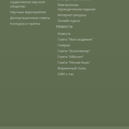
студенческое научное
Электронные
общество
периодические издания
Научные мероприятия
Интернет-ресурсы
Диссертационные советы
Научные школы
Онлайн курсы
Конкурсы и гранты
Новости
Новости
Направления подготовки
Газета "Моя академия"
Галерея
Газета "Зооинженер"
Газета "Айболит"
Научные разработки
Газета "Лесная быль"
Фирменный стиль
СМИ о нас
Консультационные услуги
Список публикаций
Информационные системы