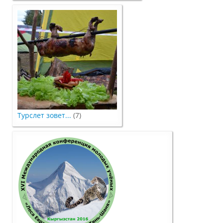
Материально-техническое
обеспечение и оснащенность
образовательного процесса
Стипендии и меры поддержки
обучающихся
Платные образовательные услуги
Турслет зовет...
(7)
Финансово-хозяйственная
деятельность
Вакантные места для приёма
(перевода) обучающихся
Доступная среда