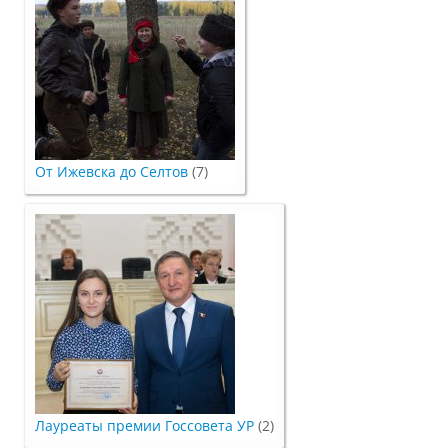
Структура и органы управления
образовательной организацией
Документы
Образовательные стандарты и
От Ижевска до Селтов
(7)
требования
Образование
Руководство
Педагогический состав
Лауреаты премии Госсовета УР
(2)