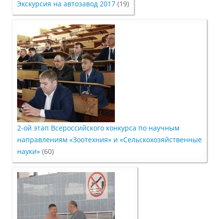
Экскурсия на автозавод 2017
(19)
Студенческий отряд «Гризли»
Студенческий отряд «Земляне»
Студенческий отряд «Спасатели»
Студенческий отряд «Строй.ru»
2-ой этап Всероссийского конкурса по научным
направлениям «Зоотехния» и «Сельскохозяйственные
науки»
(60)
Профсоюз
Единое окно по поддержке молодых
семей