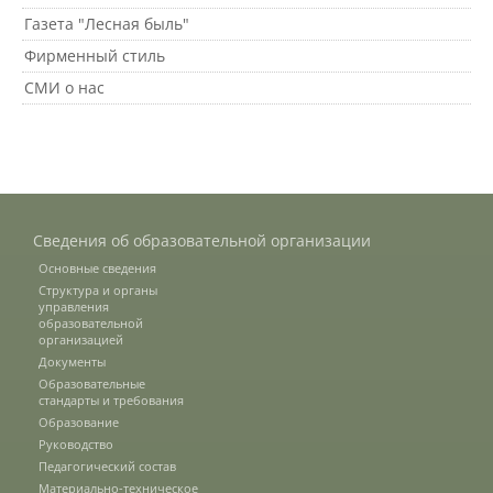
Газета "Лесная быль"
Фирменный стиль
Кафедры ИФ
СМИ о нас
История факультета
Студенческое конструкторско-
исследовательское бюро (СКИБ)
Сведения об образовательной организации
Основные сведения
Структура и органы
Направления подготовки
управления
образовательной
организацией
Документы
Научные разработки
Образовательные
стандарты и требования
Образование
Руководство
Консультационные услуги
Педагогический состав
Материально-техническое