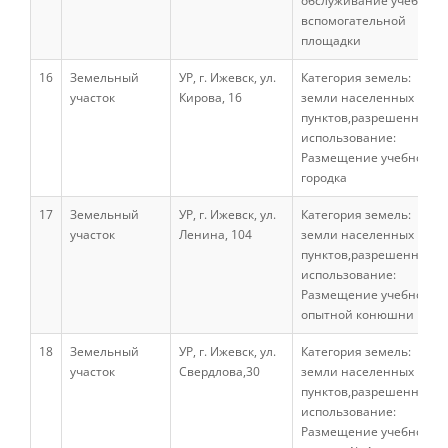
обслуживание учебно-
вспомогательной
площадки
Рабочие программы
16
Земельный
УР, г. Ижевск, ул.
Категория земель:
участок
Кирова, 16
земли населенных
пунктов,разрешенное
Профильное обучение
использование:
Размещение учебного
городка
Центр ускоренного обучения (высшее
17
Земельный
УР, г. Ижевск, ул.
Категория земель:
на базе СПО, второе высшее)
участок
Ленина, 104
земли населенных
пунктов,разрешенное
использование:
Сведения о центре
Размещение учебно-
опытной конюшни
18
Земельный
УР, г. Ижевск, ул.
Категория земель:
История центра
участок
Свердлова,30
земли населенных
пунктов,разрешенное
использование:
Направления бакалавриата и
Размещение учебного
специалитета (на базе СПО)