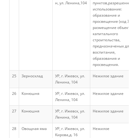
Воспитательная и внеучебная
н, ул. Ленина,104
пунктов,разрешенное
деятельность
использование:
образование и
просвещение (код 3.5) -
размещение объектов
Трудоустройство
капитального
строительства,
Наука
предназначеных для
воспитания,
Аспирантура
образования и
просвещения.
25
Зерносклад
УР, г. Ижевск, ул.
Нежилое здание
Прием в аспирантуру
Ленина, 104
26
Конюшня
УР, г. Ижевск, ул.
Нежилое здание
Объявления
Ленина, 104
27
Конюшня
УР, г. Ижевск, ул.
Нежилое здание
Ленина, 104
Основные образовательные
программы
28
Овощная яма
УР, г. Ижевск, ул.
Нежилое
Кирова,д. 16