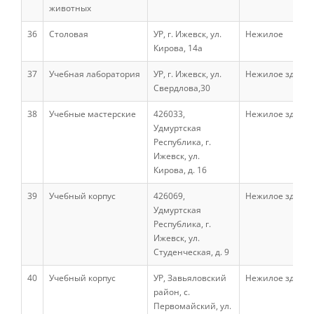
животных
Выпускники факультета
36
Столовая
УР, г. Ижевск, ул.
Нежилое
Кирова, 14а
Направления подготовки
37
Учебная лаборатория
УР, г. Ижевск, ул.
Нежилое здани
Свердлова,30
Научные разработки
38
Учебные мастерские
426033,
Нежилое здани
Удмуртская
Республика, г.
Ижевск, ул.
Консультационные услуги
Кирова, д. 16
39
Учебный корпус
426069,
Нежилое здани
Список публикаций
Удмуртская
Республика, г.
Ижевск, ул.
Студенческая, д. 9
Информационные системы
40
Учебный корпус
УР, Завьяловский
Нежилое здани
район, с.
Инженерный факультет
Первомайский, ул.