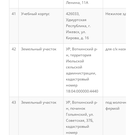
Ленина, 11А
41
Учебный корпус
426033,
Нежилое здани
Кафедры ИФ
Удмуртская
Республика, г.
Ижевск, ул.
История факультета
Кирова, д. 16
42
Земельный участок
УР, Воткинский р-
для с/х назначе
н, территория
Студенческое конструкторско-
Июльской
исследовательское бюро (СКИБ)
сельской
администрации,
кадастровый
Направления подготовки
номер
18:04:000000:4440
43
Земельный участок
Научные разработки
УР, Воткинский р-
под молочно-то
н, починок
фермой
Гольянский, ул.
Советская, 37Б,
Консультационные услуги
кадастровый
номер