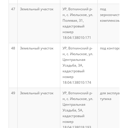
студентов
47
Земельный участок
УР, Воткинский р-
под
н, с. Июльское, ул.
зерноочистите
Полевая, 31,
комплексом
Производственная практика
кадастровый
номер
18:04:138010:171
Внеучебная работа
48
Земельный участок
УР, Воткинский р-
под конторой
н, с. Июльское, ул.
Центральная
Студенческие отряды
Усадьба, 3А,
кадастровый
номер
Физкультура и спорт
18:04:138010:174
49
Земельный участок
УР, Воткинский р-
для эксплуатаци
н, с. Июльское, ул.
тупика
Выпускники факультета
Центральная
Усадьба, 5А,
кадастровый
Направления подготовки
номер
18:04:138018:193