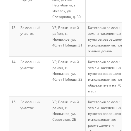
Республика, г.
Направления подготовки
Ижевск, ул.
Свердлова, д. 30
13
Земельный
УР, Воткинский
Категория земель:
Научные разработки
участок
район, с.
земли населенных
Июльское, ул.
пунктов,разрешенное
40лет Победы, 31
использование: под
Консультационные услуги
жилым домом
14
Земельный
УР, Воткинский
Категория земель:
участок
район, с.
земли населенных
Список публикаций
Июльское, ул.
пунктов,разрешенное
40лет Победы, 33
использование: под
общежитием на 70
Информационные системы
мест
15
Земельный
УР, Воткинский
Категория земель:
участок
район, с.
земли населенных
Центр довузовского образования
Июльское, ул.
пунктов,разрешенное
Советская, 2Б
использование:
размещение и
Преподаватели