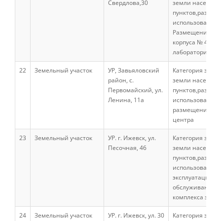
Свердлова,30
земли населен
пунктов,разреш
использование:
Документы
Размещение уч
корпуса № 4, га
лаборатории
Рабочие программы
22
Земельный участок
УР, Завьяловский
Категория земел
район, с.
земли населен
Первомайский, ул.
пунктов,разреш
Консультация психолога
Ленина, 11а
использование:
размещение уч
центра
Расписание
23
Земельный участок
УР. г. Ижевск, ул.
Категория земел
Песочная, 46
земли населен
пунктов,разреш
Спорт
использование:
эксплуатации и
обслуживания
Студенческий совет
комплекса здан
24
Земельный участок
УР. г. Ижевск, ул. 30
Категория земел