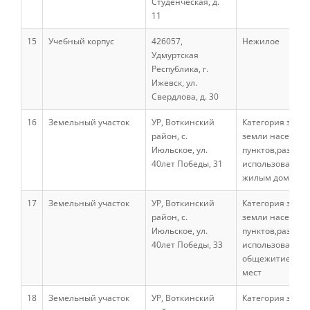
Студенческая, д.
Правила приема
11
15
Учебный корпус
426057,
Нежилое
Документы для поступления
Удмуртская
Республика, г.
Ижевск, ул.
Свердлова, д. 30
Вступительные испытания
16
Земельный участок
УР, Воткинский
Категория земел
район, с.
земли населен
Целевой прием
Июльское, ул.
пунктов,разреш
40лет Победы, 31
использование:
жилым домом
Общежития
17
Земельный участок
УР, Воткинский
Категория земел
район, с.
земли населен
Июльское, ул.
пунктов,разреш
Среднее профессиональное
40лет Победы, 33
использование:
образование
общежитием на
мест
18
Земельный участок
УР, Воткинский
Категория земел
Высшее на базе СПО, второе высшее