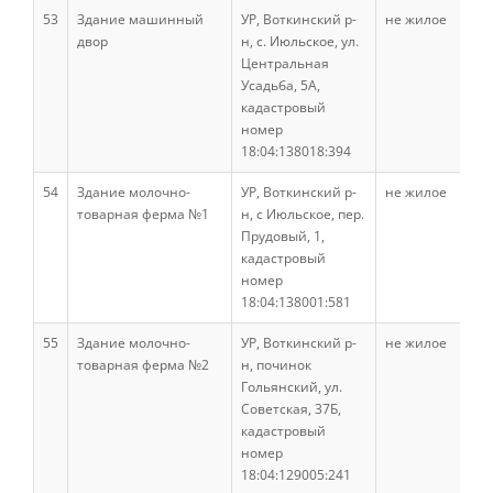
53
Здание машинный
УР, Воткинский р-
не жилое
двор
н, с. Июльское, ул.
Центральная
Научные школы
Усадьба, 5А,
кадастровый
номер
Направления подготовки
18:04:138018:394
54
Здание молочно-
УР, Воткинский р-
не жилое
товарная ферма №1
н, с Июльское, пер.
Научные разработки
Прудовый, 1,
кадастровый
номер
Консультационные услуги
18:04:138001:581
55
Здание молочно-
УР, Воткинский р-
не жилое
товарная ферма №2
н, починок
Список публикаций
Гольянский, ул.
Советская, 37Б,
кадастровый
Информационные системы
номер
18:04:129005:241