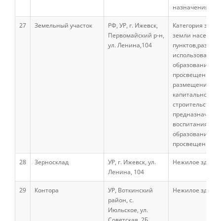
назначения
Студенческий отряд «Гризли»
27
Земельный участок
РФ, УР, г. Ижевск,
Категория земел
Первомайский р-н,
земли населен
ул. Ленина,104
пунктов,разреш
Студенческий отряд «Земляне»
использование:
образование и
просвещение (код
размещение об
Студенческий отряд «Спасатели»
капитального
строительства,
предназначеных
Студенческий отряд «Строй.ru»
воспитания,
образования и
просвещения.
Профсоюз
28
Зерносклад
УР, г. Ижевск, ул.
Нежилое здани
Ленина, 104
Единое окно по поддержке молодых
29
Контора
УР, Воткинский
Нежилое здани
семей
район, с.
Июльское, ул.
Советская, 2Б