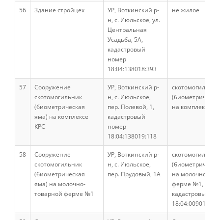
56
Здание стройцех
УР, Воткинский р-
не жилое
Факультет ветеринарной медицины
н, с. Июльское, ул.
Центральная
Усадьба, 5А,
Кафедры ФВМ
кадастровый
номер
18:04:138018:393
История факультета
57
Сооружение
УР, Воткинский р-
скотомогильник
скотомогильник
н, с. Июльское,
(биометрическа
(биометрическая
пер. Полевой, 1,
на комплексе К
Учебная деятельность
яма) на комплексе
кадастровый
КРС
номер
18:04:138019:118
Материально-техническая база
58
Сооружение
УР, Воткинский р-
скотомогильник
скотомогильник
н, с. Июльское,
(биометрическа
(биометрическая
пер. Прудовый, 1А
на молочно-тов
Практические навыки
яма) на молочно-
ферме №1,
товарной ферме №1
кадастровый но
18:04:009010:35
Студенческая научно-