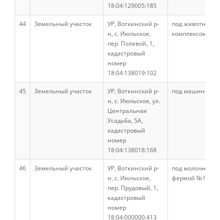
18:04:129005:185
Список публикаций
44
Земельный участок
УР, Воткинский р-
под животновод
н, с. Июльское,
комплексом
пер. Полевой, 1,
Информационные системы
кадастровый
номер
18:04:138019:102
Зооинженерный факультет
45
Земельный участок
УР, Воткинский р-
под машинным 
н, с. Июльское, ул.
Центральная
Кафедры ЗИФ
Усадьба, 5А,
кадастровый
номер
История факультета
18:04:138018:168
46
Земельный участок
УР, Воткинский р-
под молочно-то
н, с. Июльское,
фермой №1
Организация учебного процесса
пер. Прудовый, 1,
кадастровый
номер
Научно-исследовательская работа
18:04:000000:413