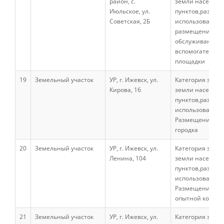
район, с.
земли населен
Июльское, ул.
пунктов,разреш
Советская, 2Б
использование:
Подготовка к ЕГЭ и ОГЭ
размещение и
обслуживание у
вспомогательно
площадки
Профориентация
19
Земельный участок
УР, г. Ижевск, ул.
Категория земел
Кирова, 16
земли населен
День открытых дверей
пунктов,разреш
использование:
Размещение уч
Иностранным гражданам
городка
20
Земельный участок
УР, г. Ижевск, ул.
Категория земел
Ленина, 104
земли населен
Конкурсные списки абитуриентов
пунктов,разреш
использование:
Студентам
Размещение уче
опытной конюш
Управление по воспитательной работе
21
и молодежной политике
Земельный участок
УР, г. Ижевск, ул.
Категория земел