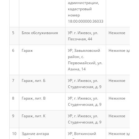
администрации,
кадастровый
номер
Зарубежные стипендиальные
программы
18:00:000000:36033
5
Блок обслуживания
УР. г. Ижевск, ул.
Нежилое
Песочная, 44
Сотрудники
6
Гараж
УР, Завьяловский
Нежилое здани
район, с.
Первомайский, ул.
Попечительский совет
Азина, 14
7
Гараж, лит. Б
УР, г. Ижевск, ул.
Нежилое
Гордость университета
Студенческая, д. 9
8
Гараж, лит. В
УР, г. Ижевск, ул.
Нежилое
Студенческая, д. 9
Ученый совет
9
Гараж, лит. К
УР, г. Ижевск, ул.
Нежилое
Студенческая, д. 9
Кадры в АПК
10
Здание ангара
УР, Воткинский
Нежилое здани