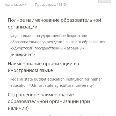
Структура и органы управления
организации
Просмотров: 118134
образовательной организацией
Полное наименование образовательной
Документы
организации
Федеральное государственное бюджетное
образовательное учреждение высшего образования
Образовательные стандарты и
требования
«Удмуртский государственный аграрный
университет»
Наименование организации на
Образование
иностранном языке
Federal state budget education institution for higher
Руководство
education "Udmurt state agricultural university"
Сокращенное наименование
Педагогический состав
образовательной организации (при
наличии)