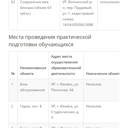
62
Сооружение яма
УР, Воткинский р-
сельскохозяйст
Беккари (объем 63
н, пер. Прудовый,
Информационные системы
куб.м.)
уч. 1, кадастровый
номер
18:04:000000:3088
Факультет энергетики и
электрификации
Места проведения практической
подготовки обучающихся
Кафедры ФЭЭ
Адрес места
осуществления
Наименование
образовательной
История факультета
№
объекта
деятельности
Назначение объекта
1
Блок
УР. г. Ижевск, ул.
Нежилое
обслуживания
Песочная, 44
Учебная работа
2
Гараж, лит. Б
УР, г. Ижевск, ул.
Нежилое
Научная работа
Студенческая, д.
9