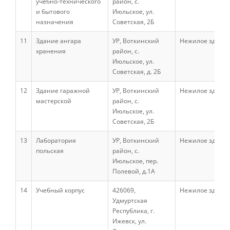
учебно-технического
район, с.
и бытового
Июльское, ул.
О федеральном проекте "Кадры в АПК"
назначения
Советская, 2Б
11
Здание ангара
УР, Воткинский
Нежилое здани
Документы
хранения
район, с.
Июльское, ул.
Советская, д. 2Б
Протоколы
12
Здание гаражной
УР, Воткинский
Нежилое здани
мастерской
район, с.
Июльское, ул.
Разное
Советская, 2Б
13
Лаборатория
УР, Воткинский
Нежилое здани
Абитуриенту
польская
район, с.
Июльское, пер.
Информация в формате Рособрнадзора
Полевой, д.1А
14
Учебный корпус
426069,
Нежилое здани
Направления подготовки
Удмуртская
Республика, г.
Ижевск, ул.