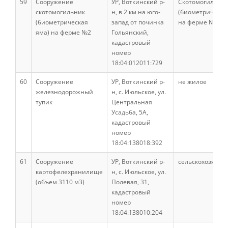
исследовательская работа
59
Сооружение
УР, Воткинский р-
Скотомогильни
скотомогильник
н, в 2 км на юго-
(биометрическа
(биометрическая
запад от починка
на ферме №2
яма) на ферме №2
Гольянский,
Воспитательная и внеучебная работа
кадастровый
номер
18:04:012011:729
Наша гордость
60
Сооружение
УР, Воткинский р-
не жилое
железнодорожный
н, с. Июльское, ул.
тупик
Центральная
Направления подготовки
Усадьба, 5А,
кадастровый
номер
Научные разработки
18:04:138018:392
61
Сооружение
УР, Воткинский р-
сельскохозяйст
картофелехранилище
н, с. Июльское, ул.
Консультационные услуги
(объем 3110 м3)
Полевая, 31,
кадастровый
номер
Список публикаций
18:04:138010:204