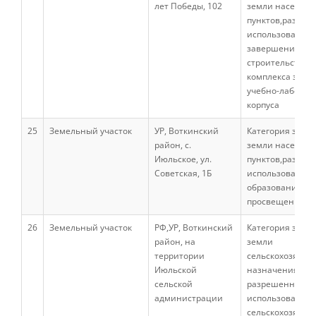
лет Победы, 102
земли населен
Трудоустройство
пунктов,разреш
использование:
завершение
Как мы отдыхаем
строительства
комплекса здан
учебно-лаборат
корпуса
Олимпиады и конкурсы
25
Земельный участок
УР, Воткинский
Категория земел
район, с.
земли населен
Информация
Июльское, ул.
пунктов,разреш
Советская, 1Б
использование:
образование и
просвещение
Волонтерский центр
26
Земельный участок
РФ,УР, Воткинский
Категория земел
район, на
земли
Студенческие отряды
территории
сельскохозяйст
Июльской
назначения,
сельской
разрешенное
администрации
использование:
Студенческий отряд «Водяной»
сельскохозяйст