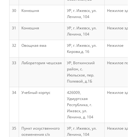
Психолого-медико-педагогическая
30
Конюшня
УР, г. Ижевск, ул.
Нежилое здани
комиссия
Ленина, 104
31
Конюшня
УР, г. Ижевск, ул.
Нежилое здани
Военный учебный центр
Ленина, 104
32
Овощная яма
УР, г. Ижевск, ул.
Нежилое
Факультеты
Кирова,д. 16
Агрономический факультет
33
Лаборатория чешская
УР, Воткинский
Нежилое помещ
район, с.
Июльское, пер.
Кафедры АФ
Полевой, д.1Б
34
Учебный корпус
426009,
Нежилое здани
Удмуртская
История факультета
Республика, г.
Ижевск, ул.
Ленина, д. 104
Учебно-материальная база
35
Пункт искуственного
УР, г. Ижевск, ул.
Нежилое здани
осеменения с/х
Ленина, 104