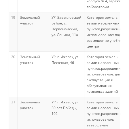
корпуса № 4, гаражей,
лаборатории
19
Земельный
Направления бакалавриата и
УР, Завьяловский
Категория земель:
специалитета (второе высшее)
участок
район, с.
земли населенных
Первомайский,
пунктов,разрешенное
ул. Ленина, 11а
использование: под
размещение учебного
Перечень учебных дисциплин
центра
20
Земельный
УР. г. Ижевск, ул.
Категория земель:
Прием документов
участок
Песочная, 46
земли населенных
пунктов,разрешенное
использование: для
эксплуатации и
Отзывы выпускников
обслуживания
комплекса зданий
Контактная информация
21
Земельный
УР. г. Ижевск, ул.
Категория земель:
участок
30 лет Победы,
земли населенных
102
пунктов,разрешенное
использование:
Институт дополнительного
завершение
образования