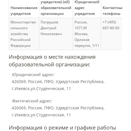
учредителя) (ей)
Юридический
Ад
Наименование
образовательной
адрес
Контактные
эл
учредителя
организации
учредителя
телефоны
по
Международное сотрудничество
Министерство
Патрушев
Россия,
+7 (495)
in
сельского
Дмитрий
107139
607-80-00
хозяйства
Николаевич
Москва,
Организация питания в
Российской
Орликов
образовательной организации
Федерации
переулок, 1/11
Информация о месте нахождения
Абитуриенту
образовательной организации:
Университет
Юридический адрес:
426069, Россия, ПФО, Удмуртская Республика,
Об университете
г.Ижевск,ул.Студенческая, 11
Фактический адрес:
Миссия, цель и ценности УдГАУ
426069, Россия, ПФО, Удмуртская Республика,
г.Ижевск,ул.Студенческая, 11
Информация о режиме и графике работы
Ректорат