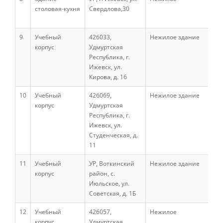
столовая-кухня
Свердлова,30
Экономический факультет
9
Учебный
426033,
Нежилое здание
корпус
Удмуртская
Республика, г.
Кафедры ЭФ
Ижевск, ул.
Кирова, д. 16
10
Учебный
426069,
Нежилое здание
История факультета
корпус
Удмуртская
Республика, г.
Ижевск, ул.
Трудоустройство выпускников
Студенческая, д.
11
11
Учебный
Выпускники факультета
УР, Воткинский
Нежилое здание
корпус
район, с.
Июльское, ул.
Советская, д. 1Б
Профессорско-преподавательский
состав
12
Учебный
426057,
Нежилое
корпус
Удмуртская