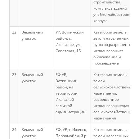
строительства
комплекса зданий
учебно-лабораторного
Консультационные услуги
корпуса
22
Земельный
УР, Воткинский
Категория земель:
участок
район, с.
земли населенных
Документы регламентирующие
реализацию программ
Июльское, ул.
пунктов,разрешенное
дополнительного образования
Советская, 1Б
использование:
образование и
просвещение
Среднее профессиональное
23
Земельный
РФ,УР,
Категория земель:
образование
участок
Воткинский
земли
район, на
сельскохозяйственного
территории
назначения,
Сведения об отделении
Июльской
разрешенное
сельской
использование:для
администрации
сельскохозяйственного
назначения
Специальности
24
Земельный
РФ, УР, г. Ижевск,
Категория земель:
участок
Первомайский р-
земли населенных