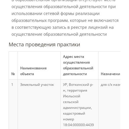
осуществления образовательной деятельности при
Предотвращение кризисных ситуаций
использовании сетевой формы реализации
образовательных программ, которые не включаются
в соответствующую запись в реестре лицензий на
Ответственность за разжигание
осуществление образовательной деятельности
межнациональной розни
Места проведения практики
Адрес места
Конкурсы и вакансии
осуществления
Наименование
образовательной
№
объекта
деятельности
Назначение объ
Контакты
1
Земельный участок
УР, Воткинский р-
для с/х назначе
н, территория
Обратная связь
Июльской
сельской
администрации,
кадастровый
Банковские реквизиты
номер
18:04:000000:4439