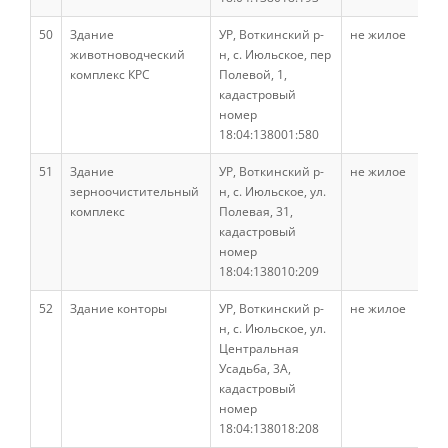
50
Здание
Научные разработки
УР, Воткинский р-
не жилое
животноводческий
н, с. Июльское, пер
комплекс КРС
Полевой, 1,
кадастровый
Консультационные услуги
номер
18:04:138001:580
Список публикаций
51
Здание
УР, Воткинский р-
не жилое
зерноочистительный
н, с. Июльское, ул.
комплекс
Полевая, 31,
кадастровый
Информационные системы
номер
18:04:138010:209
Лесохозяйственный факультет
52
Здание конторы
УР, Воткинский р-
не жилое
н, с. Июльское, ул.
Центральная
Усадьба, 3А,
Кафедры ЛХФ
кадастровый
номер
18:04:138018:208
История факультета