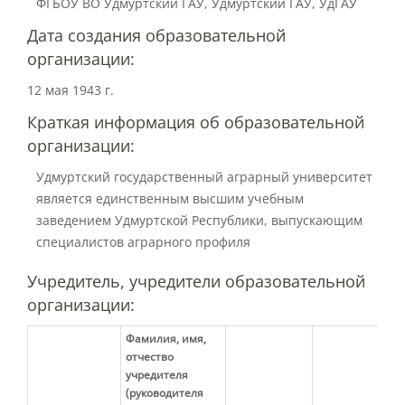
ФГБОУ ВО Удмуртский ГАУ, Удмуртский ГАУ, УдГАУ
Материально-техническое
обеспечение и оснащенность
Дата создания образовательной
образовательного процесса
организации:
12 мая 1943 г.
Стипендии и меры поддержки
обучающихся
Краткая информация об образовательной
организации:
Удмуртский государственный аграрный университет
Платные образовательные услуги
является единственным высшим учебным
заведением Удмуртской Республики, выпускающим
Финансово-хозяйственная
специалистов аграрного профиля
деятельность
Учредитель, учредители образовательной
организации:
Вакантные места для приёма
(перевода) обучающихся
Фамилия, имя,
отчество
учредителя
(руководителя
Доступная среда