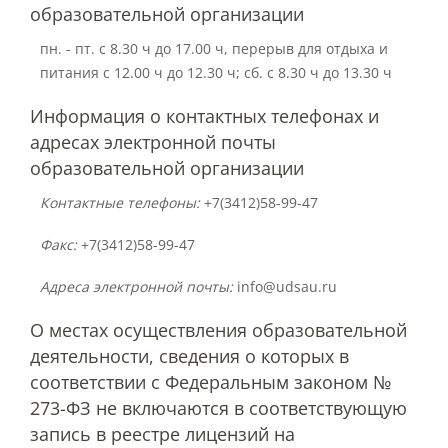
образовательной организации
пн. - пт. с 8.30 ч до 17.00 ч, перерыв для отдыха и
Подразделения
питания с 12.00 ч до 12.30 ч; сб. с 8.30 ч до 13.30 ч
Информация о контактных телефонах и
Документы
адресах электронной почты
образовательной организации
Федеральные документы
Контактные телефоны:
+7(3412)58-99-47
Факс:
+7(3412)58-99-47
Условия труда на рабочих местах
Адреса электронной почты:
info@udsau.ru
О местах осуществления образовательной
Закупки
деятельности, сведения о которых в
соответствии с Федеральным законом №
Учебный процесс
273-ФЗ не включаются в соответствующую
запись в реестре лицензий на