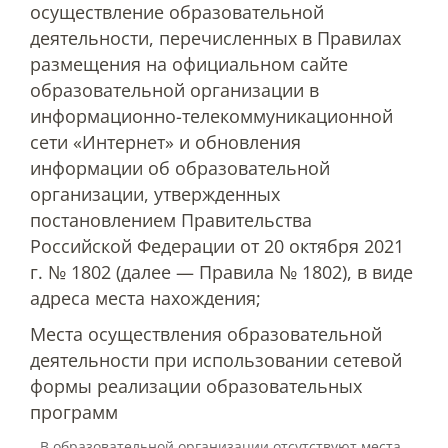
осуществление образовательной
Защита персональных данных
деятельности, перечисленных в Правилах
размещения на официальном сайте
Информация о проверках
образовательной организации в
информационно-телекоммуникационной
сети «Интернет» и обновления
Учетная политика
информации об образовательной
организации, утвержденных
постановлением Правительства
Партнеры
Российской Федерации от 20 октября 2021
г. № 1802 (далее — Правила № 1802), в виде
Безопасность
адреса места нахождения;
Места осуществления образовательной
Противодействие коррупции
деятельности при использовании сетевой
формы реализации образовательных
программ
Противодействие терроризму
В образовательной организации отсутствуют места