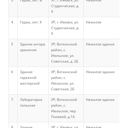
3
Гараж, лит. В
УР, г. Ижевск, ул.
Нежилое
Научно-исследовательская работа
Студенческая, д.
студентов
9
4
Гараж, лит. К
УР, г. Ижевск, ул.
Нежилое
Внеучебная работа
Студенческая, д.
9
5
Здание ангара
УР, Воткинский
Нежилое здание
Направления подготовки
хранения
район, с.
Июльское, ул.
Советская, д. 2Б
Научные разработки
6
Здание
УР, Воткинский
Нежилое здание
гаражной
район, с.
мастерской
Июльское, ул.
Консультационные услуги
Советская, 2Б
7
Лаборатория
УР, Воткинский
Нежилое здание
Список публикаций
польская
район, с.
Июльское, пер.
Полевой, д.1А
Информационные системы
8
Здание
УР, г. Ижевск, ул.
Нежилое