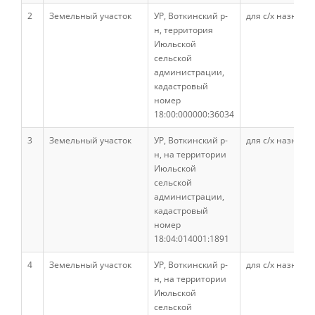
Наши услуги
2
Земельный участок
УР, Воткинский р-
для с/х назначе
н, территория
Июльской
сельской
Международная деятельность
администрации,
кадастровый
номер
Организации-партнеры
18:00:000000:36034
3
Земельный участок
УР, Воткинский р-
для с/х назначе
н, на территории
Договоры о сотрудничестве
Июльской
сельской
администрации,
Зарубежные стажировки
кадастровый
номер
18:04:014001:1891
Иностранным студентам
4
Земельный участок
УР, Воткинский р-
для с/х назначе
н, на территории
Июльской
Документы
сельской