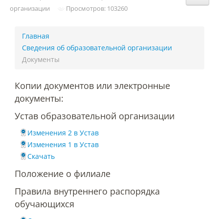
Структура и органы управления
организации
Просмотров: 103260
образовательной организацией
Главная
Документы
Сведения об образовательной организации
Документы
Образовательные стандарты и
Копии документов или электронные
требования
документы:
Устав образовательной организации
Образование
Изменения 2 в Устав
Изменения 1 в Устав
Руководство
Скачать
Положение о филиале
Педагогический состав
Правила внутреннего распорядка
обучающихся