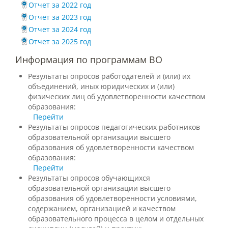
Отчет за 2022 год
Отчет за 2023 год
Международное сотрудничество
Отчет за 2024 год
Отчет за 2025 год
Информация по программам ВО
Организация питания в
образовательной организации
Результаты опросов работодателей и (или) их
объединений, иных юридических и (или)
физических лиц об удовлетворенности качеством
образования:
Абитуриенту
Перейти
Результаты опросов педагогических работников
Университет
образовательной организации высшего
образования об удовлетворенности качеством
Об университете
образования:
Перейти
Результаты опросов обучающихся
Миссия, цель и ценности УдГАУ
образовательной организации высшего
образования об удовлетворенности условиями,
содержанием, организацией и качеством
образовательного процесса в целом и отдельных
Ректорат