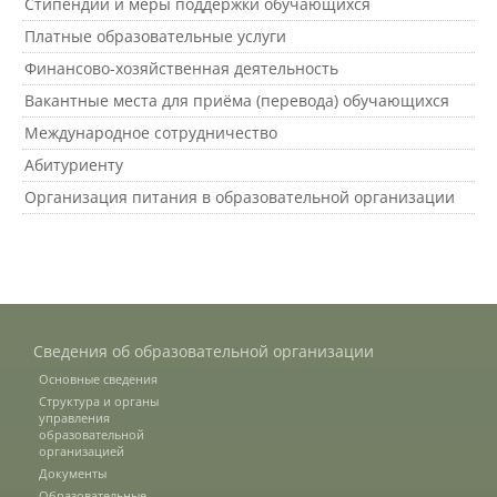
Стипендии и меры поддержки обучающихся
Платные образовательные услуги
Документы
Финансово-хозяйственная деятельность
Вакантные места для приёма (перевода) обучающихся
Международное сотрудничество
Рабочие программы
Абитуриенту
Организация питания в образовательной организации
Консультация психолога
Расписание
Сведения об образовательной организации
Спорт
Основные сведения
Структура и органы
управления
образовательной
Студенческий совет
организацией
Документы
Образовательные