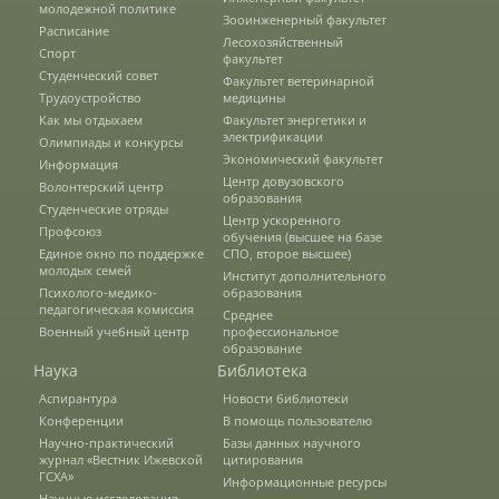
молодежной политике
Зооинженерный факультет
Психолого-медико-педагогическая
Расписание
Лесохозяйственный
комиссия
Спорт
факультет
Студенческий совет
Факультет ветеринарной
Трудоустройство
медицины
Военный учебный центр
Как мы отдыхаем
Факультет энергетики и
электрификации
Олимпиады и конкурсы
Экономический факультет
Информация
Факультеты
Центр довузовского
Волонтерский центр
образования
Студенческие отряды
Агрономический факультет
Центр ускоренного
Профсоюз
обучения (высшее на базе
Единое окно по поддержке
СПО, второе высшее)
молодых семей
Институт дополнительного
Психолого-медико-
образования
Кафедры АФ
педагогическая комиссия
Среднее
Военный учебный центр
профессиональное
образование
Наука
Библиотека
История факультета
Аспирантура
Новости библиотеки
Конференции
В помощь пользователю
Научно-практический
Базы данных научного
Учебно-материальная база
журнал «Вестник Ижевской
цитирования
ГСХА»
Информационные ресурсы
Научные исследования