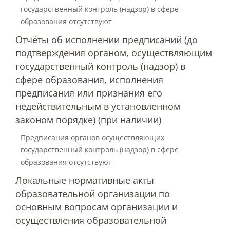
государственный контроль (надзор) в сфере
образования отсутствуют
Предотвращение кризисных ситуаций
Отчёты об исполнении предписаний (до
подтверждения органом, осуществляющим
Ответственность за разжигание
государственный контроль (надзор) в
межнациональной розни
сфере образования, исполнения
предписания или признания его
Конкурсы и вакансии
недействительным в установленном
законом порядке) (при наличии)
Контакты
Предписания органов осуществляющих
государственный контроль (надзор) в сфере
образования отсутствуют
Обратная связь
Локальные нормативные акты
образовательной организации по
основным вопросам организации и
Банковские реквизиты
осуществления образовательной