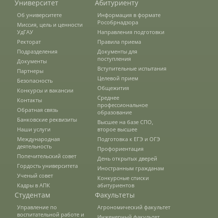
Университет
Абитуриенту
Об университете
Информация в формате
Студенческий отряд «Гризли»
Рособрнадзора
Миссия, цель и ценности
УдГАУ
Направления подготовки
Ректорат
Правила приема
Подразделения
Документы для
Студенческий отряд «Земляне»
поступления
Документы
Вступительные испытания
Партнеры
Целевой прием
Безопасность
Студенческий отряд «Спасатели»
Общежития
Конкурсы и вакансии
Среднее
Контакты
профессиональное
Обратная связь
образование
Банковские реквизиты
Студенческий отряд «Строй.ru»
Высшее на базе СПО,
Наши услуги
второе высшее
Международная
Подготовка к ЕГЭ и ОГЭ
деятельность
Профориентация
Профсоюз
Попечительский совет
День открытых дверей
Гордость университета
Иностранным гражданам
Ученый совет
Конкурсные списки
Кадры в АПК
абитуриентов
Единое окно по поддержке молодых
Студентам
Факультеты
семей
Управление по
Агрономический факультет
воспитательной работе и
Инженерный факультет