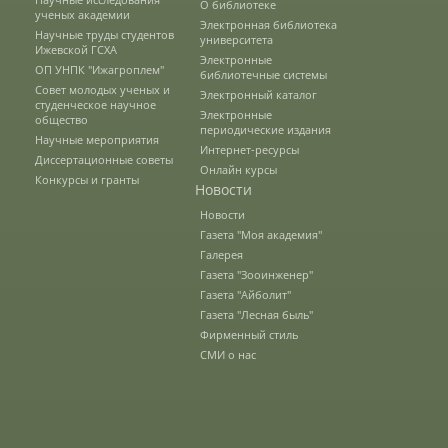
О библиотеке
ученых академии
Выпускники факультета
Электронная библиотека
Научные труды студентов
университета
Ижевской ГСХА
Электронные
ОП УНПК "Ижагроплем"
библиотечные системы
Направления подготовки
Совет молодых ученых и
Электронный каталог
студенческое научное
Электронные
общество
периодические издания
Научные мероприятия
Интернет-ресурсы
Научные разработки
Диссертационные советы
Онлайн курсы
Конкурсы и гранты
Новости
Новости
Консультационные услуги
Газета "Моя академия"
Галерея
Газета "Зооинженер"
Список публикаций
Газета "Айболит"
Газета "Лесная быль"
Фирменный стиль
СМИ о нас
Информационные системы
Инженерный факультет