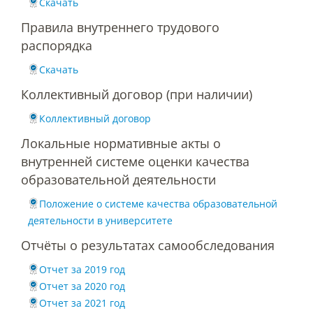
Скачать
Материально-техническое
обеспечение и оснащенность
Правила внутреннего трудового
образовательного процесса
распорядка
Скачать
Стипендии и меры поддержки
обучающихся
Коллективный договор (при наличии)
Коллективный договор
Платные образовательные услуги
Локальные нормативные акты о
внутренней системе оценки качества
образовательной деятельности
Финансово-хозяйственная
деятельность
Положение о системе качества образовательной
деятельности в университете
Отчёты о результатах самообследования
Вакантные места для приёма
(перевода) обучающихся
Отчет за 2019 год
Отчет за 2020 год
Отчет за 2021 год
Доступная среда