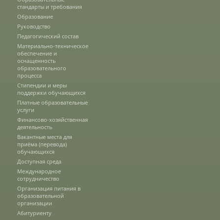
стандарты и требования
Трудоустройство
Образование
Руководство
Педагогический состав
Как мы отдыхаем
Материально-техническое
обеспечение и
оснащенность
образовательного
Олимпиады и конкурсы
процесса
Стипендии и меры
поддержки обучающихся
Платные образовательные
Информация
услуги
Финансово-хозяйственная
деятельность
Вакантные места для
Волонтерский центр
приёма (перевода)
обучающихся
Доступная среда
Международное
Студенческие отряды
сотрудничество
Организация питания в
образовательной
организации
Студенческий отряд «Водяной»
Абитуриенту