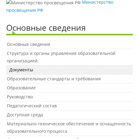
Министерство
просвещения РФ
Подготовка к ЕГЭ и ОГЭ
Основные сведения
Профориентация
Основные сведения
Структура и органы управления образовательной
День открытых дверей
организацией.
Документы
Образовательные стандарты и требования
Иностранным гражданам
Образование
Руководство
Конкурсные списки абитуриентов
Педагогический состав
Доступная среда
Студентам
Материально-техническое обеспечение и оснащенность
Управление по воспитательной работе
образовательного процесса
и молодежной политике