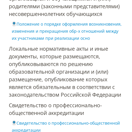
родителями (законными представителями)
О федеральном проекте "Кадры в АПК"
несовершеннолетних обучающихся
Положение о порядке оформления возникновения,
Документы
изменения и прекращения обр-х отношений между
их участниками при реализации осно
Локальные нормативные акты и иные
Протоколы
документы, которые размещаются,
опубликовываются по решению
Разное
образовательной организации и (или)
размещение, опубликование которых
Абитуриенту
является обязательным в соответствии с
законодательством Российской Федерации
Информация в формате Рособрнадзора
Свидетельство о профессионально-
общественной аккредитации
Направления подготовки
Свидетельство о профессионально-общественной
аккредитации