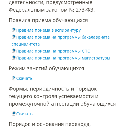
деятельности, предусмотренные
Наши услуги
Федеральным законом № 273-ФЗ:
Правила приема обучающихся
Международная деятельность
Правила приема в аспирантуру
Правила приема на программы бакалавриата,
специалитета
Организации-партнеры
Правила приема на программы СПО
Правила приема на программы магистратуры
Договоры о сотрудничестве
Режим занятий обучающихся
Скачать
Зарубежные стажировки
Формы, периодичность и порядок
текущего контроля успеваемости и
промежуточной аттестации обучающихся
Иностранным студентам
Скачать
Порядок и основания перевода,
Документы