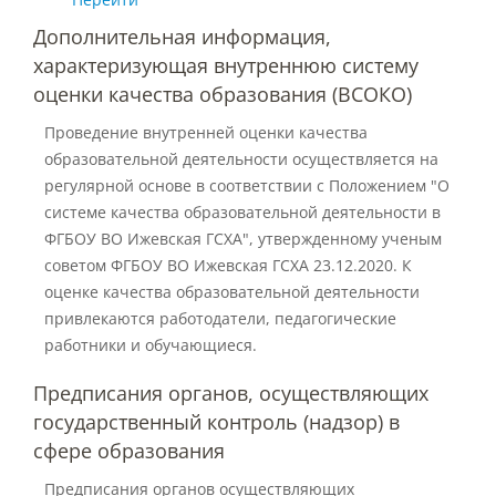
Защита персональных данных
Дополнительная информация,
характеризующая внутреннюю систему
оценки качества образования (ВСОКО)
Информация о проверках
Проведение внутренней оценки качества
образовательной деятельности осуществляется на
Учетная политика
регулярной основе в соответствии с Положением "О
системе качества образовательной деятельности в
ФГБОУ ВО Ижевская ГСХА", утвержденному ученым
Партнеры
советом ФГБОУ ВО Ижевская ГСХА 23.12.2020. К
оценке качества образовательной деятельности
привлекаются работодатели, педагогические
Безопасность
работники и обучающиеся.
Предписания органов, осуществляющих
Противодействие коррупции
государственный контроль (надзор) в
сфере образования
Противодействие терроризму
Предписания органов осуществляющих