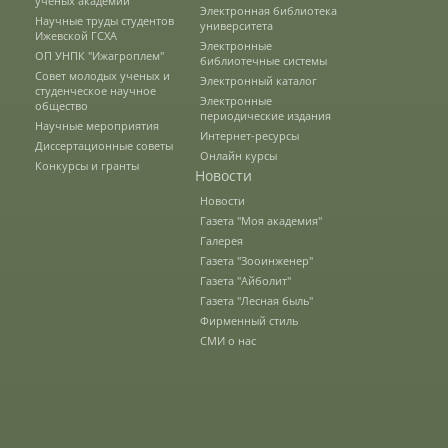
ученых академии
Электронная библиотека
Научные труды студентов
университета
Ижевской ГСХА
Электронные
Зарубежные стипендиальные
ОП УНПК "Ижагроплем"
библиотечные системы
программы
Совет молодых ученых и
Электронный каталог
студенческое научное
Электронные
общество
периодические издания
Научные мероприятия
Интернет-ресурсы
Сотрудники
Диссертационные советы
Онлайн курсы
Конкурсы и гранты
Новости
Новости
Попечительский совет
Газета "Моя академия"
Галерея
Газета "Зооинженер"
Гордость университета
Газета "Айболит"
Газета "Лесная быль"
Фирменный стиль
Ученый совет
СМИ о нас
Кадры в АПК