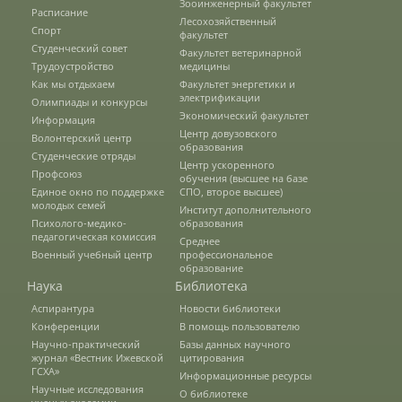
Зооинженерный факультет
Расписание
Наши услуги
Лесохозяйственный
Спорт
факультет
Студенческий совет
Факультет ветеринарной
Трудоустройство
медицины
Международная деятельность
Как мы отдыхаем
Факультет энергетики и
электрификации
Олимпиады и конкурсы
Экономический факультет
Информация
Центр довузовского
Волонтерский центр
Организации-партнеры
образования
Студенческие отряды
Центр ускоренного
Профсоюз
обучения (высшее на базе
Единое окно по поддержке
СПО, второе высшее)
Договоры о сотрудничестве
молодых семей
Институт дополнительного
Психолого-медико-
образования
педагогическая комиссия
Среднее
Военный учебный центр
профессиональное
Зарубежные стажировки
образование
Наука
Библиотека
Аспирантура
Новости библиотеки
Иностранным студентам
Конференции
В помощь пользователю
Научно-практический
Базы данных научного
журнал «Вестник Ижевской
цитирования
ГСХА»
Информационные ресурсы
Документы
Научные исследования
О библиотеке