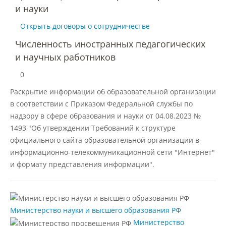
Материально-техническое
и науки
обеспечение и оснащенность
образовательного процесса
Открыть договоры о сотрудничестве
Численность иностранных педагогических
и научных работников
Стипендии и меры поддержки
обучающихся
0
Раскрытие информации об образовательной организации
Платные образовательные услуги
в соответствии с Приказом Федеральной службы по
надзору в сфере образования и науки от 04.08.2023 №
1493 "Об утверждении Требований к структуре
Финансово-хозяйственная
официального сайта образовательной организации в
деятельность
информационно-телекоммуникационной сети "Интернет"
и формату представления информации".
Вакантные места для приёма
(перевода) обучающихся
Министерство науки и высшего образования РФ
Доступная среда
Министерство