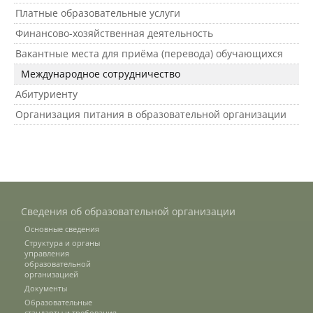
Платные образовательные услуги
Финансово-хозяйственная деятельность
Подразделения
Вакантные места для приёма (перевода) обучающихся
Международное сотрудничество
Документы
Абитуриенту
Организация питания в образовательной организации
Федеральные документы
Условия труда на рабочих местах
Сведения об образовательной организации
Закупки
Основные сведения
Структура и органы
управления
образовательной
организацией
Учебный процесс
Документы
Образовательные
стандарты и требования