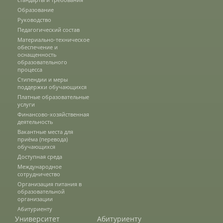
Защита персональных данных
Образование
Руководство
Педагогический состав
Материально-техническое
Информация о проверках
обеспечение и
оснащенность
образовательного
процесса
Учетная политика
Стипендии и меры
поддержки обучающихся
Платные образовательные
услуги
Партнеры
Финансово-хозяйственная
деятельность
Вакантные места для
приёма (перевода)
Безопасность
обучающихся
Доступная среда
Международное
сотрудничество
Противодействие коррупции
Организация питания в
образовательной
организации
Абитуриенту
Противодействие терроризму
Университет
Абитуриенту