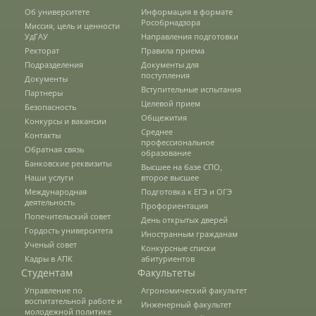
Об университете
Информация в формате
Рособрнадзора
Миссия, цель и ценности
Предотвращение кризисных ситуаций
УдГАУ
Направления подготовки
Ректорат
Правила приема
Подразделения
Документы для
поступления
Ответственность за разжигание
Документы
Вступительные испытания
межнациональной розни
Партнеры
Целевой прием
Безопасность
Общежития
Конкурсы и вакансии
Среднее
Контакты
Конкурсы и вакансии
профессиональное
Обратная связь
образование
Банковские реквизиты
Высшее на базе СПО,
Наши услуги
второе высшее
Контакты
Международная
Подготовка к ЕГЭ и ОГЭ
деятельность
Профориентация
Попечительский совет
День открытых дверей
Гордость университета
Иностранным гражданам
Обратная связь
Ученый совет
Конкурсные списки
Кадры в АПК
абитуриентов
Студентам
Факультеты
Банковские реквизиты
Управление по
Агрономический факультет
воспитательной работе и
Инженерный факультет
молодежной политике