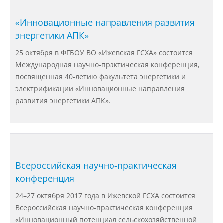
Структура и органы управления
образовательной организацией
«Инновационные направления развития
энергетики АПК»
Документы
25 октября в ФГБОУ ВО «Ижевская ГСХА» состоится
Международная научно-практическая конференция,
посвященная 40-летию факультета энергетики и
Образовательные стандарты и
электрификации «Инновационные направления
требования
развития энергетики АПК».
Образование
Руководство
Всероссийская научно-практическая
конференция
Педагогический состав
24–27 октября 2017 года в Ижевской ГСХА состоится
Всероссийская научно-практическая конференция
«Инновационный потенциал сельскохозяйственной