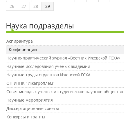
Защита персональных данных
26
27
28
29
Наука подразделы
Информация о проверках
Аспирантура
Учетная политика
Конференции
Научно-практический журнал «Вестник Ижевской ГСХА»
Партнеры
Научные исследования ученых академии
Научные труды студентов Ижевской ГСХА
ОП УНПК "Ижагроплем"
Безопасность
Совет молодых ученых и студенческое научное общество
Научные мероприятия
Противодействие коррупции
Диссертационные советы
Конкурсы и гранты
Противодействие терроризму