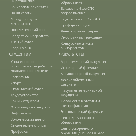
Обратная связь
образование
Банковские реквизиты
Высшее на базе СПО,
Наши услуги
второе высшее
Зарубежные стипендиальные
Международная
Подготовка к ЕГЭ и ОГЭ
программы
деятельность
Профориентация
Попечительский совет
День открытых дверей
Гордость университета
Иностранным гражданам
Сотрудники
Ученый совет
Конкурсные списки
Кадры в АПК
абитуриентов
Студентам
Факультеты
Управление по
Агрономический факультет
Попечительский совет
воспитательной работе и
Инженерный факультет
молодежной политике
Зооинженерный факультет
Расписание
Лесохозяйственный
Гордость университета
Спорт
факультет
Студенческий совет
Факультет ветеринарной
Трудоустройство
медицины
Как мы отдыхаем
Факультет энергетики и
Ученый совет
электрификации
Олимпиады и конкурсы
Экономический факультет
Информация
Центр довузовского
Волонтерский центр
образования
Кадры в АПК
Студенческие отряды
Центр ускоренного
Профсоюз
обучения (высшее на базе