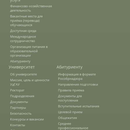
услуги
Финансово-хозяйственная
Наши услуги
деятельность
Вакантные места для
приёма (перевода)
обучающихся
Международная деятельность
Доступная среда
Международное
сотрудничество
Организации-партнеры
Организация питания в
образовательной
организации
Абитуриенту
Договоры о сотрудничестве
Университет
Абитуриенту
Об университете
Информация в формате
Рособрнадзора
Миссия, цель и ценности
УдГАУ
Направления подготовки
Зарубежные стажировки
Ректорат
Правила приема
Подразделения
Документы для
поступления
Документы
Иностранным студентам
Вступительные испытания
Партнеры
Целевой прием
Безопасность
Общежития
Конкурсы и вакансии
Среднее
Документы
Контакты
профессиональное