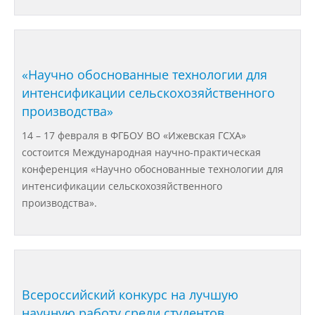
Международное сотрудничество
«Научно обоснованные технологии для
Организация питания в
интенсификации сельскохозяйственного
образовательной организации
производства»
14 – 17 февраля в ФГБОУ ВО «Ижевская ГСХА»
Абитуриенту
состоится Международная научно-практическая
конференция «Научно обоснованные технологии для
Университет
интенсификации сельскохозяйственного
производства».
Об университете
Миссия, цель и ценности УдГАУ
Всероссийский конкурс на лучшую
Ректорат
научную работу среди студентов,