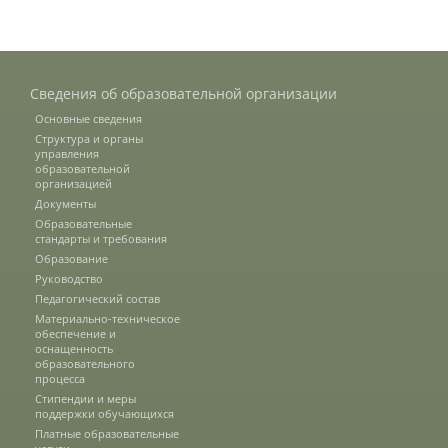
Предотвращение кризисных ситуаций
Сведения об образовательной организации
Ответственность за разжигание
Основные сведения
межнациональной розни
Структура и органы
управления
образовательной
организацией
Конкурсы и вакансии
Документы
Образовательные
стандарты и требования
Образование
Контакты
Руководство
Педагогический состав
Материально-техническое
Обратная связь
обеспечение и
оснащенность
образовательного
процесса
Стипендии и меры
Банковские реквизиты
поддержки обучающихся
Платные образовательные