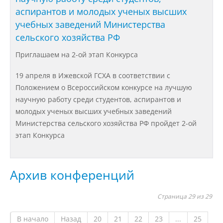
аспирантов и молодых ученых высших
учебных заведений Министерства
Подразделения
сельского хозяйства РФ
Приглашаем на 2-ой этап Конкурса
Документы
19 апреля в Ижевской ГСХА в соответствии с
Положением о Всероссийском конкурсе на лучшую
Федеральные документы
научную работу среди студентов, аспирантов и
молодых ученых высших учебных заведений
Министерства сельского хозяйства РФ пройдет 2-ой
Условия труда на рабочих местах
этап Конкурса
Закупки
Архив конференций
Учебный процесс
Страница 29 из 29
В начало
Назад
20
21
22
23
...
25