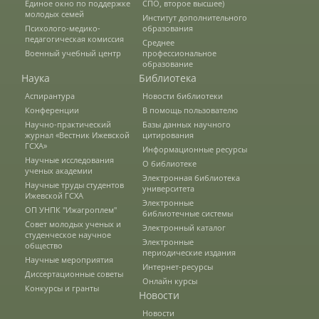
Единое окно по поддержке
СПО, второе высшее)
молодых семей
Институт дополнительного
О федеральном проекте "Кадры в АПК"
Психолого-медико-
образования
педагогическая комиссия
Среднее
Военный учебный центр
профессиональное
образование
Документы
Наука
Библиотека
Аспирантура
Новости библиотеки
Конференции
В помощь пользователю
Протоколы
Научно-практический
Базы данных научного
журнал «Вестник Ижевской
цитирования
ГСХА»
Информационные ресурсы
Научные исследования
О библиотеке
Разное
ученых академии
Электронная библиотека
Научные труды студентов
университета
Ижевской ГСХА
Абитуриенту
Электронные
ОП УНПК "Ижагроплем"
библиотечные системы
Совет молодых ученых и
Электронный каталог
Информация в формате Рособрнадзора
студенческое научное
Электронные
общество
периодические издания
Научные мероприятия
Интернет-ресурсы
Диссертационные советы
Направления подготовки
Онлайн курсы
Конкурсы и гранты
Новости
Новости