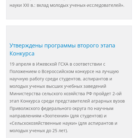
Материально-техническое
науки XXI в.: вклад молодых ученых-исследователей».
обеспечение и оснащенность
образовательного процесса
Стипендии и меры поддержки
обучающихся
Утверждены программы второго этапа
Конкурса
Платные образовательные услуги
19 апреля в Ижевской ГСХА в соответствии с
Положением о Всероссийском конкурсе на лучшую
научную работу среди студентов, аспирантов и
Финансово-хозяйственная
молодых ученых высших учебных заведений
деятельность
Министерства сельского хозяйства РФ пройдет 2-ой
этап Конкурса среди представителей аграрных вузов
Вакантные места для приёма
Приволжского федерального округа по научным
(перевода) обучающихся
направлениям «Зоотехния» (для студентов) и
«Сельскохозяйственные науки» (для аспирантов и
молодых ученых до 25 лет).
Доступная среда