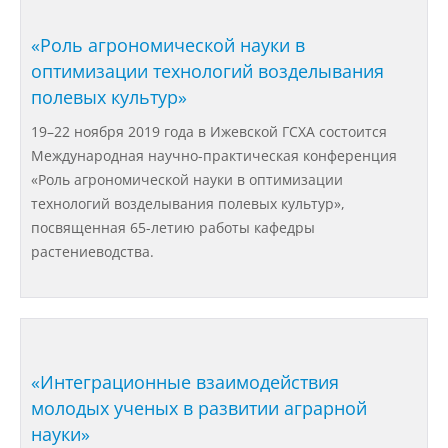
Структура и органы управления
образовательной организацией
«Роль агрономической науки в
оптимизации технологий возделывания
полевых культур»
Документы
19–22 ноября 2019 года в Ижевской ГСХА состоится
Международная научно-практическая конференция
Образовательные стандарты и
«Роль агрономической науки в оптимизации
требования
технологий возделывания полевых культур»,
посвященная 65-летию работы кафедры
Образование
растениеводства.
Руководство
«Интеграционные взаимодействия
Педагогический состав
молодых ученых в развитии аграрной
науки»