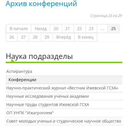
Архив конференций
Защита персональных данных
Страница 25 из 29
Информация о проверках
В начало
Назад
20
21
22
23
...
25
26
27
28
29
Вперёд
В конец
Учетная политика
Наука подразделы
Партнеры
Аспирантура
Конференции
Безопасность
Научно-практический журнал «Вестник Ижевской ГСХА»
Научные исследования ученых академии
Противодействие коррупции
Научные труды студентов Ижевской ГСХА
ОП УНПК "Ижагроплем"
Совет молодых ученых и студенческое научное общество
Противодействие терроризму