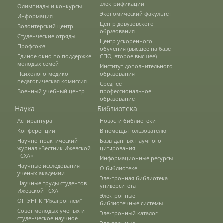
электрификации
Олимпиады и конкурсы
Экономический факультет
О федеральном проекте "Кадры в АПК"
Информация
Центр довузовского
Волонтерский центр
образования
Студенческие отряды
Центр ускоренного
Профсоюз
Документы
обучения (высшее на базе
Единое окно по поддержке
СПО, второе высшее)
молодых семей
Институт дополнительного
Психолого-медико-
образования
педагогическая комиссия
Протоколы
Среднее
Военный учебный центр
профессиональное
образование
Наука
Библиотека
Разное
Аспирантура
Новости библиотеки
Конференции
В помощь пользователю
Абитуриенту
Научно-практический
Базы данных научного
журнал «Вестник Ижевской
цитирования
ГСХА»
Информационные ресурсы
Информация в формате Рособрнадзора
Научные исследования
О библиотеке
ученых академии
Электронная библиотека
Научные труды студентов
университета
Ижевской ГСХА
Направления подготовки
Электронные
ОП УНПК "Ижагроплем"
библиотечные системы
Совет молодых ученых и
Электронный каталог
студенческое научное
Электронные