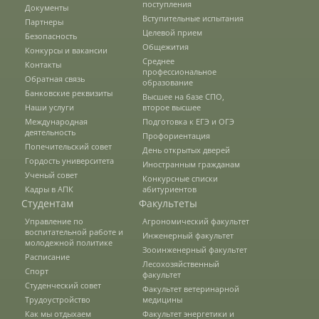
поступления
Документы
Вступительные испытания
Партнеры
Целевой прием
Зарубежные стипендиальные
Безопасность
Общежития
программы
Конкурсы и вакансии
Среднее
Контакты
профессиональное
Обратная связь
образование
Банковские реквизиты
Сотрудники
Высшее на базе СПО,
Наши услуги
второе высшее
Международная
Подготовка к ЕГЭ и ОГЭ
деятельность
Профориентация
Попечительский совет
Попечительский совет
День открытых дверей
Гордость университета
Иностранным гражданам
Ученый совет
Конкурсные списки
Кадры в АПК
абитуриентов
Гордость университета
Студентам
Факультеты
Управление по
Агрономический факультет
воспитательной работе и
Инженерный факультет
Ученый совет
молодежной политике
Зооинженерный факультет
Расписание
Лесохозяйственный
Спорт
факультет
Студенческий совет
Факультет ветеринарной
Кадры в АПК
Трудоустройство
медицины
Как мы отдыхаем
Факультет энергетики и