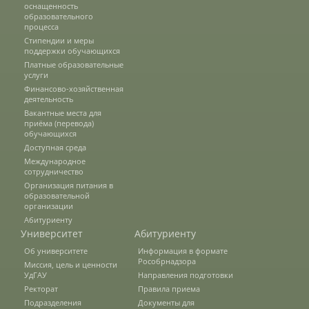
оснащенность
Наши услуги
образовательного
процесса
Стипендии и меры
поддержки обучающихся
Международная деятельность
Платные образовательные
услуги
Финансово-хозяйственная
деятельность
Организации-партнеры
Вакантные места для
приёма (перевода)
обучающихся
Доступная среда
Договоры о сотрудничестве
Международное
сотрудничество
Организация питания в
образовательной
Зарубежные стажировки
организации
Абитуриенту
Университет
Абитуриенту
Иностранным студентам
Об университете
Информация в формате
Рособрнадзора
Миссия, цель и ценности
УдГАУ
Направления подготовки
Ректорат
Правила приема
Документы
Подразделения
Документы для