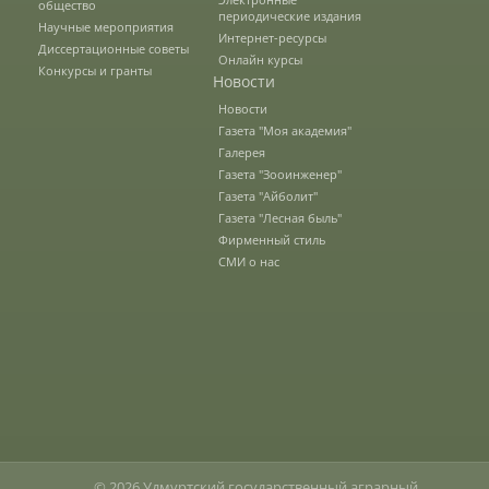
общество
Правила приема
периодические издания
Научные мероприятия
Интернет-ресурсы
Диссертационные советы
Онлайн курсы
Конкурсы и гранты
Новости
Документы для поступления
Новости
Газета "Моя академия"
Галерея
Вступительные испытания
Газета "Зооинженер"
Газета "Айболит"
Газета "Лесная быль"
Целевой прием
Фирменный стиль
СМИ о нас
Общежития
Среднее профессиональное
образование
Высшее на базе СПО, второе высшее
© 2026 Удмуртский государственный аграрный