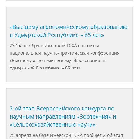
Международное сотрудничество
«Высшему агрономическому образованию
в Удмуртской Республике – 65 лет»
Организация питания в
образовательной организации
23-24 октября в Ижевской ГСХА состоится
национальная научно-практическая конференция
«Высшему агрономическому образованию в
Абитуриенту
Удмуртской Республике – 65 лет»
Университет
Об университете
2-ой этап Всероссийского конкурса по
Миссия, цель и ценности УдГАУ
научным направлениям «Зоотехния» и
«Сельскохозяйственные науки»
Ректорат
25 апреля на базе Ижевской ГСХА пройдет 2-ой этап