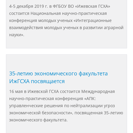
Материально-техническое
4-5 декабря 2019 г. в ФГБОУ ВО «Ижевская ГСХА»
обеспечение и оснащенность
образовательного процесса
состоится Национальная научно-практическая
конференция молодых ученых «Интеграционные
взаимодействия молодых ученых в развитии аграрной
Стипендии и меры поддержки
науки».
обучающихся
Платные образовательные услуги
35-летию экономического факультета
Финансово-хозяйственная
ИжГСХА посвящается
деятельность
16 мая в Ижевской ГСХА состоится Международная
научно-практическая конференция «АПК:
Вакантные места для приёма
управленческие решения по нейтрализации угроз
(перевода) обучающихся
экономической безопасности», посвященная 35-летию
экономического факультета.
Доступная среда