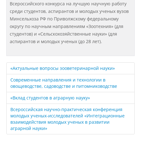
Всероссийского конкурса на лучшую научную работу
среди студентов, аспирантов и молодых ученых вузов
Подразделения
Минсельхоза РФ по Приволжскому федеральному
округу по научным направлениям «Зоотехния» (для
студентов) и «Сельскохозяйственные науки» (для
Документы
аспирантов и молодых ученых (до 28 лет).
Федеральные документы
«Актуальные вопросы зооветеринарной науки»
Современные направления и технологии в
Условия труда на рабочих местах
овощеводстве, садоводстве и питомниководстве
«Вклад студентов в аграрную науку»
Закупки
Всероссийская научно-практическая конференция
молодых ученых-исследователей «Интеграционные
взаимодействия молодых ученых в развитии
Учебный процесс
аграрной науки»