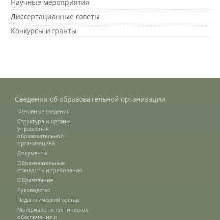
Научные мероприятия
Диссертационные советы
Предотвращение кризисных ситуаций
Конкурсы и гранты
Ответственность за разжигание
межнациональной розни
Конкурсы и вакансии
Сведения об образовательной организации
Основные сведения
Структура и органы
управления
Контакты
образовательной
организацией
Документы
Образовательные
Обратная связь
стандарты и требования
Образование
Руководство
Банковские реквизиты
Педагогический состав
Материально-техническое
обеспечение и