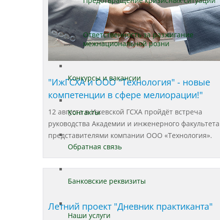
Предотвращение кризисных ситуаций
Ответственность за разжигание
межнациональной розни
Конкурсы и вакансии
"ИжГСХА и ООО "Технология" - новые
компетенции в сфере мелиорации!"
12 августа в Ижевской ГСХА пройдёт встреча
Контакты
руководства Академии и инженерного факультета
представителями компании ООО «Технология».
Обратная связь
Банковские реквизиты
Летний проект "Дневник практиканта"
Наши услуги