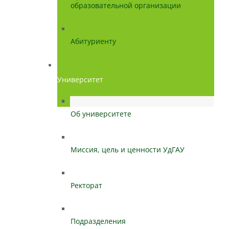
образовательной организации
Абитуриенту
Университет
Об университете
Миссия, цель и ценности УдГАУ
Ректорат
Подразделения