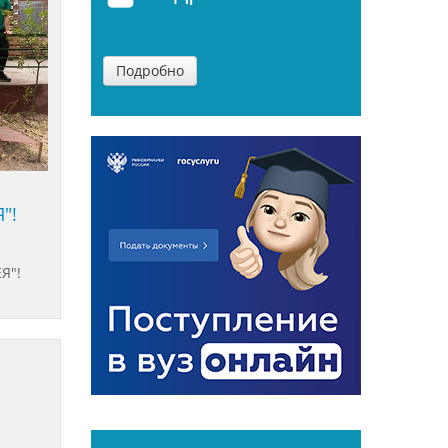
Подробно
"!
Я"!