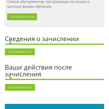
Списки абитуриентов, поступающих на очную и
заочную формы обучения
Конкурсы и вакансии
Ознакомиться
Контакты
Сведения о зачислении
Обратная связь
Ознакомиться
Банковские реквизиты
Ваши действия после
зачисления
Наши услуги
Ознакомиться
Международная деятельность
Организации-партнеры