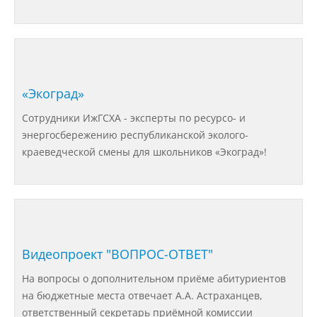
требования
Образование
«Экоград»
Руководство
Сотрудники ИжГСХА - эксперты по ресурсо- и
энергосбережению республиканской эколого-
краеведческой смены для школьников «Экоград»!
Педагогический состав
Материально-техническое
обеспечение и оснащенность
образовательного процесса
Видеопроект "ВОПРОС-ОТВЕТ"
Стипендии и меры поддержки
На вопросы о дополнительном приёме абитуриентов
обучающихся
на бюджетные места отвечает А.А. Астраханцев,
ответственный секретарь приёмной комиссии