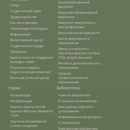
Лесохозяйственный
Студенческий отряд «Спасатели»
Спорт
факультет
Студенческий совет
Факультет ветеринарной
Трудоустройство
медицины
Как мы отдыхаем
Факультет энергетики и
Студенческий отряд «Строй.ru»
электрификации
Олимпиады и конкурсы
Экономический факультет
Информация
Центр довузовского
Волонтерский центр
Профсоюз
образования
Студенческие отряды
Центр ускоренного
Профсоюз
обучения (высшее на базе
Единое окно по поддержке
СПО, второе высшее)
молодых семей
Единое окно по поддержке молодых
Институт дополнительного
Психолого-медико-
образования
семей
педагогическая комиссия
Среднее
Военный учебный центр
профессиональное
образование
Наука
Библиотека
Психолого-медико-педагогическая
комиссия
Аспирантура
Новости библиотеки
Конференции
В помощь пользователю
Научно-практический
Базы данных научного
журнал «Вестник Ижевской
цитирования
Военный учебный центр
ГСХА»
Информационные ресурсы
Научные исследования
О библиотеке
Факультеты
ученых академии
Электронная библиотека