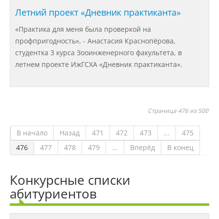
Летний проект «Дневник практиканта»
Партнеры
«Практика для меня была проверкой на
профпригодность», - Анастасия Краснопёрова,
студентка 3 курса Зооинженерного факультета, в
Безопасность
летнем проекте ИжГСХА «Дневник практиканта».
Противодействие коррупции
Страница 476 из 500
Противодействие терроризму
В начало
Назад
471
472
473
...
475
476
477
478
479
...
Вперёд
В конец
Предотвращение кризисных ситуаций
Конкурсные списки
абитуриентов
Ответственность за разжигание
межнациональной розни