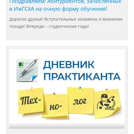
Поздравляем! Абитуриентов, зачисленных
Федеральные документы
в ИжГСХА на очную форму обучения!
Дорогие друзья! Вступительные экзамены и волнения
позади! Впереди – студенческие годы!
Условия труда на рабочих местах
Закупки
Учебный процесс
Защита персональных данных
Информация о проверках
Учетная политика