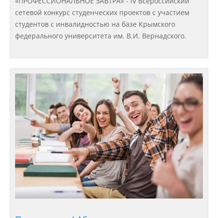
«ПРОФЕССИОНАЛЬНОЕ ЗАВТРА» - IV Всероссийский
сетевой конкурс студенческих проектов с участием
Абитуриенту
студентов с инвалидностью на базе Крымского
федерального университета им. В.И. Вернадского.
Университет
Об университете
Миссия, цель и ценности УдГАУ
Ректорат
Подразделения
Документы