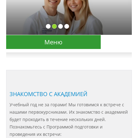
Меню
Сведения об образовательной организации
Основные сведения
Структура и органы управления
ЗНАКОМСТВО С АКАДЕМИЕЙ
образовательной организацией
Учебный год не за горами! Мы готовимся к встрече с
нашими первокурсниками. Их знакомство с академией
Документы
будет проходить в течение нескольких дней.
Познакомьтесь с Программой подготовки и
проведения их встречи:
Образовательные стандарты и