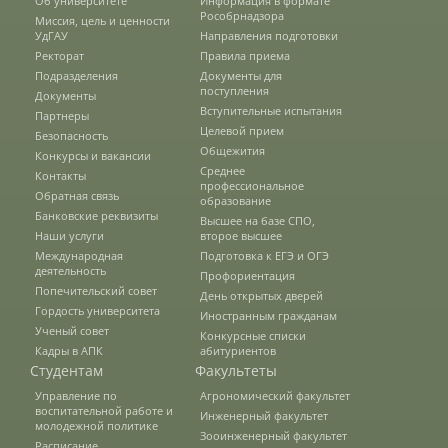
Об университете
Информация в формате
Рособрнадзора
Миссия, цель и ценности
УдГАУ
Направления подготовки
Информация
Ректорат
Правила приема
Подразделения
Документы для
поступления
Документы
Вступительные испытания
Партнеры
Волонтерский центр
Целевой прием
Безопасность
Общежития
Конкурсы и вакансии
Среднее
Контакты
профессиональное
Студенческие отряды
Обратная связь
образование
Банковские реквизиты
Высшее на базе СПО,
Наши услуги
второе высшее
Студенческий отряд «Водяной»
Международная
Подготовка к ЕГЭ и ОГЭ
деятельность
Профориентация
Попечительский совет
День открытых дверей
Гордость университета
Иностранным гражданам
Студенческий отряд «Гризли»
Ученый совет
Конкурсные списки
Кадры в АПК
абитуриентов
Студентам
Факультеты
Студенческий отряд «Земляне»
Управление по
Агрономический факультет
воспитательной работе и
Инженерный факультет
молодежной политике
Зооинженерный факультет
Расписание