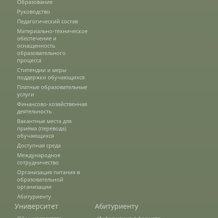
Образование
Консультация психолога
Руководство
Педагогический состав
Материально-техническое
обеспечение и
Расписание
оснащенность
образовательного
процесса
Стипендии и меры
Спорт
поддержки обучающихся
Платные образовательные
услуги
Финансово-хозяйственная
Студенческий совет
деятельность
Вакантные места для
приёма (перевода)
обучающихся
Трудоустройство
Доступная среда
Международное
сотрудничество
Организация питания в
Как мы отдыхаем
образовательной
организации
Абитуриенту
Университет
Абитуриенту
Олимпиады и конкурсы