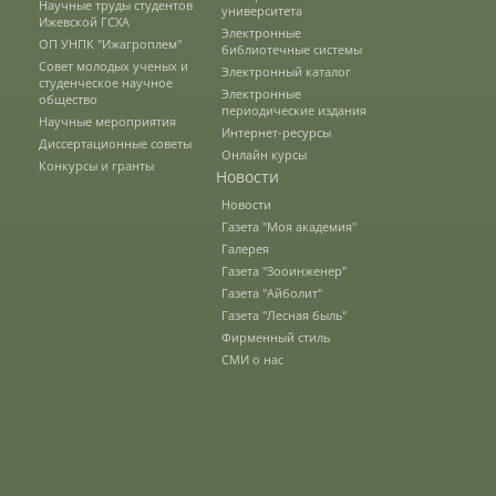
Научные труды студентов
университета
Ижевской ГСХА
Агрономический факультет
Электронные
ОП УНПК "Ижагроплем"
библиотечные системы
Совет молодых ученых и
Электронный каталог
студенческое научное
Электронные
общество
Кафедры АФ
периодические издания
Научные мероприятия
Интернет-ресурсы
Диссертационные советы
Онлайн курсы
Конкурсы и гранты
Новости
История факультета
Новости
Газета "Моя академия"
Галерея
Учебно-материальная база
Газета "Зооинженер"
Газета "Айболит"
Газета "Лесная быль"
Выпускники факультета
Фирменный стиль
СМИ о нас
Направления подготовки
Научные разработки