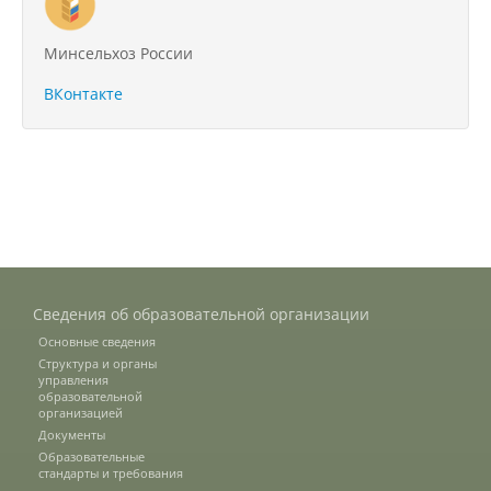
День открытых дверей
Минсельхоз России
ВКонтакте
Иностранным гражданам
Конкурсные списки абитуриентов
Студентам
Управление по воспитательной работе
и молодежной политике
Сведения об образовательной организации
Основные сведения
Структура и органы
Документы
управления
образовательной
организацией
Документы
Рабочие программы
Образовательные
стандарты и требования