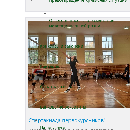
Предотвращение кризисных ситуаций
Ответственность за разжигание
межнациональной розни
Конкурсы и вакансии
Контакты
Обратная связь
Банковские реквизиты
Спартакиада первокурсников!
Наши услуги