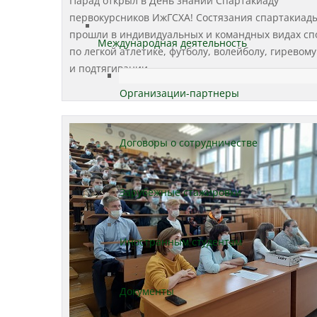
Парад открыл в День знаний Спартакиаду
первокурсников ИжГСХА! Состязания спартакиад
прошли в индивидуальных и командных видах сп
Международная деятельность
по легкой атлетике, футболу, волейболу, гиревому
и подтягивании.
Организации-партнеры
Договоры о сотрудничестве
Зарубежные стажировки
Иностранным студентам
Документы