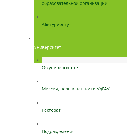
образовательной организации
Абитуриенту
Университет
Об университете
Миссия, цель и ценности УдГАУ
Ректорат
Подразделения