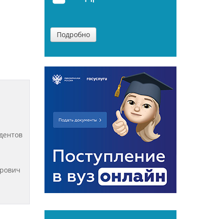
Подробно
удентов
трович