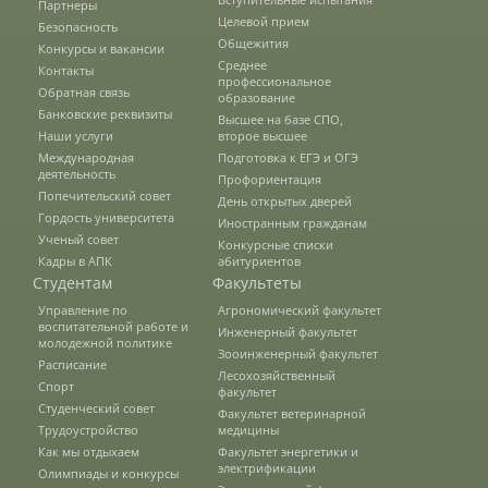
Партнеры
Целевой прием
Наши услуги
Безопасность
Общежития
Конкурсы и вакансии
Среднее
Контакты
профессиональное
Обратная связь
Международная деятельность
образование
Банковские реквизиты
Высшее на базе СПО,
Наши услуги
второе высшее
Международная
Подготовка к ЕГЭ и ОГЭ
Организации-партнеры
деятельность
Профориентация
Попечительский совет
День открытых дверей
Гордость университета
Иностранным гражданам
Ученый совет
Конкурсные списки
Договоры о сотрудничестве
Кадры в АПК
абитуриентов
Студентам
Факультеты
Управление по
Агрономический факультет
Зарубежные стажировки
воспитательной работе и
Инженерный факультет
молодежной политике
Зооинженерный факультет
Расписание
Лесохозяйственный
Спорт
факультет
Иностранным студентам
Студенческий совет
Факультет ветеринарной
Трудоустройство
медицины
Как мы отдыхаем
Факультет энергетики и
электрификации
Документы
Олимпиады и конкурсы