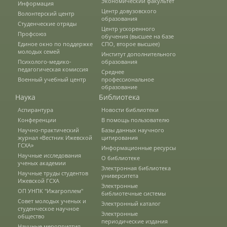
Экономический факультет
Информация
Центр довузовского
Волонтерский центр
образования
Студенческие отряды
Зарубежные стипендиальные
Центр ускоренного
Профсоюз
программы
обучения (высшее на базе
Единое окно по поддержке
СПО, второе высшее)
молодых семей
Институт дополнительного
Психолого-медико-
образования
Сотрудники
педагогическая комиссия
Среднее
Военный учебный центр
профессиональное
образование
Наука
Библиотека
Попечительский совет
Аспирантура
Новости библиотеки
Конференции
В помощь пользователю
Научно-практический
Базы данных научного
журнал «Вестник Ижевской
цитирования
Гордость университета
ГСХА»
Информационные ресурсы
Научные исследования
О библиотеке
ученых академии
Электронная библиотека
Ученый совет
Научные труды студентов
университета
Ижевской ГСХА
Электронные
ОП УНПК "Ижагроплем"
библиотечные системы
Совет молодых ученых и
Электронный каталог
Кадры в АПК
студенческое научное
Электронные
общество
периодические издания
Научные мероприятия