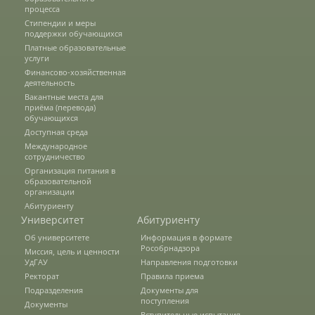
процесса
Стипендии и меры
Предотвращение кризисных ситуаций
поддержки обучающихся
Платные образовательные
услуги
Финансово-хозяйственная
Ответственность за разжигание
деятельность
межнациональной розни
Вакантные места для
приёма (перевода)
обучающихся
Доступная среда
Конкурсы и вакансии
Международное
сотрудничество
Организация питания в
образовательной
Контакты
организации
Абитуриенту
Университет
Абитуриенту
Обратная связь
Об университете
Информация в формате
Рособрнадзора
Миссия, цель и ценности
УдГАУ
Направления подготовки
Ректорат
Правила приема
Банковские реквизиты
Подразделения
Документы для
поступления
Документы
Вступительные испытания