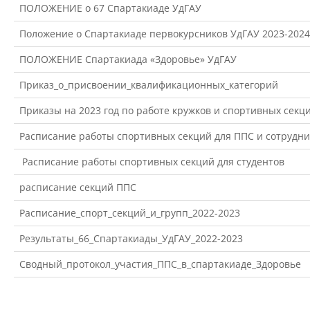
Материально-техническое
ПОЛОЖЕНИЕ о 67 Спартакиаде УдГАУ
обеспечение и оснащенность
образовательного процесса
Положение о Спартакиаде первокурсников УдГАУ 2023-2024 
ПОЛОЖЕНИЕ Спартакиада «Здоровье» УдГАУ
Стипендии и меры поддержки
Приказ_о_присвоении_квалификационных_категорий
обучающихся
Приказы на 2023 год по работе кружков и спортивных секц
Расписание работы спортивных секций для ППС и сотрудни
Платные образовательные услуги
Расписание работы спортивных секций для студентов
Финансово-хозяйственная
расписание секций ППС
деятельность
Расписание_спорт_секций_и_групп_2022-2023
Результаты_66_Спартакиады_УдГАУ_2022-2023
Вакантные места для приёма
(перевода) обучающихся
Сводный_протокол_участия_ППС_в_спартакиаде_Здоровье
Доступная среда