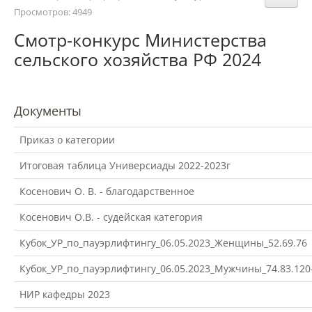
Структура и органы управления
Просмотров: 4949
образовательной организацией
Смотр-конкурс Министерства
сельского хозяйства РФ 2024
Документы
Документы
Образовательные стандарты и
требования
Приказ о категории
Итоговая таблица Универсиады 2022-2023г
Образование
Косенович О. В. - благодарственное
Косенович О.В. - судейская категория
Руководство
Кубок_УР_по_пауэрлифтингу_06.05.2023_Женщины_52.69.76
Кубок_УР_по_пауэрлифтингу_06.05.2023_Мужчины_74.83.120
Педагогический состав
НИР кафедры 2023