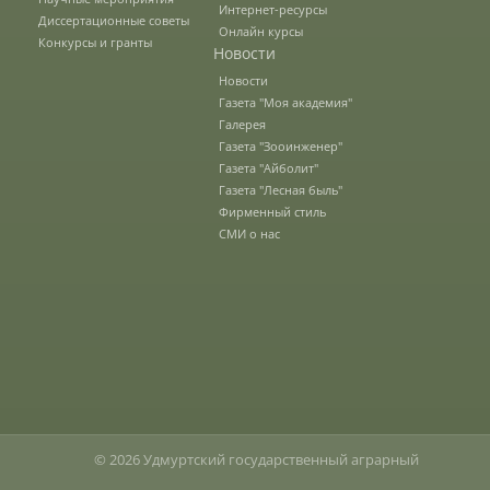
Интернет-ресурсы
Диссертационные советы
Онлайн курсы
О федеральном проекте "Кадры в АПК"
Конкурсы и гранты
Новости
Новости
Газета "Моя академия"
Документы
Галерея
Газета "Зооинженер"
Газета "Айболит"
Протоколы
Газета "Лесная быль"
Фирменный стиль
СМИ о нас
Разное
Абитуриенту
Информация в формате Рособрнадзора
Направления подготовки
© 2026 Удмуртский государственный аграрный