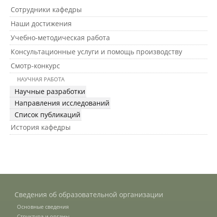
Сотрудники кафедры
Наши достижения
Международное сотрудничество
Учебно-методическая работа
Консультационные услуги и помощь производству
Организация питания в
Смотр-конкурс
образовательной организации
НАУЧНАЯ РАБОТА
Научные разработки
Абитуриенту
Направления исследований
Список публикаций
Университет
История кафедры
Об университете
Миссия, цель и ценности УдГАУ
Сведения об образовательной организации
Основные сведения
Ректорат
Структура и органы