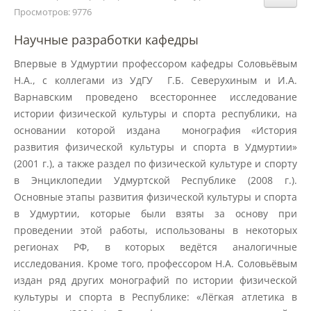
Структура и органы управления
Просмотров: 9776
образовательной организацией
Научные разработки кафедры
Впервые в Удмуртии профессором кафедры Соловьёвым
Документы
Н.А., с коллегами из УдГУ Г.Б. Северухиным и И.А.
Варнавским проведено всестороннее исследование
истории физической культуры и спорта республики, на
Образовательные стандарты и
требования
основании которой издана монография «История
развития физической культуры и спорта в Удмуртии»
(2001 г.), а также раздел по физической культуре и спорту
Образование
в Энциклопедии Удмуртской Республике (2008 г.).
Основные этапы развития физической культуры и спорта
в Удмуртии, которые были взяты за основу при
Руководство
проведении этой работы, использованы в некоторых
регионах РФ, в которых ведётся аналогичные
исследования. Кроме того, профессором Н.А. Соловьёвым
Педагогический состав
издан ряд других монографий по истории физической
культуры и спорта в Республике: «Лёгкая атлетика в