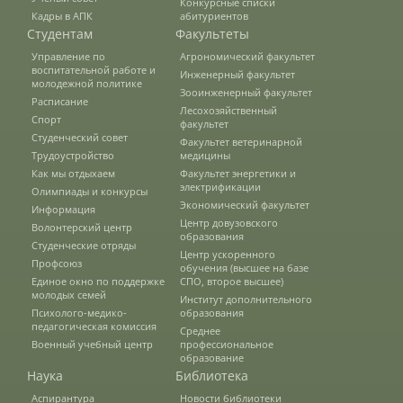
Конкурсные списки
Кадры в АПК
абитуриентов
Студентам
Факультеты
Предотвращение кризисных ситуаций
Управление по
Агрономический факультет
воспитательной работе и
Инженерный факультет
молодежной политике
Зооинженерный факультет
Ответственность за разжигание
Расписание
Лесохозяйственный
межнациональной розни
Спорт
факультет
Студенческий совет
Факультет ветеринарной
Трудоустройство
медицины
Как мы отдыхаем
Факультет энергетики и
Конкурсы и вакансии
электрификации
Олимпиады и конкурсы
Экономический факультет
Информация
Центр довузовского
Волонтерский центр
образования
Контакты
Студенческие отряды
Центр ускоренного
Профсоюз
обучения (высшее на базе
Единое окно по поддержке
СПО, второе высшее)
молодых семей
Обратная связь
Институт дополнительного
Психолого-медико-
образования
педагогическая комиссия
Среднее
Военный учебный центр
профессиональное
образование
Банковские реквизиты
Наука
Библиотека
Аспирантура
Новости библиотеки