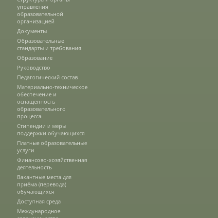
управления
образовательной
организацией
Подразделения
Документы
Образовательные
стандарты и требования
Образование
Документы
Руководство
Педагогический состав
Материально-техническое
Федеральные документы
обеспечение и
оснащенность
образовательного
процесса
Условия труда на рабочих местах
Стипендии и меры
поддержки обучающихся
Платные образовательные
услуги
Закупки
Финансово-хозяйственная
деятельность
Вакантные места для
приёма (перевода)
обучающихся
Учебный процесс
Доступная среда
Международное