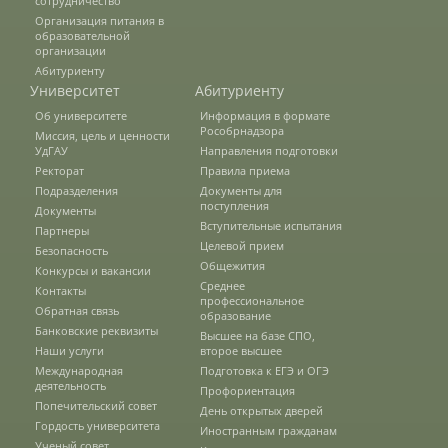
сотрудничество
Защита персональных данных
Организация питания в
образовательной
организации
Абитуриенту
Информация о проверках
Университет
Абитуриенту
Об университете
Информация в формате
Рособрнадзора
Миссия, цель и ценности
Учетная политика
УдГАУ
Направления подготовки
Ректорат
Правила приема
Подразделения
Документы для
поступления
Документы
Партнеры
Вступительные испытания
Партнеры
Целевой прием
Безопасность
Общежития
Конкурсы и вакансии
Безопасность
Среднее
Контакты
профессиональное
Обратная связь
образование
Банковские реквизиты
Высшее на базе СПО,
Наши услуги
второе высшее
Противодействие коррупции
Международная
Подготовка к ЕГЭ и ОГЭ
деятельность
Профориентация
Попечительский совет
День открытых дверей
Противодействие терроризму
Гордость университета
Иностранным гражданам
Ученый совет