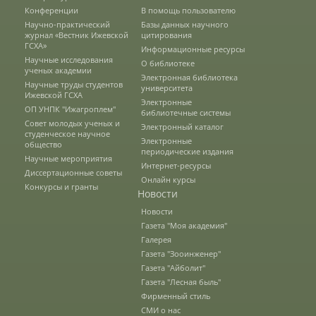
Конференции
В помощь пользователю
Наши услуги
Научно-практический
Базы данных научного
журнал «Вестник Ижевской
цитирования
ГСХА»
Информационные ресурсы
Научные исследования
Международная деятельность
О библиотеке
ученых академии
Электронная библиотека
Научные труды студентов
университета
Ижевской ГСХА
Электронные
ОП УНПК "Ижагроплем"
Организации-партнеры
библиотечные системы
Совет молодых ученых и
Электронный каталог
студенческое научное
Электронные
общество
периодические издания
Научные мероприятия
Договоры о сотрудничестве
Интернет-ресурсы
Диссертационные советы
Онлайн курсы
Конкурсы и гранты
Новости
Зарубежные стажировки
Новости
Газета "Моя академия"
Галерея
Газета "Зооинженер"
Иностранным студентам
Газета "Айболит"
Газета "Лесная быль"
Фирменный стиль
Документы
СМИ о нас