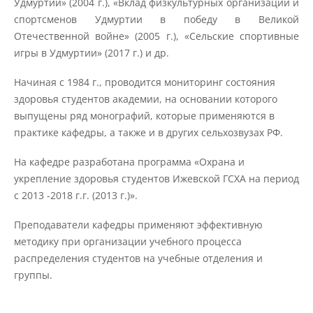
Удмуртии» (2004 г.), «Вклад физкультурных организаций и
Материально-техническое
обеспечение и оснащенность
спортсменов Удмуртии в победу в Великой
образовательного процесса
Отечественной войне» (2005 г.), «Сельские спортивные
игры в Удмуртии» (2017 г.) и др.
Стипендии и меры поддержки
Начиная с 1984 г., проводится мониторинг состояния
обучающихся
здоровья студентов академии, на основании которого
выпущены ряд монографий, которые применяются в
практике кафедры, а также и в других сельхозвузах РФ.
Платные образовательные услуги
На кафедре разработана программа «Охрана и
укрепление здоровья студентов Ижевской ГСХА на период
Финансово-хозяйственная
с 2013 -2018 г.г. (2013 г.)».
деятельность
Преподаватели кафедры применяют эффективную
методику при организации учебного процесса
Вакантные места для приёма
(перевода) обучающихся
распределения студентов на учебные отделения и
группы.
Доступная среда