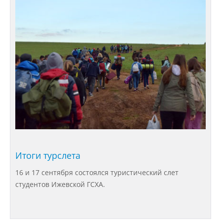
Структура и органы управления
образовательной организацией
Документы
Образовательные стандарты и
требования
Образование
Итоги турслета
Руководство
16 и 17 сентября состоялся туристический слет
студентов Ижевской ГСХА.
Педагогический состав