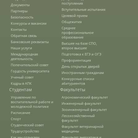
Правила приема
поступления
Документы
Вступительные испытания
Партнеры
Целевой прием
Безопасность
Общежития
Конкурсы и вакансии
Документы для поступления
Среднее
Контакты
профессиональное
Обратная связь
образование
Банковские реквизиты
Высшее на базе СПО,
Вступительные испытания
Наши услуги
второе высшее
Международная
Подготовка к ЕГЭ и ОГЭ
деятельность
Профориентация
Попечительский совет
Целевой прием
День открытых дверей
Гордость университета
Иностранным гражданам
Ученый совет
Конкурсные списки
Кадры в АПК
абитуриентов
Общежития
Студентам
Факультеты
Управление по
Агрономический факультет
воспитательной работе и
Инженерный факультет
молодежной политике
Среднее профессиональное
Зооинженерный факультет
Расписание
образование
Лесохозяйственный
Спорт
факультет
Студенческий совет
Факультет ветеринарной
Трудоустройство
медицины
Высшее на базе СПО, второе высшее
Как мы отдыхаем
Факультет энергетики и