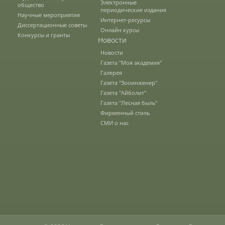
Электронные
общество
периодические издания
Научные мероприятия
Интернет-ресурсы
Диссертационные советы
Документы
Онлайн курсы
Конкурсы и гранты
Новости
Новости
Рабочие программы
Газета "Моя академия"
Галерея
Газета "Зооинженер"
Газета "Айболит"
Консультация психолога
Газета "Лесная быль"
Фирменный стиль
СМИ о нас
Расписание
Спорт
Студенческий совет