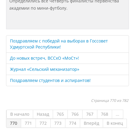
Определились все четверть финалисты первенства
академии по мини-футболу.
Предотвращение кризисных ситуаций
Ответственность за разжигание
межнациональной розни
Поздравляем с победой на выборах в Госсовет
Удмуртской Республики!
До новых встреч, ВССхО «МоСт»!
Конкурсы и вакансии
Журнал «Сельский механизатор»
Поздравляем студентов и аспирантов!
Контакты
Страница 770 из 782
Обратная связь
В начало
Назад
765
766
767
768
...
Банковские реквизиты
770
771
772
773
774
Вперёд
В конец