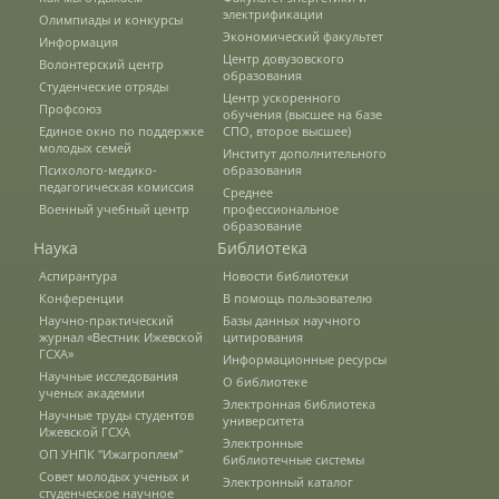
электрификации
Олимпиады и конкурсы
Экономический факультет
Информация
Центр довузовского
Подготовка к ЕГЭ и ОГЭ
Волонтерский центр
образования
Студенческие отряды
Центр ускоренного
Профсоюз
обучения (высшее на базе
Единое окно по поддержке
СПО, второе высшее)
Профориентация
молодых семей
Институт дополнительного
Психолого-медико-
образования
педагогическая комиссия
Среднее
Военный учебный центр
профессиональное
День открытых дверей
образование
Наука
Библиотека
Аспирантура
Новости библиотеки
Иностранным гражданам
Конференции
В помощь пользователю
Научно-практический
Базы данных научного
журнал «Вестник Ижевской
цитирования
ГСХА»
Информационные ресурсы
Конкурсные списки абитуриентов
Научные исследования
О библиотеке
ученых академии
Электронная библиотека
Студентам
Научные труды студентов
университета
Ижевской ГСХА
Электронные
ОП УНПК "Ижагроплем"
библиотечные системы
Управление по воспитательной работе
Совет молодых ученых и
Электронный каталог
и молодежной политике
студенческое научное