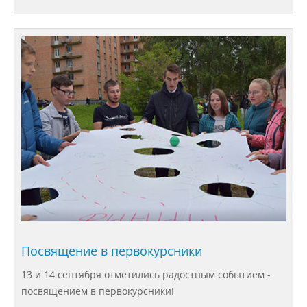
Международное сотрудничество
Организация питания в
образовательной организации
Абитуриенту
Университет
Об университете
Посвящение в первокурсники
Миссия, цель и ценности УдГАУ
13 и 14 сентября отметились радостным событием -
посвящением в первокурсники!
Ректорат