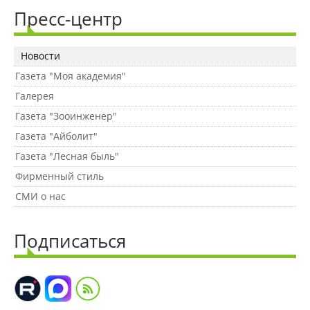
Пресс-центр
Наши услуги
Новости
Международная деятельность
Газета "Моя академия"
Галерея
Организации-партнеры
Газета "Зооинженер"
Газета "Айболит"
Газета "Лесная быль"
Договоры о сотрудничестве
Фирменный стиль
СМИ о нас
Зарубежные стажировки
Подписаться
Иностранным студентам
Документы