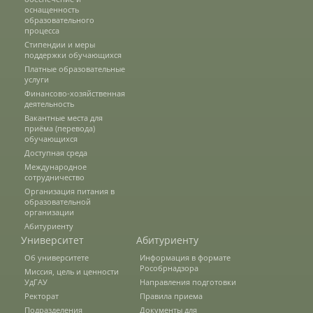
оснащенность
образовательного
О федеральном проекте "Кадры в АПК"
процесса
Стипендии и меры
поддержки обучающихся
Документы
Платные образовательные
услуги
Финансово-хозяйственная
деятельность
Протоколы
Вакантные места для
приёма (перевода)
обучающихся
Доступная среда
Разное
Международное
сотрудничество
Организация питания в
Абитуриенту
образовательной
организации
Информация в формате Рособрнадзора
Абитуриенту
Университет
Абитуриенту
Об университете
Информация в формате
Рособрнадзора
Миссия, цель и ценности
Направления подготовки
УдГАУ
Направления подготовки
Ректорат
Правила приема
Подразделения
Документы для