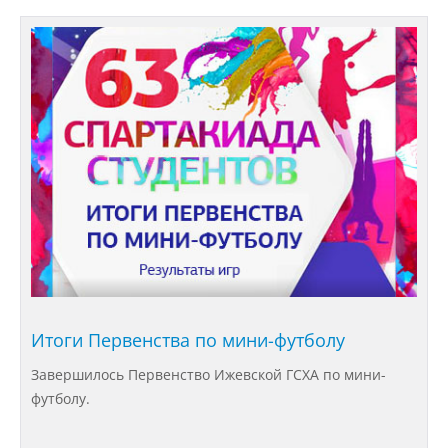
Материально-техническое
обеспечение и оснащенность
образовательного процесса
Стипендии и меры поддержки
обучающихся
Платные образовательные услуги
Финансово-хозяйственная
деятельность
Итоги Первенства по мини-футболу
Вакантные места для приёма
(перевода) обучающихся
Завершилось Первенство Ижевской ГСХА по мини-
футболу.
Доступная среда