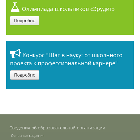
Олимпиада школьников «Эрудит»
Предотвращение кризисных ситуаций
Подробно
Ответственность за разжигание
межнациональной розни
Конкурс "Шаг в науку: от школьного
Конкурсы и вакансии
проекта к профессиональной карьере"
Подробно
Контакты
Обратная связь
Банковские реквизиты
Сведения об образовательной организации
Основные сведения