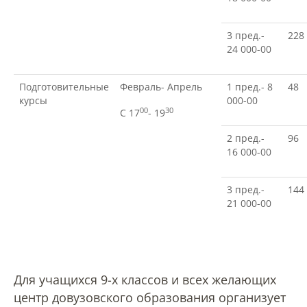
3 пред.-
228
Международное сотрудничество
24 000-00
Организация питания в
Подготовительные
Февраль- Апрель
1 пред.- 8
48
образовательной организации
курсы
000-00
00
30
С 17
- 19
2 пред.-
96
Абитуриенту
16 000-00
Университет
3 пред.-
144
21 000-00
Об университете
Миссия, цель и ценности УдГАУ
Для учащихся 9-х классов и всех желающих
центр довузовского образования организует
Ректорат