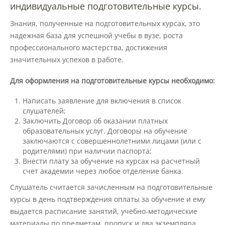
индивидуальные подготовительные курсы.
Знания, полученные на подготовительных курсах, это
Подразделения
надежная база для успешной учебы в вузе, роста
профессионального мастерства, достижения
значительных успехов в работе.
Документы
Для оформления на подготовительные курсы необходимо:
Федеральные документы
Написать заявление для включения в список
слушателей;
Заключить Договор об оказании платных
Условия труда на рабочих местах
образовательных услуг. Договоры на обучение
заключаются с совершеннолетними лицами (или с
родителями) при наличии паспорта;
Внести плату за обучение на курсах на расчетный
Закупки
счет академии через любое отделение банка.
Слушатель считается зачисленным на подготовительные
Учебный процесс
курсы в день подтверждения оплаты за обучение и ему
выдается расписание занятий, учебно-методические
материалы по предметам, пропуск и два экземпляра