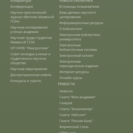
Аспирантура
Новости библиотеки
Правила приема
Конференции
В помощь пользователю
Научно-практический
Базы данных научного
журнал «Вестник Ижевской
цитирования
ГСХА»
Документы для поступления
Информационные ресурсы
Научные исследования
О библиотеке
ученых академии
Электронная библиотека
Научные труды студентов
университета
Ижевской ГСХА
Вступительные испытания
Электронные
ОП УНПК "Ижагроплем"
библиотечные системы
Совет молодых ученых и
Электронный каталог
студенческое научное
Электронные
общество
Целевой прием
периодические издания
Научные мероприятия
Интернет-ресурсы
Диссертационные советы
Онлайн курсы
Конкурсы и гранты
Новости
Общежития
Новости
Газета "Моя академия"
Галерея
Среднее профессиональное
образование
Газета "Зооинженер"
Газета "Айболит"
Газета "Лесная быль"
Фирменный стиль
Высшее на базе СПО, второе высшее
СМИ о нас