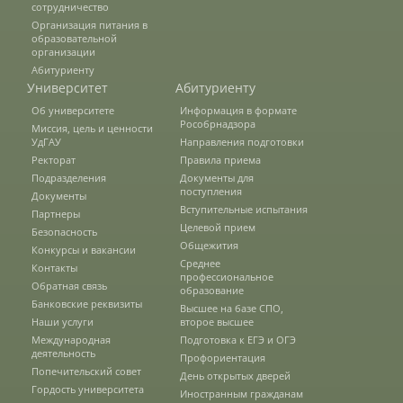
сотрудничество
Организация питания в
образовательной
Зарубежные стипендиальные
организации
программы
Абитуриенту
Университет
Абитуриенту
Об университете
Информация в формате
Сотрудники
Рособрнадзора
Миссия, цель и ценности
УдГАУ
Направления подготовки
Ректорат
Правила приема
Подразделения
Документы для
Попечительский совет
поступления
Документы
Вступительные испытания
Партнеры
Целевой прием
Безопасность
Гордость университета
Общежития
Конкурсы и вакансии
Среднее
Контакты
профессиональное
Обратная связь
образование
Банковские реквизиты
Ученый совет
Высшее на базе СПО,
Наши услуги
второе высшее
Международная
Подготовка к ЕГЭ и ОГЭ
деятельность
Профориентация
Кадры в АПК
Попечительский совет
День открытых дверей
Гордость университета
Иностранным гражданам