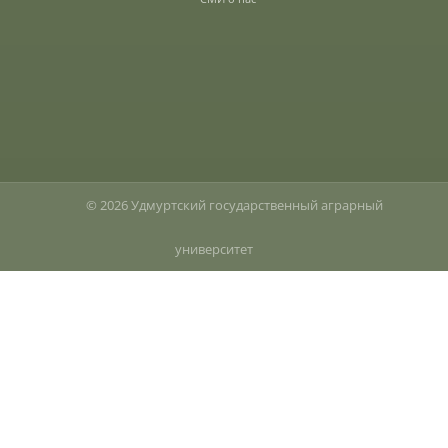
Подготовка к ЕГЭ и ОГЭ
Профориентация
День открытых дверей
© 2026 Удмуртский государственный аграрный
университет
Иностранным гражданам
Конкурсные списки абитуриентов
Студентам
Управление по воспитательной работе
и молодежной политике