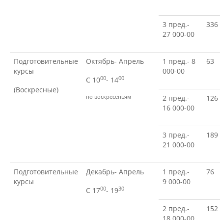
Материально-техническое
обеспечение и оснащенность
образовательного процесса
3 пред.-
336
27 000-00
Стипендии и меры поддержки
Подготовительные
Октябрь- Апрель
1 пред.- 8
63
обучающихся
курсы
000-00
00
00
С 10
- 14
(Воскресные)
Платные образовательные услуги
по воскресеньям
2 пред.-
126
16 000-00
Финансово-хозяйственная
3 пред.-
189
деятельность
21 000-00
Подготовительные
Декабрь- Апрель
1 пред.-
76
Вакантные места для приёма
(перевода) обучающихся
курсы
9 000-00
00
30
С 17
- 19
2 пред.-
152
Доступная среда
18 000-00