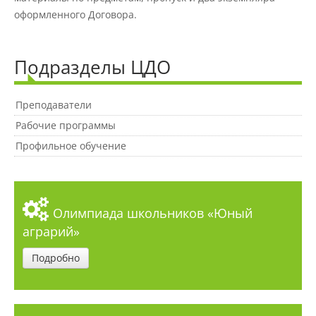
Защита персональных данных
оформленного Договора.
Информация о проверках
Подразделы ЦДО
Преподаватели
Учетная политика
Рабочие программы
Профильное обучение
Партнеры
Безопасность
Олимпиада школьников «Юный
аграрий»
Противодействие коррупции
Подробно
Противодействие терроризму