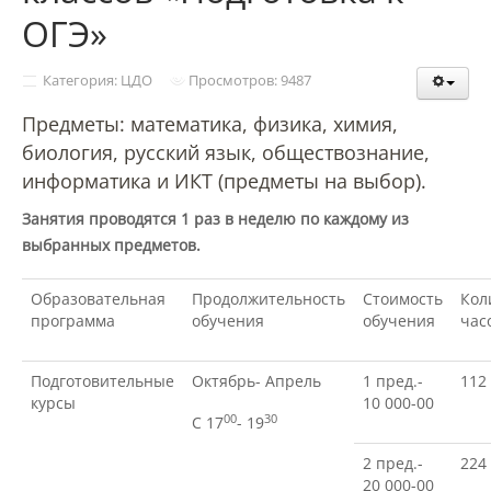
Структура и органы управления
ОГЭ»
образовательной организацией
Категория: ЦДО
Просмотров: 9487
Документы
Предметы: математика, физика, химия,
биология, русский язык, обществознание,
информатика и ИКТ (предметы на выбор).
Образовательные стандарты и
требования
Занятия проводятся 1 раз в неделю по каждому из
выбранных предметов.
Образование
Образовательная
Продолжительность
Стоимость
Кол
программа
обучения
обучения
час
Руководство
Подготовительные
Октябрь- Апрель
1 пред.-
112
курсы
10 000-00
00
30
С 17
- 19
Педагогический состав
2 пред.-
224
20 000-00