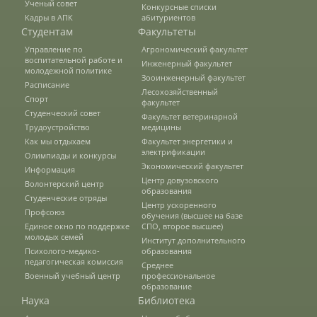
Ученый совет
Конкурсные списки
Кадры в АПК
абитуриентов
О федеральном проекте "Кадры в АПК"
Студентам
Факультеты
Управление по
Агрономический факультет
воспитательной работе и
Инженерный факультет
Документы
молодежной политике
Зооинженерный факультет
Расписание
Лесохозяйственный
Спорт
факультет
Студенческий совет
Протоколы
Факультет ветеринарной
Трудоустройство
медицины
Как мы отдыхаем
Факультет энергетики и
электрификации
Олимпиады и конкурсы
Разное
Экономический факультет
Информация
Центр довузовского
Волонтерский центр
образования
Абитуриенту
Студенческие отряды
Центр ускоренного
Профсоюз
обучения (высшее на базе
Единое окно по поддержке
СПО, второе высшее)
Информация в формате Рособрнадзора
молодых семей
Институт дополнительного
Психолого-медико-
образования
педагогическая комиссия
Среднее
Направления подготовки
Военный учебный центр
профессиональное
образование
Наука
Библиотека