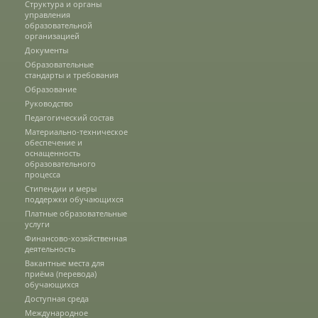
Структура и органы
управления
Наши услуги
образовательной
организацией
Документы
Международная деятельность
Образовательные
стандарты и требования
Образование
Руководство
Организации-партнеры
Педагогический состав
Материально-техническое
обеспечение и
оснащенность
Договоры о сотрудничестве
образовательного
процесса
Стипендии и меры
поддержки обучающихся
Зарубежные стажировки
Платные образовательные
услуги
Финансово-хозяйственная
деятельность
Иностранным студентам
Вакантные места для
приёма (перевода)
обучающихся
Доступная среда
Документы
Международное