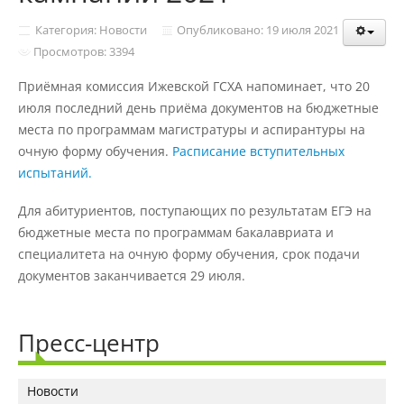
Структура и органы управления
образовательной организацией
Категория: Новости
Опубликовано: 19 июля 2021
Просмотров: 3394
Приёмная комиссия Ижевской ГСХА напоминает, что 20
Документы
июля последний день приёма документов на бюджетные
места по программам магистратуры и аспирантуры на
Образовательные стандарты и
очную форму обучения.
Расписание вступительных
требования
испытаний.
Для абитуриентов, поступающих по результатам ЕГЭ на
Образование
бюджетные места по программам бакалавриата и
специалитета на очную форму обучения, срок подачи
документов заканчивается 29 июля.
Руководство
Пресс-центр
Педагогический состав
Новости