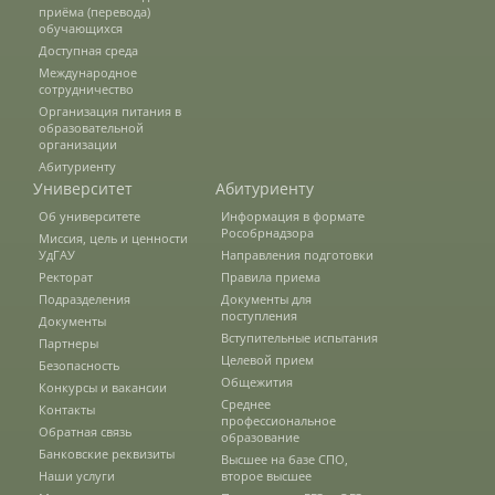
приёма (перевода)
обучающихся
Доступная среда
Подразделения
Международное
сотрудничество
Организация питания в
образовательной
Документы
организации
Абитуриенту
Университет
Абитуриенту
Федеральные документы
Об университете
Информация в формате
Рособрнадзора
Миссия, цель и ценности
УдГАУ
Направления подготовки
Ректорат
Правила приема
Условия труда на рабочих местах
Подразделения
Документы для
поступления
Документы
Вступительные испытания
Партнеры
Закупки
Целевой прием
Безопасность
Общежития
Конкурсы и вакансии
Среднее
Контакты
профессиональное
Обратная связь
Учебный процесс
образование
Банковские реквизиты
Высшее на базе СПО,
Наши услуги
второе высшее