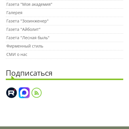
Материально-техническое
Газета "Моя академия"
обеспечение и оснащенность
образовательного процесса
Галерея
Газета "Зооинженер"
Газета "Айболит"
Стипендии и меры поддержки
обучающихся
Газета "Лесная быль"
Фирменный стиль
СМИ о нас
Платные образовательные услуги
Подписаться
Финансово-хозяйственная
деятельность
Вакантные места для приёма
(перевода) обучающихся
Доступная среда