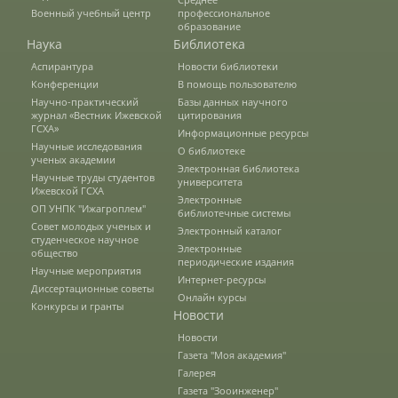
Военный учебный центр
профессиональное
образование
Предотвращение кризисных ситуаций
Наука
Библиотека
Аспирантура
Новости библиотеки
Конференции
В помощь пользователю
Ответственность за разжигание
Научно-практический
Базы данных научного
межнациональной розни
журнал «Вестник Ижевской
цитирования
ГСХА»
Информационные ресурсы
Научные исследования
О библиотеке
ученых академии
Электронная библиотека
Конкурсы и вакансии
Научные труды студентов
университета
Ижевской ГСХА
Электронные
ОП УНПК "Ижагроплем"
библиотечные системы
Совет молодых ученых и
Электронный каталог
Контакты
студенческое научное
Электронные
общество
периодические издания
Научные мероприятия
Интернет-ресурсы
Диссертационные советы
Обратная связь
Онлайн курсы
Конкурсы и гранты
Новости
Новости
Газета "Моя академия"
Банковские реквизиты
Галерея
Газета "Зооинженер"