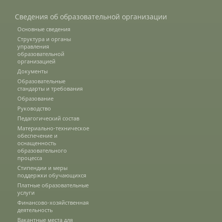
Сведения об образовательной организации
Международное сотрудничество
Основные сведения
Структура и органы
управления
образовательной
Организация питания в
организацией
образовательной организации
Документы
Образовательные
стандарты и требования
Образование
Абитуриенту
Руководство
Педагогический состав
Университет
Материально-техническое
обеспечение и
оснащенность
Об университете
образовательного
процесса
Стипендии и меры
поддержки обучающихся
Миссия, цель и ценности УдГАУ
Платные образовательные
услуги
Финансово-хозяйственная
деятельность
Ректорат
Вакантные места для