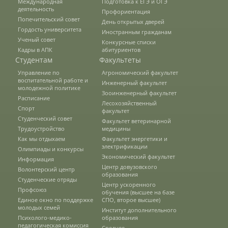
Международная
Подготовка к ЕГЭ и ОГЭ
Защита персональных данных
деятельность
Профориентация
Попечительский совет
День открытых дверей
Гордость университета
Иностранным гражданам
Ученый совет
Информация о проверках
Конкурсные списки
Кадры в АПК
абитуриентов
Студентам
Факультеты
Управление по
Агрономический факультет
Учетная политика
воспитательной работе и
Инженерный факультет
молодежной политике
Зооинженерный факультет
Расписание
Лесохозяйственный
Спорт
Партнеры
факультет
Студенческий совет
Факультет ветеринарной
Трудоустройство
медицины
Как мы отдыхаем
Факультет энергетики и
Безопасность
электрификации
Олимпиады и конкурсы
Экономический факультет
Информация
Центр довузовского
Волонтерский центр
образования
Студенческие отряды
Противодействие коррупции
Центр ускоренного
Профсоюз
обучения (высшее на базе
Единое окно по поддержке
СПО, второе высшее)
молодых семей
Институт дополнительного
Противодействие терроризму
Психолого-медико-
образования
педагогическая комиссия
Среднее