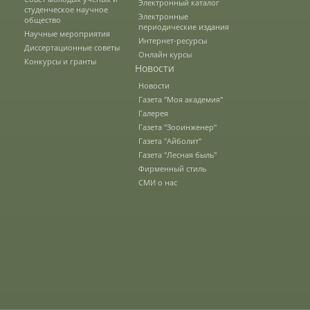
Электронный каталог
студенческое научное
Электронные
общество
периодические издания
Научные мероприятия
Подготовка к ЕГЭ и ОГЭ
Интернет-ресурсы
Диссертационные советы
Онлайн курсы
Конкурсы и гранты
Новости
Профориентация
Новости
Газета "Моя академия"
Галерея
Газета "Зооинженер"
День открытых дверей
Газета "Айболит"
Газета "Лесная быль"
Фирменный стиль
Иностранным гражданам
СМИ о нас
Конкурсные списки абитуриентов
Студентам
Управление по воспитательной работе
и молодежной политике