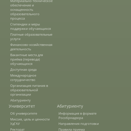
Материально-техническое
обеспечение и
оснащенность
образовательного
Зарубежные стипендиальные
процесса
программы
Стипендии и меры
поддержки обучающихся
Платные образовательные
услуги
Сотрудники
Финансово-хозяйственная
деятельность
Вакантные места для
приёма (перевода)
Попечительский совет
обучающихся
Доступная среда
Международное
Гордость университета
сотрудничество
Организация питания в
образовательной
организации
Ученый совет
Абитуриенту
Университет
Абитуриенту
Об университете
Информация в формате
Рособрнадзора
Миссия, цель и ценности
Кадры в АПК
УдГАУ
Направления подготовки
Ректорат
Правила приема