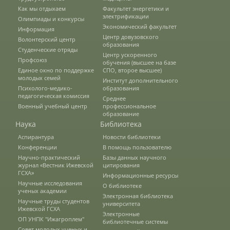
Правила приема
Как мы отдыхаем
Факультет энергетики и
электрификации
Олимпиады и конкурсы
Экономический факультет
Информация
Центр довузовского
Волонтерский центр
Документы для поступления
образования
Студенческие отряды
Центр ускоренного
Профсоюз
обучения (высшее на базе
Единое окно по поддержке
СПО, второе высшее)
Вступительные испытания
молодых семей
Институт дополнительного
Психолого-медико-
образования
педагогическая комиссия
Среднее
Военный учебный центр
профессиональное
Целевой прием
образование
Наука
Библиотека
Аспирантура
Новости библиотеки
Общежития
Конференции
В помощь пользователю
Научно-практический
Базы данных научного
журнал «Вестник Ижевской
цитирования
ГСХА»
Информационные ресурсы
Среднее профессиональное
Научные исследования
О библиотеке
образование
ученых академии
Электронная библиотека
Научные труды студентов
университета
Ижевской ГСХА
Электронные
ОП УНПК "Ижагроплем"
библиотечные системы
Высшее на базе СПО, второе высшее
Совет молодых ученых и