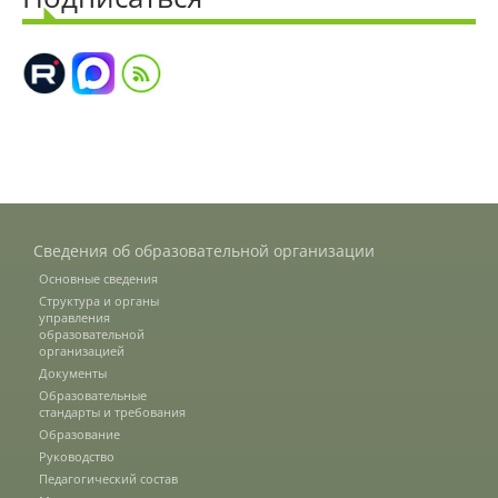
Наши услуги
Международная деятельность
Организации-партнеры
Сведения об образовательной организации
Договоры о сотрудничестве
Основные сведения
Структура и органы
управления
Зарубежные стажировки
образовательной
организацией
Документы
Образовательные
Иностранным студентам
стандарты и требования
Образование
Руководство
Документы
Педагогический состав