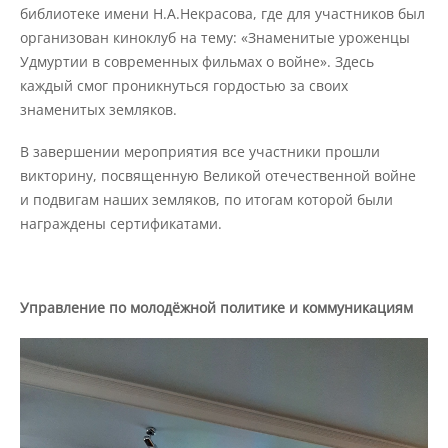
Материально-техническое
библиотеке имени Н.А.Некрасова, где для участников был
обеспечение и оснащенность
организован киноклуб на тему: «Знаменитые уроженцы
образовательного процесса
Удмуртии в современных фильмах о войне». Здесь
каждый смог проникнуться гордостью за своих
знаменитых земляков.
Стипендии и меры поддержки
обучающихся
В завершении мероприятия все участники прошли
викторину, посвященную Великой отечественной войне
Платные образовательные услуги
и подвигам наших земляков, по итогам которой были
награждены сертификатами.
Финансово-хозяйственная
деятельность
Управление по молодёжной политике и коммуникациям
Вакантные места для приёма
(перевода) обучающихся
Доступная среда