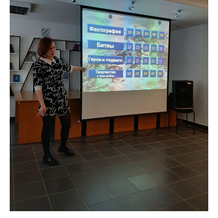
Международное сотрудничество
Организация питания в
образовательной организации
Абитуриенту
Университет
Об университете
Миссия, цель и ценности УдГАУ
Ректорат