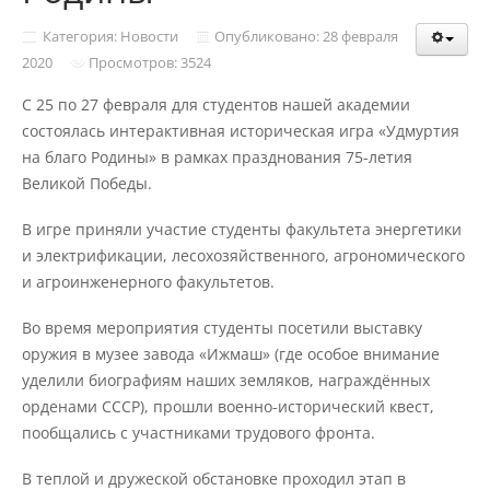
Структура и органы управления
образовательной организацией
Категория: Новости
Опубликовано: 28 февраля
2020
Просмотров: 3524
С 25 по 27 февраля для студентов нашей академии
Документы
состоялась интерактивная историческая игра «Удмуртия
на благо Родины» в рамках празднования 75-летия
Образовательные стандарты и
Великой Победы.
требования
В игре приняли участие студенты факультета энергетики
и электрификации, лесохозяйственного, агрономического
Образование
и агроинженерного факультетов.
Во время мероприятия студенты посетили выставку
Руководство
оружия в музее завода «Ижмаш» (где особое внимание
уделили биографиям наших земляков, награждённых
орденами СССР), прошли военно-исторический квест,
Педагогический состав
пообщались с участниками трудового фронта.
В теплой и дружеской обстановке проходил этап в