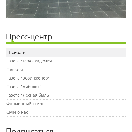
Предотвращение кризисных ситуаций
Ответственность за разжигание
Пресс-центр
межнациональной розни
Новости
Конкурсы и вакансии
Газета "Моя академия"
Галерея
Газета "Зооинженер"
Контакты
Газета "Айболит"
Газета "Лесная быль"
Обратная связь
Фирменный стиль
СМИ о нас
Банковские реквизиты
Подписаться