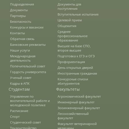
Подразделения
Документы для
О федеральном проекте "Кадры в АПК"
поступления
Документы
Вступительные испытания
Партнеры
Целевой прием
Безопасность
Общежития
Конкурсы и вакансии
Документы
Среднее
Контакты
профессиональное
Обратная связь
образование
Банковские реквизиты
Высшее на базе СПО,
Протоколы
Наши услуги
второе высшее
Международная
Подготовка к ЕГЭ и ОГЭ
деятельность
Профориентация
Попечительский совет
Разное
День открытых дверей
Гордость университета
Иностранным гражданам
Ученый совет
Конкурсные списки
Абитуриенту
Кадры в АПК
абитуриентов
Студентам
Факультеты
Информация в формате Рособрнадзора
Управление по
Агрономический факультет
воспитательной работе и
Инженерный факультет
молодежной политике
Зооинженерный факультет
Расписание
Направления подготовки
Лесохозяйственный
Спорт
факультет
Студенческий совет
Факультет ветеринарной
Трудоустройство
медицины