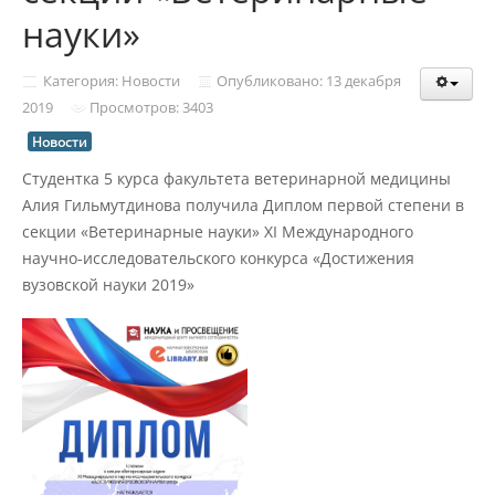
Структура и органы управления
науки»
образовательной организацией
Категория: Новости
Опубликовано: 13 декабря
Документы
2019
Просмотров: 3403
Новости
Студентка 5 курса факультета ветеринарной медицины
Образовательные стандарты и
требования
Алия Гильмутдинова получила Диплом первой степени в
секции «Ветеринарные науки» XI Международного
научно-исследовательского конкурса «Достижения
Образование
вузовской науки 2019»
Руководство
Педагогический состав