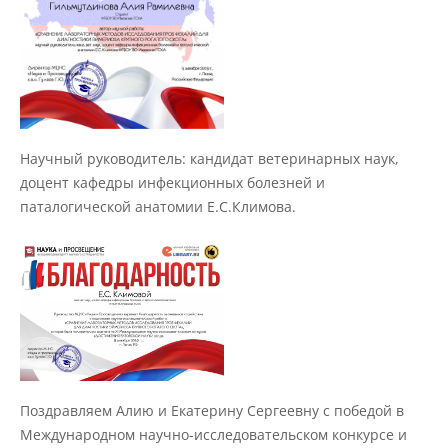
Материально-техническое
обеспечение и оснащенность
образовательного процесса
Стипендии и меры поддержки
обучающихся
Научный руководитель: кандидат ветеринарных наук,
доцент кафедры инфекционных болезней и
Платные образовательные услуги
паталогической анатомии Е.С.Климова.
Финансово-хозяйственная
деятельность
Вакантные места для приёма
(перевода) обучающихся
Поздравляем Алию и Екатерину Сергеевну с победой в
Международном научно-исследовательском конкурсе и
Доступная среда