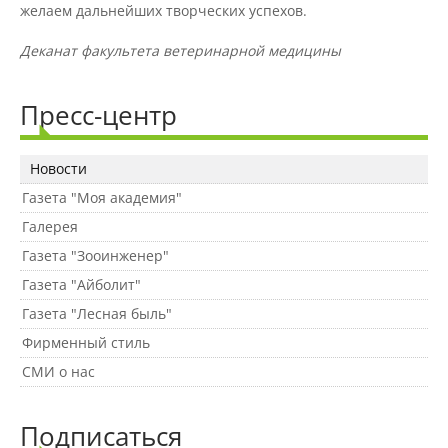
желаем дальнейших творческих успехов.
Деканат факультета ветеринарной медицины
Международное сотрудничество
Пресс-центр
Организация питания в
образовательной организации
Новости
Газета "Моя академия"
Абитуриенту
Галерея
Университет
Газета "Зооинженер"
Газета "Айболит"
Об университете
Газета "Лесная быль"
Фирменный стиль
Миссия, цель и ценности УдГАУ
СМИ о нас
Подписаться
Ректорат