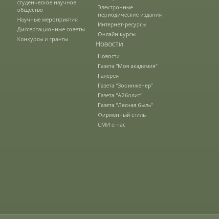
студенческое научное
Электронные
общество
периодические издания
Научные мероприятия
Интернет-ресурсы
Зарубежные стипендиальные
Диссертационные советы
программы
Онлайн курсы
Конкурсы и гранты
Новости
Новости
Газета "Моя академия"
Сотрудники
Галерея
Газета "Зооинженер"
Газета "Айболит"
Попечительский совет
Газета "Лесная быль"
Фирменный стиль
СМИ о нас
Гордость университета
Ученый совет
Кадры в АПК