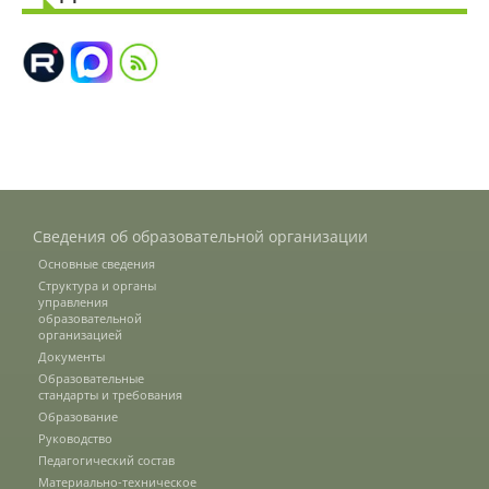
Подразделения
Документы
Федеральные документы
Сведения об образовательной организации
Основные сведения
Условия труда на рабочих местах
Структура и органы
управления
образовательной
организацией
Закупки
Документы
Образовательные
стандарты и требования
Образование
Учебный процесс
Руководство
Педагогический состав
Материально-техническое