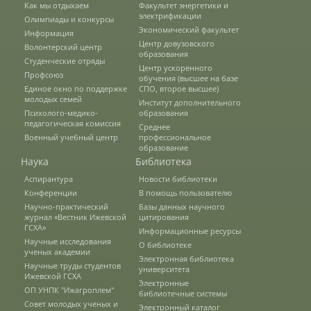
Как мы отдыхаем
Факультет энергетики и
Наши услуги
электрификации
Олимпиады и конкурсы
Экономический факультет
Информация
Центр довузовского
Волонтерский центр
образования
Студенческие отряды
Международная деятельность
Центр ускоренного
Профсоюз
обучения (высшее на базе
Единое окно по поддержке
СПО, второе высшее)
молодых семей
Институт дополнительного
Организации-партнеры
Психолого-медико-
образования
педагогическая комиссия
Среднее
Военный учебный центр
профессиональное
образование
Договоры о сотрудничестве
Наука
Библиотека
Аспирантура
Новости библиотеки
Конференции
В помощь пользователю
Зарубежные стажировки
Научно-практический
Базы данных научного
журнал «Вестник Ижевской
цитирования
ГСХА»
Информационные ресурсы
Научные исследования
О библиотеке
Иностранным студентам
ученых академии
Электронная библиотека
Научные труды студентов
университета
Ижевской ГСХА
Электронные
ОП УНПК "Ижагроплем"
библиотечные системы
Документы
Совет молодых ученых и
Электронный каталог