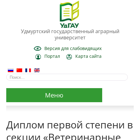
Удмуртский государственный аграрный
университет
Версия для слабовидящих
Портал
Карта сайта
Меню
Сведения об образовательной организации
Диплом первой степени в
Основные сведения
секции «Ветеринарные