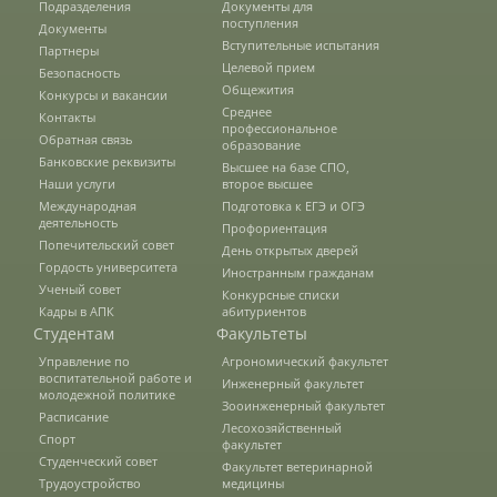
Подразделения
Документы для
поступления
Документы
Вступительные испытания
Предотвращение кризисных ситуаций
Партнеры
Целевой прием
Безопасность
Общежития
Конкурсы и вакансии
Среднее
Контакты
Ответственность за разжигание
профессиональное
Обратная связь
межнациональной розни
образование
Банковские реквизиты
Высшее на базе СПО,
Наши услуги
второе высшее
Международная
Подготовка к ЕГЭ и ОГЭ
Конкурсы и вакансии
деятельность
Профориентация
Попечительский совет
День открытых дверей
Гордость университета
Иностранным гражданам
Ученый совет
Контакты
Конкурсные списки
Кадры в АПК
абитуриентов
Студентам
Факультеты
Управление по
Агрономический факультет
Обратная связь
воспитательной работе и
Инженерный факультет
молодежной политике
Зооинженерный факультет
Расписание
Лесохозяйственный
Спорт
факультет
Банковские реквизиты
Студенческий совет
Факультет ветеринарной
Трудоустройство
медицины