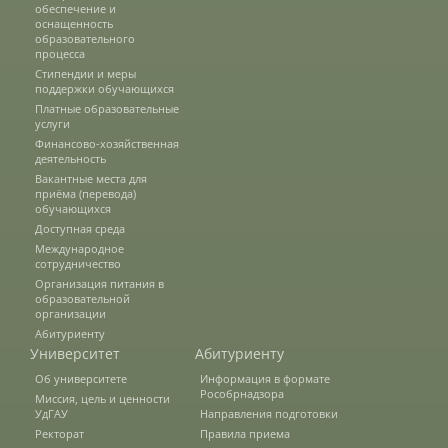
обеспечение и
Защита персональных данных
оснащенность
образовательного
процесса
Стипендии и меры
Информация о проверках
поддержки обучающихся
Платные образовательные
услуги
Финансово-хозяйственная
Учетная политика
деятельность
Вакантные места для
приёма (перевода)
обучающихся
Партнеры
Доступная среда
Международное
сотрудничество
Организация питания в
Безопасность
образовательной
организации
Абитуриенту
Университет
Абитуриенту
Противодействие коррупции
Об университете
Информация в формате
Рособрнадзора
Миссия, цель и ценности
УдГАУ
Направления подготовки
Противодействие терроризму
Ректорат
Правила приема