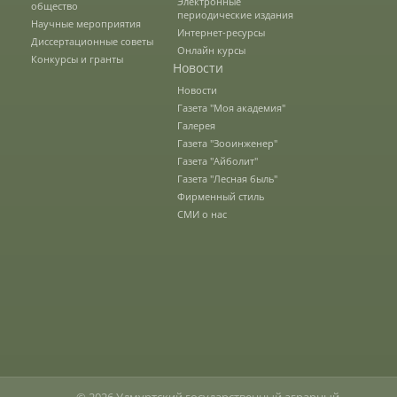
Электронные
общество
периодические издания
Наши услуги
Научные мероприятия
Интернет-ресурсы
Диссертационные советы
Онлайн курсы
Конкурсы и гранты
Новости
Международная деятельность
Новости
Газета "Моя академия"
Галерея
Организации-партнеры
Газета "Зооинженер"
Газета "Айболит"
Газета "Лесная быль"
Фирменный стиль
Договоры о сотрудничестве
СМИ о нас
Зарубежные стажировки
Иностранным студентам
Документы