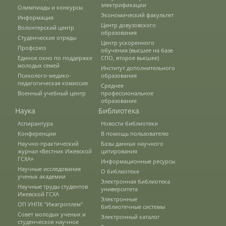
электрификации
Олимпиады и конкурсы
Экономический факультет
Информация
Предотвращение кризисных ситуаций
Центр довузовского
Волонтерский центр
образования
Студенческие отряды
Центр ускоренного
Профсоюз
обучения (высшее на базе
Ответственность за разжигание
Единое окно по поддержке
СПО, второе высшее)
межнациональной розни
молодых семей
Институт дополнительного
Психолого-медико-
образования
педагогическая комиссия
Среднее
Военный учебный центр
профессиональное
Конкурсы и вакансии
образование
Наука
Библиотека
Аспирантура
Новости библиотеки
Конференции
Контакты
В помощь пользователю
Научно-практический
Базы данных научного
журнал «Вестник Ижевской
цитирования
ГСХА»
Информационные ресурсы
Обратная связь
Научные исследования
О библиотеке
ученых академии
Электронная библиотека
Научные труды студентов
университета
Ижевской ГСХА
Электронные
Банковские реквизиты
ОП УНПК "Ижагроплем"
библиотечные системы
Совет молодых ученых и
Электронный каталог
студенческое научное