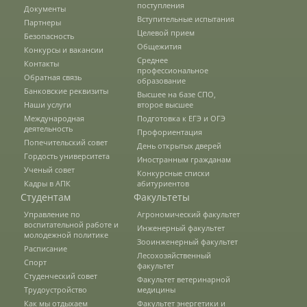
поступления
Документы
Защита персональных данных
Вступительные испытания
Партнеры
Целевой прием
Безопасность
Общежития
Конкурсы и вакансии
Информация о проверках
Среднее
Контакты
профессиональное
Обратная связь
образование
Банковские реквизиты
Высшее на базе СПО,
Учетная политика
Наши услуги
второе высшее
Международная
Подготовка к ЕГЭ и ОГЭ
деятельность
Профориентация
Попечительский совет
День открытых дверей
Партнеры
Гордость университета
Иностранным гражданам
Ученый совет
Конкурсные списки
Кадры в АПК
абитуриентов
Студентам
Безопасность
Факультеты
Управление по
Агрономический факультет
воспитательной работе и
Инженерный факультет
молодежной политике
Зооинженерный факультет
Противодействие коррупции
Расписание
Лесохозяйственный
Спорт
факультет
Студенческий совет
Факультет ветеринарной
Трудоустройство
Противодействие терроризму
медицины
Как мы отдыхаем
Факультет энергетики и