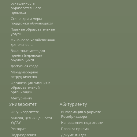
оснащенность
образовательного
процесса
Подразделения
Стипендии и меры
поддержки обучающихся
Платные образовательные
услуги
Документы
Финансово-хозяйственная
деятельность
Вакантные места для
приёма (перевода)
Федеральные документы
обучающихся
Доступная среда
Международное
сотрудничество
Условия труда на рабочих местах
Организация питания в
образовательной
организации
Абитуриенту
Закупки
Университет
Абитуриенту
Об университете
Информация в формате
Рособрнадзора
Миссия, цель и ценности
Учебный процесс
УдГАУ
Направления подготовки
Ректорат
Правила приема
Подразделения
Документы для