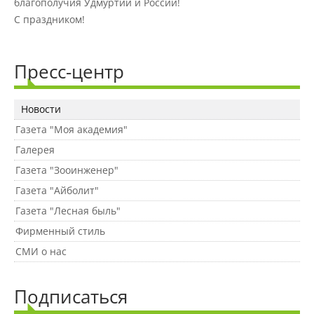
благополучия Удмуртии и России!
Материально-техническое
обеспечение и оснащенность
С праздником!
образовательного процесса
Пресс-центр
Стипендии и меры поддержки
обучающихся
Новости
Газета "Моя академия"
Платные образовательные услуги
Галерея
Газета "Зооинженер"
Финансово-хозяйственная
Газета "Айболит"
деятельность
Газета "Лесная быль"
Фирменный стиль
Вакантные места для приёма
СМИ о нас
(перевода) обучающихся
Подписаться
Доступная среда