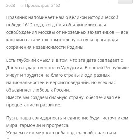
Структура и органы управления
2023
Просмотров: 2462
образовательной организацией
Праздник напоминает нам о великой исторической
победе 1612 года, когда мы объединились для
Документы
освобождения Москвы от иноземных захватчиков — все
как один встали плечом к плечу на пути врага ради
сохранения независимости Родины.
Образовательные стандарты и
требования
Есть глубокий смысл и в том, что эта дата совпадает с
Днём государственности Удмуртии. В нашей Республике
живут и трудятся на благо страны люди разных
Образование
национальностей и вероисповеданий, но всех нас
объединяет любовь к России.
Вместе мы создаем сильную страну, обеспечивая её
Руководство
процветание и развитие.
Пусть наша солидарность и единение будут источником
Педагогический состав
мира, гармонии и прогресса.
Желаем всем мирного неба над головой, счастья и