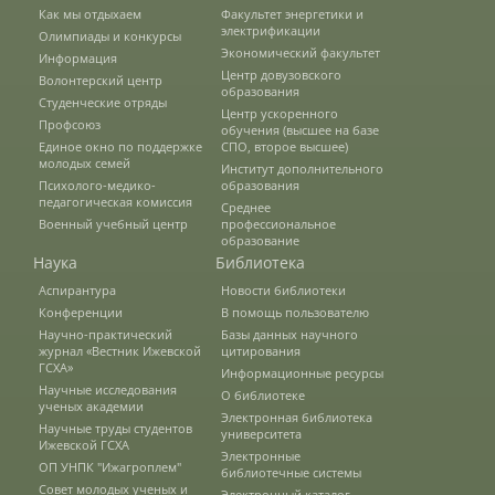
Как мы отдыхаем
Факультет энергетики и
электрификации
Олимпиады и конкурсы
Предотвращение кризисных ситуаций
Экономический факультет
Информация
Центр довузовского
Волонтерский центр
образования
Студенческие отряды
Центр ускоренного
Ответственность за разжигание
Профсоюз
обучения (высшее на базе
межнациональной розни
Единое окно по поддержке
СПО, второе высшее)
молодых семей
Институт дополнительного
Психолого-медико-
образования
педагогическая комиссия
Среднее
Конкурсы и вакансии
Военный учебный центр
профессиональное
образование
Наука
Библиотека
Аспирантура
Новости библиотеки
Контакты
Конференции
В помощь пользователю
Научно-практический
Базы данных научного
журнал «Вестник Ижевской
цитирования
ГСХА»
Обратная связь
Информационные ресурсы
Научные исследования
О библиотеке
ученых академии
Электронная библиотека
Научные труды студентов
университета
Банковские реквизиты
Ижевской ГСХА
Электронные
ОП УНПК "Ижагроплем"
библиотечные системы
Совет молодых ученых и
Электронный каталог