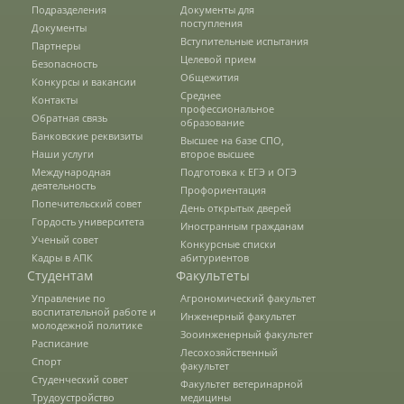
Подразделения
Документы для
Защита персональных данных
поступления
Документы
Вступительные испытания
Партнеры
Целевой прием
Безопасность
Информация о проверках
Общежития
Конкурсы и вакансии
Среднее
Контакты
профессиональное
Обратная связь
образование
Учетная политика
Банковские реквизиты
Высшее на базе СПО,
Наши услуги
второе высшее
Международная
Подготовка к ЕГЭ и ОГЭ
деятельность
Профориентация
Партнеры
Попечительский совет
День открытых дверей
Гордость университета
Иностранным гражданам
Ученый совет
Конкурсные списки
Кадры в АПК
Безопасность
абитуриентов
Студентам
Факультеты
Управление по
Агрономический факультет
воспитательной работе и
Инженерный факультет
Противодействие коррупции
молодежной политике
Зооинженерный факультет
Расписание
Лесохозяйственный
Спорт
факультет
Студенческий совет
Противодействие терроризму
Факультет ветеринарной
Трудоустройство
медицины