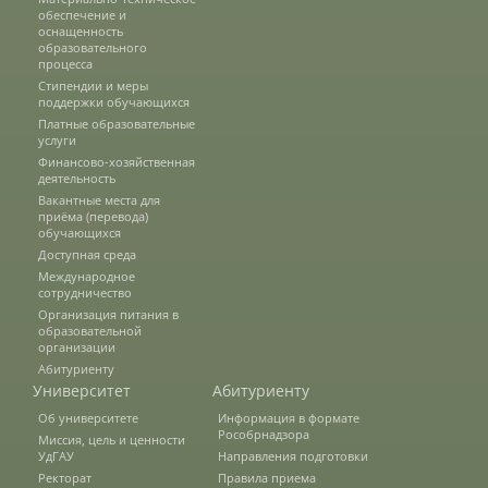
обеспечение и
оснащенность
образовательного
Подразделения
процесса
Стипендии и меры
поддержки обучающихся
Платные образовательные
Документы
услуги
Финансово-хозяйственная
деятельность
Вакантные места для
Федеральные документы
приёма (перевода)
обучающихся
Доступная среда
Международное
Условия труда на рабочих местах
сотрудничество
Организация питания в
образовательной
организации
Закупки
Абитуриенту
Университет
Абитуриенту
Об университете
Информация в формате
Учебный процесс
Рособрнадзора
Миссия, цель и ценности
УдГАУ
Направления подготовки
Ректорат
Правила приема