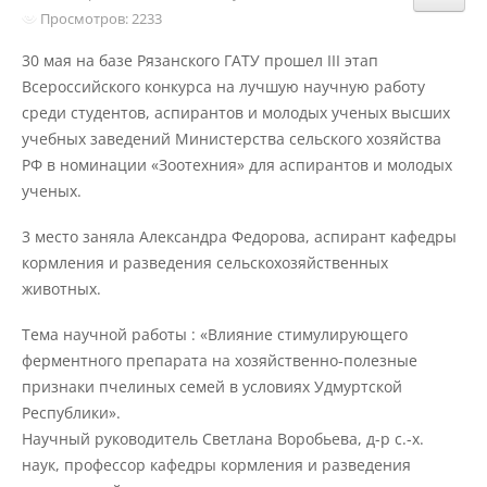
Структура и органы управления
Просмотров: 2233
образовательной организацией
30 мая на базе Рязанского ГАТУ прошел III этап
Всероссийского конкурса на лучшую научную работу
Документы
среди студентов, аспирантов и молодых ученых высших
учебных заведений Министерства сельского хозяйства
РФ в номинации «Зоотехния» для аспирантов и молодых
Образовательные стандарты и
ученых.
требования
3 место заняла Александра Федорова, аспирант кафедры
кормления и разведения сельскохозяйственных
Образование
животных.
Тема научной работы : «Влияние стимулирующего
Руководство
ферментного препарата на хозяйственно-полезные
признаки пчелиных семей в условиях Удмуртской
Республики».
Педагогический состав
Научный руководитель Светлана Воробьева, д-р с.-х.
наук, профессор кафедры кормления и разведения