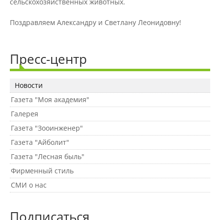
сельскохозяйственных животных.
Материально-техническое
обеспечение и оснащенность
образовательного процесса
Поздравляем Александру и Светлану Леонидовну!
Стипендии и меры поддержки
Пресс-центр
обучающихся
Новости
Платные образовательные услуги
Газета "Моя академия"
Галерея
Газета "Зооинженер"
Финансово-хозяйственная
деятельность
Газета "Айболит"
Газета "Лесная быль"
Фирменный стиль
Вакантные места для приёма
(перевода) обучающихся
СМИ о нас
Подписаться
Доступная среда