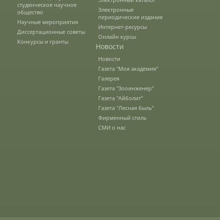
студенческое научное
Электронные
Наши услуги
общество
периодические издания
Научные мероприятия
Интернет-ресурсы
Диссертационные советы
Онлайн курсы
Конкурсы и гранты
Международная деятельность
Новости
Новости
Газета "Моя академия"
Организации-партнеры
Галерея
Газета "Зооинженер"
Газета "Айболит"
Газета "Лесная быль"
Договоры о сотрудничестве
Фирменный стиль
СМИ о нас
Зарубежные стажировки
Иностранным студентам
Документы