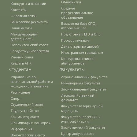
Общежития
Конкурсы и вакансии
Среднее
Контакты
профессиональное
Предотвращение кризисных ситуаций
Обратная связь
образование
Банковские реквизиты
Высшее на базе СПО,
Наши услуги
второе высшее
Ответственность за разжигание
Международная
Подготовка к ЕГЭ и ОГЭ
деятельность
межнациональной розни
Профориентация
Попечительский совет
День открытых дверей
Гордость университета
Иностранным гражданам
Ученый совет
Конкурсные списки
Конкурсы и вакансии
Кадры в АПК
абитуриентов
Студентам
Факультеты
Управление по
Агрономический факультет
Контакты
воспитательной работе и
Инженерный факультет
молодежной политике
Зооинженерный факультет
Расписание
Лесохозяйственный
Спорт
факультет
Обратная связь
Студенческий совет
Факультет ветеринарной
Трудоустройство
медицины
Как мы отдыхаем
Факультет энергетики и
электрификации
Банковские реквизиты
Олимпиады и конкурсы
Экономический факультет
Информация
Центр довузовского
Волонтерский центр