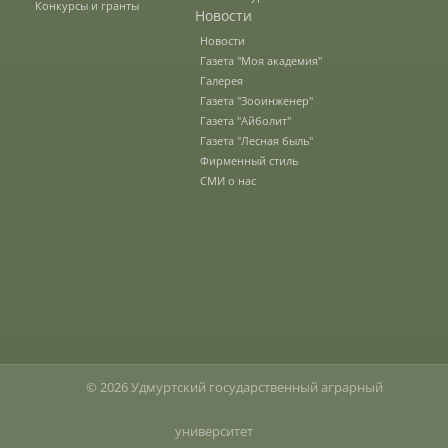
Конкурсы и гранты
Новости
Новости
Зарубежные стипендиальные
Газета "Моя академия"
программы
Галерея
Газета "Зооинженер"
Газета "Айболит"
Сотрудники
Газета "Лесная быль"
Фирменный стиль
СМИ о нас
Попечительский совет
Гордость университета
Ученый совет
© 2026 Удмуртский государственный аграрный
Кадры в АПК
университет