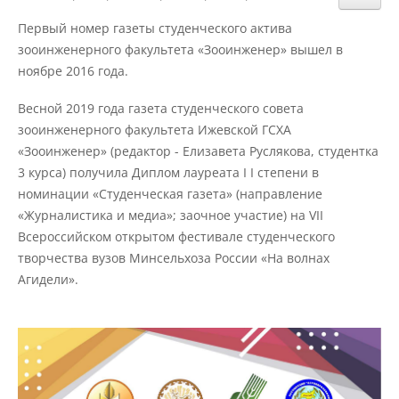
Структура и органы управления
образовательной организацией
Первый номер газеты студенческого актива
зооинженерного факультета «Зооинженер» вышел в
ноябре 2016 года.
Документы
Весной 2019 года газета студенческого совета
зооинженерного факультета Ижевской ГСХА
Образовательные стандарты и
«Зооинженер» (редактор - Елизавета Руслякова, студентка
требования
3 курса) получила Диплом лауреата I I степени в
номинации «Студенческая газета» (направление
«Журналистика и медиа»; заочное участие) на VII
Образование
Всероссийском открытом фестивале студенческого
творчества вузов Минсельхоза России «На волнах
Агидели».
Руководство
Педагогический состав