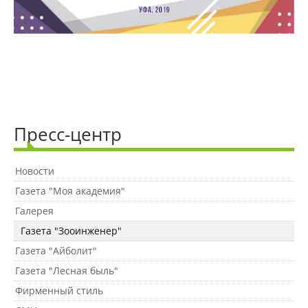
Международное сотрудничество
Организация питания в
образовательной организации
Пресс-центр
Абитуриенту
Новости
Университет
Газета "Моя академия"
Об университете
Галерея
Газета "Зооинженер"
Газета "Айболит"
Миссия, цель и ценности УдГАУ
Газета "Лесная быль"
Фирменный стиль
Ректорат