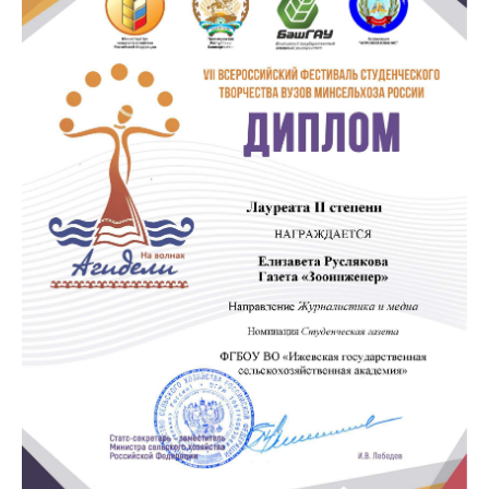
Материально-техническое
обеспечение и оснащенность
образовательного процесса
Стипендии и меры поддержки
обучающихся
Платные образовательные услуги
Финансово-хозяйственная
деятельность
Вакантные места для приёма
(перевода) обучающихся
Доступная среда