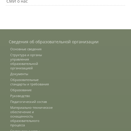
СМИ о нас
Подразделения
Документы
Сведения об образовательной организации
Основные сведения
Структура и органы
Федеральные документы
управления
образовательной
организацией
Документы
Условия труда на рабочих местах
Образовательные
стандарты и требования
Образование
Закупки
Руководство
Педагогический состав
Материально-техническое
обеспечение и
Учебный процесс
оснащенность
образовательного
процесса
Стипендии и меры