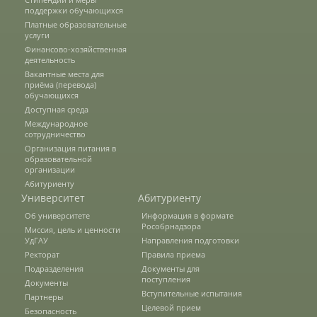
Защита персональных данных
поддержки обучающихся
Платные образовательные
услуги
Финансово-хозяйственная
Информация о проверках
деятельность
Вакантные места для
приёма (перевода)
обучающихся
Учетная политика
Доступная среда
Международное
сотрудничество
Организация питания в
Партнеры
образовательной
организации
Абитуриенту
Университет
Абитуриенту
Безопасность
Об университете
Информация в формате
Рособрнадзора
Миссия, цель и ценности
УдГАУ
Направления подготовки
Противодействие коррупции
Ректорат
Правила приема
Подразделения
Документы для
поступления
Документы
Вступительные испытания
Партнеры
Противодействие терроризму
Целевой прием
Безопасность