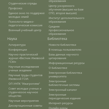
образования
Студенческие отряды
Наши услуги
Центр ускоренного
Профсоюз
обучения (высшее на базе
Единое окно по поддержке
СПО, второе высшее)
молодых семей
Институт дополнительного
Психолого-медико-
образования
Международная деятельность
педагогическая комиссия
Среднее
Военный учебный центр
профессиональное
образование
Наука
Библиотека
Организации-партнеры
Аспирантура
Новости библиотеки
Конференции
В помощь пользователю
Научно-практический
Базы данных научного
Договоры о сотрудничестве
журнал «Вестник Ижевской
цитирования
ГСХА»
Информационные ресурсы
Научные исследования
О библиотеке
ученых академии
Зарубежные стажировки
Электронная библиотека
Научные труды студентов
университета
Ижевской ГСХА
Электронные
ОП УНПК "Ижагроплем"
библиотечные системы
Иностранным студентам
Совет молодых ученых и
Электронный каталог
студенческое научное
Электронные
общество
периодические издания
Научные мероприятия
Интернет-ресурсы
Документы
Диссертационные советы
Онлайн курсы