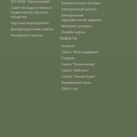
ОП УНПК "Ижагроплем"
библиотечные системы
Совет молодых ученых и
Электронный каталог
студенческое научное
Электронные
Документы
общество
периодические издания
Научные мероприятия
Интернет-ресурсы
Диссертационные советы
Онлайн курсы
Конкурсы и гранты
Рабочие программы
Новости
Новости
Газета "Моя академия"
Консультация психолога
Галерея
Газета "Зооинженер"
Газета "Айболит"
Газета "Лесная быль"
Расписание
Фирменный стиль
СМИ о нас
Спорт
Студенческий совет