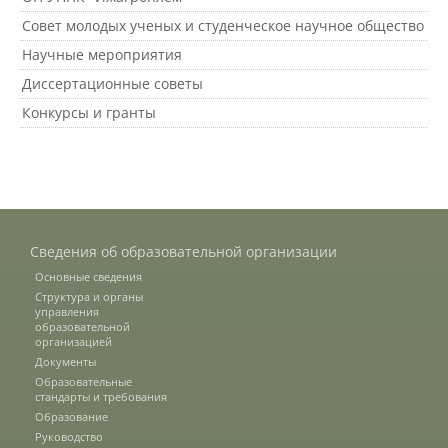
Совет молодых ученых и студенческое научное общество
Зарубежные стипендиальные
Научные мероприятия
программы
Диссертационные советы
Конкурсы и гранты
Сотрудники
Попечительский совет
Сведения об образовательной организации
Гордость университета
Основные сведения
Структура и органы
управления
образовательной
Ученый совет
организацией
Документы
Образовательные
стандарты и требования
Кадры в АПК
Образование
Руководство