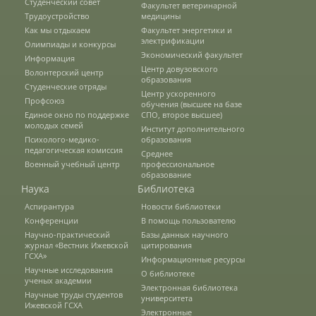
Студенческий совет
Факультет ветеринарной
Трудоустройство
медицины
Как мы отдыхаем
Факультет энергетики и
Подготовка к ЕГЭ и ОГЭ
электрификации
Олимпиады и конкурсы
Экономический факультет
Информация
Центр довузовского
Волонтерский центр
образования
Студенческие отряды
Профориентация
Центр ускоренного
Профсоюз
обучения (высшее на базе
Единое окно по поддержке
СПО, второе высшее)
молодых семей
Институт дополнительного
День открытых дверей
Психолого-медико-
образования
педагогическая комиссия
Среднее
Военный учебный центр
профессиональное
образование
Иностранным гражданам
Наука
Библиотека
Аспирантура
Новости библиотеки
Конференции
В помощь пользователю
Конкурсные списки абитуриентов
Научно-практический
Базы данных научного
журнал «Вестник Ижевской
цитирования
ГСХА»
Информационные ресурсы
Студентам
Научные исследования
О библиотеке
ученых академии
Электронная библиотека
Управление по воспитательной работе
Научные труды студентов
университета
Ижевской ГСХА
и молодежной политике
Электронные