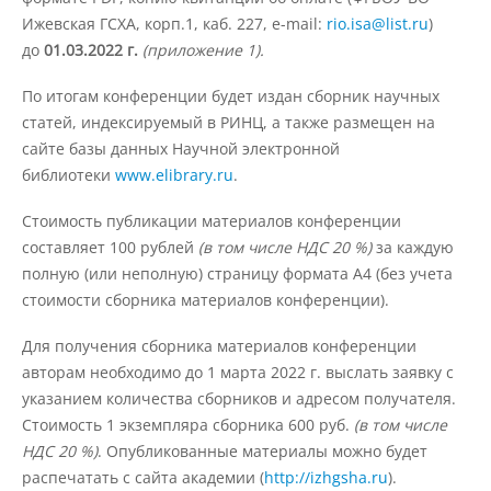
Ижевская ГСХА, корп.1, каб. 227, e-mail:
rio.isa@list.ru
)
до
01.03.2022 г.
(приложение 1).
Подразделения
По итогам конференции будет издан сборник научных
статей, индексируемый в РИНЦ, а также размещен на
Документы
сайте базы данных Научной электронной
библиотеки
www.elibrary.ru
.
Федеральные документы
Стоимость публикации материалов конференции
составляет 100 рублей
(в том числе НДС 20 %)
за каждую
полную (или неполную) страницу формата А4 (без учета
Условия труда на рабочих местах
стоимости сборника материалов конференции).
Для получения сборника материалов конференции
Закупки
авторам необходимо до 1 марта 2022 г. выслать заявку с
указанием количества сборников и адресом получателя.
Стоимость 1 экземпляра сборника 600 руб.
(в том числе
Учебный процесс
НДС 20 %)
. Опубликованные материалы можно будет
распечатать с сайта академии (
http://izhgsha.ru
).