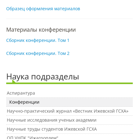
Наши услуги
Образец оформления материалов
Международная деятельность
Материалы конференции
Сборник конференции. Том 1
Организации-партнеры
Сборник конференции. Том 2
Договоры о сотрудничестве
Наука подразделы
Зарубежные стажировки
Аспирантура
Конференции
Научно-практический журнал «Вестник Ижевской ГСХА»
Иностранным студентам
Научные исследования ученых академии
Научные труды студентов Ижевской ГСХА
Документы
ОП УНПК "Ижагроплем"