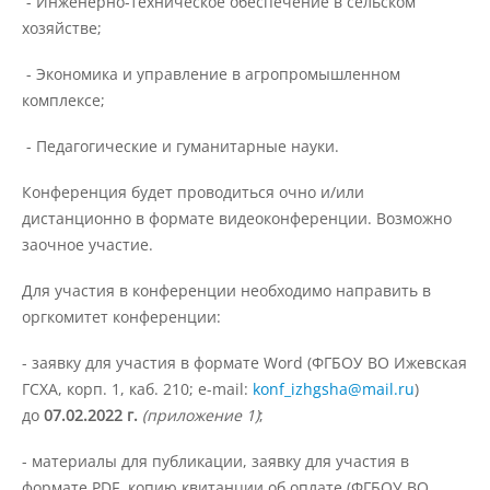
- Инженерно-техническое обеспечение в сельском
хозяйстве;
Международное сотрудничество
- Экономика и управление в агропромышленном
комплексе;
Организация питания в
- Педагогические и гуманитарные науки.
образовательной организации
Конференция будет проводиться очно и/или
дистанционно в формате видеоконференции. Возможно
Абитуриенту
заочное участие.
Университет
Для участия в конференции необходимо направить в
оргкомитет конференции:
Об университете
- заявку для участия в формате Word (ФГБОУ ВО Ижевская
ГСХА, корп. 1, каб. 210; e-mail:
konf_izhgsha@mail.ru
)
Миссия, цель и ценности УдГАУ
до
07.02.2022 г.
(приложение 1)
;
- материалы для публикации, заявку для участия в
Ректорат
формате PDF, копию квитанции об оплате (ФГБОУ ВО