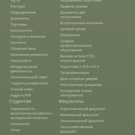
УдГАУ
Направления подготовки
Правила приема
Ректорат
Правила приема
Подразделения
Документы для
поступления
Документы
Вступительные испытания
Документы для поступления
Партнеры
Целевой прием
Безопасность
Общежития
Конкурсы и вакансии
Среднее
Контакты
Вступительные испытания
профессиональное
Обратная связь
образование
Банковские реквизиты
Высшее на базе СПО,
Наши услуги
второе высшее
Целевой прием
Международная
Подготовка к ЕГЭ и ОГЭ
деятельность
Профориентация
Попечительский совет
День открытых дверей
Гордость университета
Общежития
Иностранным гражданам
Ученый совет
Конкурсные списки
Кадры в АПК
абитуриентов
Студентам
Факультеты
Среднее профессиональное
Управление по
Агрономический факультет
образование
воспитательной работе и
Инженерный факультет
молодежной политике
Зооинженерный факультет
Расписание
Лесохозяйственный
Спорт
Высшее на базе СПО, второе высшее
факультет