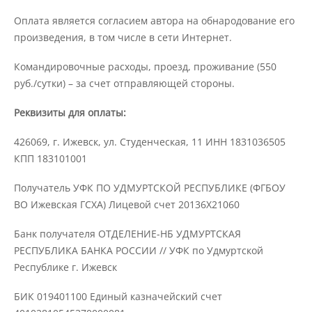
Защита персональных данных
Оплата является согласием автора на обнародование его
произведения, в том числе в сети Интернет.
Информация о проверках
Командировочные расходы, проезд, проживание (550
руб./сутки) – за счет отправляющей стороны.
Учетная политика
Реквизиты для оплаты:
426069, г. Ижевск, ул. Студенческая, 11 ИНН 1831036505
Партнеры
КПП 183101001
Получатель УФК ПО УДМУРТСКОЙ РЕСПУБЛИКЕ (ФГБОУ
Безопасность
ВО Ижевская ГСХА) Лицевой счет 20136X21060
Банк получателя ОТДЕЛЕНИЕ-НБ УДМУРТСКАЯ
Противодействие коррупции
РЕСПУБЛИКА БАНКА РОССИИ // УФК по Удмуртской
Республике г. Ижевск
Противодействие терроризму
БИК 019401100 Единый казначейский счет