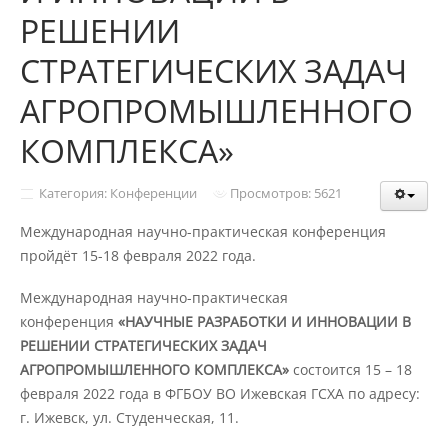
Структура и органы управления
РЕШЕНИИ
образовательной организацией
СТРАТЕГИЧЕСКИХ ЗАДАЧ
Документы
АГРОПРОМЫШЛЕННОГО
КОМПЛЕКСА»
Образовательные стандарты и
требования
Категория: Конференции
Просмотров: 5621
Международная научно-практическая конференция
Образование
пройдёт 15-18 февраля 2022 года.
Международная научно-практическая
Руководство
конференция
«НАУЧНЫЕ РАЗРАБОТКИ И ИННОВАЦИИ В
РЕШЕНИИ СТРАТЕГИЧЕСКИХ ЗАДАЧ
АГРОПРОМЫШЛЕННОГО КОМПЛЕКСА»
состоится 15 – 18
Педагогический состав
февраля 2022 года в ФГБОУ ВО Ижевская ГСХА по адресу:
г. Ижевск, ул. Студенческая, 11.