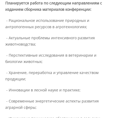
Материально-техническое
Планируется работа по следующим направлениям с
обеспечение и оснащенность
изданием сборника материалов конференции:
образовательного процесса
- Рациональное использование природных и
антропогенных ресурсов в агротехнологиях;
Стипендии и меры поддержки
обучающихся
- Актуальные проблемы интенсивного развития
животноводства;
Платные образовательные услуги
- Перспективные исследования в ветеринарии и
биологии животных;
Финансово-хозяйственная
- Хранение, переработка и управление качеством
деятельность
продукции;
- Инновации в лесной науке и практике;
Вакантные места для приёма
(перевода) обучающихся
- Современные энергетические аспекты развития
аграрной сферы;
Доступная среда