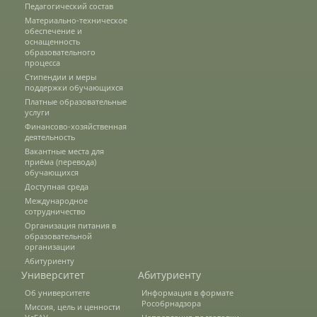
Педагогический состав
Материально-техническое
О федеральном проекте "Кадры в АПК"
обеспечение и
оснащенность
образовательного
процесса
Документы
Стипендии и меры
поддержки обучающихся
Платные образовательные
услуги
Протоколы
Финансово-хозяйственная
деятельность
Вакантные места для
приёма (перевода)
Разное
обучающихся
Доступная среда
Абитуриенту
Международное
сотрудничество
Организация питания в
Информация в формате Рособрнадзора
образовательной
организации
Абитуриенту
Университет
Абитуриенту
Направления подготовки
Об университете
Информация в формате
Рособрнадзора
Миссия, цель и ценности