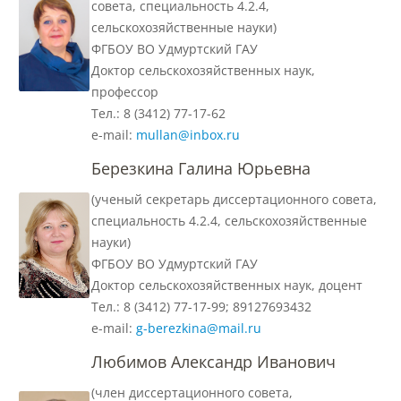
совета, специальность 4.2.4,
сельскохозяйственные науки)
ФГБОУ ВО Удмуртский ГАУ
Международное сотрудничество
Доктор сельскохозяйственных наук,
профессор
Организация питания в
Тел.: 8 (3412) 77-17-62
образовательной организации
е-mail:
mullan@inbox.ru
Березкина Галина Юрьевна
Абитуриенту
(ученый секретарь диссертационного совета,
специальность 4.2.4, сельскохозяйственные
Университет
науки)
ФГБОУ ВО Удмуртский ГАУ
Об университете
Доктор сельскохозяйственных наук, доцент
Тел.: 8 (3412) 77-17-99; 89127693432
Миссия, цель и ценности УдГАУ
е-mail:
g-berezkina@mail.ru
Любимов Александр Иванович
Ректорат
(член диссертационного совета,