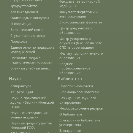
Факультет ветеринарной
Трудоустройство
медицины
Как мы отдыхаем
Факультет энергетики и
Документы
электрификации
Олимпиады и конкурсы
Экономический факультет
Информация
Центр довузовского
Волонтерский центр
образования
Студенческие отряды
Рабочие программы
Центр ускоренного
Профсоюз
обучения (высшее на базе
Единое окно по поддержке
СПО, второе высшее)
молодых семей
Институт дополнительного
Консультация психолога
Психолого-медико-
образования
педагогическая комиссия
Среднее
Военный учебный центр
профессиональное
образование
Расписание
Наука
Библиотека
Аспирантура
Новости библиотеки
Конференции
В помощь пользователю
Спорт
Научно-практический
Базы данных научного
журнал «Вестник Ижевской
цитирования
ГСХА»
Информационные ресурсы
Научные исследования
О библиотеке
Студенческий совет
ученых академии
Электронная библиотека
Научные труды студентов
университета
Ижевской ГСХА
Электронные