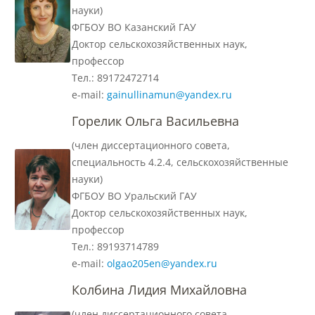
науки)
Наши услуги
ФГБОУ ВО Казанский ГАУ
Доктор сельскохозяйственных наук,
профессор
Международная деятельность
Тел.: 89172472714
е-mail:
gainullinamun@yandex.ru
Организации-партнеры
Горелик Ольга Васильевна
(член диссертационного совета,
Договоры о сотрудничестве
специальность 4.2.4, сельскохозяйственные
науки)
ФГБОУ ВО Уральский ГАУ
Зарубежные стажировки
Доктор сельскохозяйственных наук,
профессор
Тел.: 89193714789
Иностранным студентам
е-mail:
olgao205en@yandex.ru
Колбина Лидия Михайловна
Документы
(член диссертационного совета,