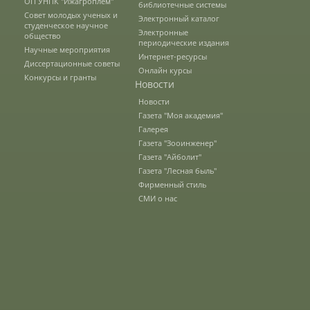
ОП УНПК "Ижагроплем"
библиотечные системы
Трудоустройство
Совет молодых ученых и
Электронный каталог
студенческое научное
Электронные
общество
периодические издания
Научные мероприятия
Как мы отдыхаем
Интернет-ресурсы
Диссертационные советы
Онлайн курсы
Конкурсы и гранты
Новости
Новости
Олимпиады и конкурсы
Газета "Моя академия"
Галерея
Газета "Зооинженер"
Информация
Газета "Айболит"
Газета "Лесная быль"
Фирменный стиль
Волонтерский центр
СМИ о нас
Студенческие отряды
Студенческий отряд «Водяной»