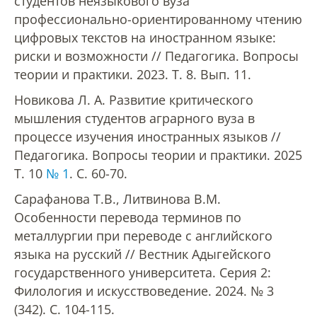
студентов неязыкового вуза
Материально-техническое
профессионально-ориентированному чтению
обеспечение и оснащенность
образовательного процесса
цифровых текстов на иностранном языке:
риски и возможности // Педагогика. Вопросы
теории и практики. 2023. Т. 8. Вып. 11.
Стипендии и меры поддержки
обучающихся
Новикова Л. А. Развитие критического
мышления студентов аграрного вуза в
процессе изучения иностранных языков //
Платные образовательные услуги
Педагогика. Вопросы теории и практики. 2025
Т. 10
№ 1
. С. 60-70.
Финансово-хозяйственная
Сарафанова Т.В., Литвинова В.М.
деятельность
Особенности перевода терминов по
металлургии при переводе с английского
Вакантные места для приёма
языка на русский // Вестник Адыгейского
(перевода) обучающихся
государственного университета. Серия 2:
Филология и искусствоведение. 2024. № 3
(342). С. 104-115.
Доступная среда