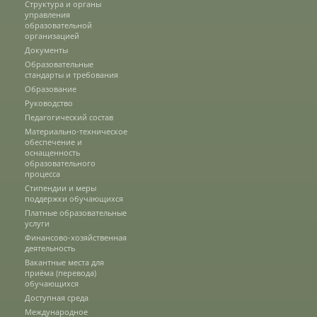
Структура и органы
управления
образовательной
организацией
Подразделения
Документы
Образовательные
стандарты и требования
Документы
Образование
Руководство
Педагогический состав
Материально-техническое
Федеральные документы
обеспечение и
оснащенность
образовательного
процесса
Условия труда на рабочих местах
Стипендии и меры
поддержки обучающихся
Платные образовательные
услуги
Закупки
Финансово-хозяйственная
деятельность
Вакантные места для
приёма (перевода)
Учебный процесс
обучающихся
Доступная среда
Международное