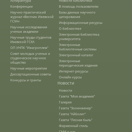
Аспирантура
Новости библиотеки
Наши услуги
Конференции
В помощь пользователю
Научно-практический
Базы данных научного
журнал «Вестник Ижевской
цитирования
ГСХА»
Информационные ресурсы
Международная деятельность
Научные исследования
О библиотеке
ученых академии
Электронная библиотека
Научные труды студентов
университета
Ижевской ГСХА
Электронные
Организации-партнеры
ОП УНПК "Ижагроплем"
библиотечные системы
Совет молодых ученых и
Электронный каталог
студенческое научное
Электронные
общество
периодические издания
Договоры о сотрудничестве
Научные мероприятия
Интернет-ресурсы
Диссертационные советы
Онлайн курсы
Конкурсы и гранты
Новости
Зарубежные стажировки
Новости
Газета "Моя академия"
Галерея
Иностранным студентам
Газета "Зооинженер"
Газета "Айболит"
Газета "Лесная быль"
Фирменный стиль
Документы
СМИ о нас