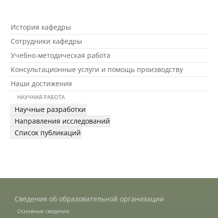
История кафедры
Международное сотрудничество
Сотрудники кафедры
Учебно-методическая работа
Организация питания в
Консультационные услуги и помощь производству
образовательной организации
Наши достижения
НАУЧНАЯ РАБОТА
Абитуриенту
Научные разработки
Направления исследований
Университет
Список публикаций
Об университете
Миссия, цель и ценности УдГАУ
Сведения об образовательной организации
Ректорат
Основные сведения