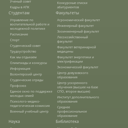
Ученый совет
Конкурсные списки
Кадры в АПК
абитуриентов
Студентам
Предотвращение кризисных ситуаций
Факультеты
Управление по
Агрономический факультет
воспитательной работе и
Инженерный факультет
молодежной политике
Зооинженерный факультет
Ответственность за разжигание
Расписание
межнациональной розни
Лесохозяйственный
Спорт
факультет
Студенческий совет
Факультет ветеринарной
Трудоустройство
медицины
Конкурсы и вакансии
Как мы отдыхаем
Факультет энергетики и
электрификации
Олимпиады и конкурсы
Экономический факультет
Информация
Центр довузовского
Волонтерский центр
Контакты
образования
Студенческие отряды
Центр ускоренного
Профсоюз
обучения (высшее на базе
Единое окно по поддержке
СПО, второе высшее)
Обратная связь
молодых семей
Институт дополнительного
Психолого-медико-
образования
педагогическая комиссия
Среднее
Военный учебный центр
профессиональное
Банковские реквизиты
образование
Наука
Библиотека