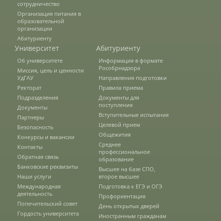
сотрудничество
Защита персональных данных
Организация питания в
образовательной
организации
Абитуриенту
Информация о проверках
Университет
Абитуриенту
Об университете
Информация в формате
Рособрнадзора
Миссия, цель и ценности
Учетная политика
УдГАУ
Направления подготовки
Ректорат
Правила приема
Подразделения
Документы для
поступления
Документы
Партнеры
Вступительные испытания
Партнеры
Целевой прием
Безопасность
Общежития
Конкурсы и вакансии
Безопасность
Среднее
Контакты
профессиональное
Обратная связь
образование
Банковские реквизиты
Высшее на базе СПО,
Противодействие коррупции
Наши услуги
второе высшее
Международная
Подготовка к ЕГЭ и ОГЭ
деятельность
Профориентация
Попечительский совет
День открытых дверей
Противодействие терроризму
Гордость университета
Иностранным гражданам