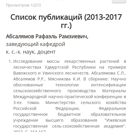
Структура и органы управления
Просмотров: 12272
образовательной организацией
Список публикаций (2013-2017
гг.)
Документы
Абсалямов Рафаэль Рамзиевич,
заведующий кафедрой
Образовательные стандарты и
к. с.-х. наук, доцент
требования
Исследование массы лекарственных растений в
лесничествах Удмуртской Республики на примере
Вавожского и Увинского лесничеств. Абсалямова С.Л.,
Образование
Абсалямов Р.Р., Мясникова К.И. В сборнике: Научно
обоснованные технологии интенсификации
сельскохозяйственного производства Материалы
Руководство
Международной научно-практической конференции в
3-ех томах. Министерство сельского хозяйства
Российской Федерации, Федеральное
Педагогический состав
государственное бюджетное образовательное
учреждение высшего образования "Ижевская
государственная сель-скохозяйственная академия".
2017. С. 163-167.