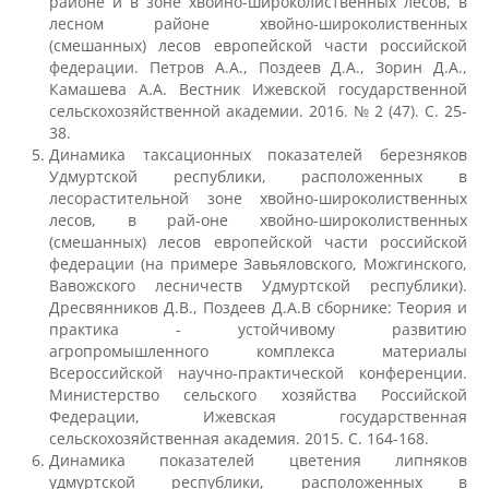
районе и в зоне хвойно-широколиственных лесов, в
лесном районе хвойно-широколиственных
(смешанных) лесов европейской части российской
Подготовка к ЕГЭ и ОГЭ
федерации. Петров А.А., Поздеев Д.А., Зорин Д.А.,
Камашева А.А. Вестник Ижевской государственной
сельскохозяйственной академии. 2016. № 2 (47). С. 25-
38.
Профориентация
Динамика таксационных показателей березняков
Удмуртской республики, расположенных в
лесорастительной зоне хвойно-широколиственных
День открытых дверей
лесов, в рай-оне хвойно-широколиственных
(смешанных) лесов европейской части российской
федерации (на примере Завьяловского, Можгинского,
Иностранным гражданам
Вавожского лесничеств Удмуртской республики).
Дресвянников Д.В., Поздеев Д.А.В сборнике: Теория и
практика - устойчивому развитию
агропромышленного комплекса материалы
Конкурсные списки абитуриентов
Всероссийской научно-практической конференции.
Министерство сельского хозяйства Российской
Студентам
Федерации, Ижевская государственная
сельскохозяйственная академия. 2015. С. 164-168.
Управление по воспитательной работе
Динамика показателей цветения липняков
и молодежной политике
удмуртской республики, расположенных в