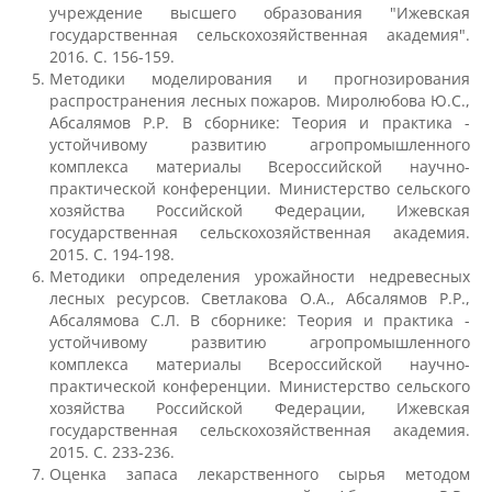
учреждение высшего образования "Ижевская
государственная сельскохозяйственная академия".
2016. С. 156-159.
Международное сотрудничество
Методики моделирования и прогнозирования
распространения лесных пожаров. Миролюбова Ю.С.,
Абсалямов Р.Р. В сборнике: Теория и практика -
Организация питания в
устойчивому развитию агропромышленного
образовательной организации
комплекса материалы Всероссийской научно-
практической конференции. Министерство сельского
хозяйства Российской Федерации, Ижевская
Абитуриенту
государственная сельскохозяйственная академия.
2015. С. 194-198.
Методики определения урожайности недревесных
Университет
лесных ресурсов. Светлакова О.А., Абсалямов Р.Р.,
Абсалямова С.Л. В сборнике: Теория и практика -
Об университете
устойчивому развитию агропромышленного
комплекса материалы Всероссийской научно-
практической конференции. Министерство сельского
Миссия, цель и ценности УдГАУ
хозяйства Российской Федерации, Ижевская
государственная сельскохозяйственная академия.
2015. С. 233-236.
Оценка запаса лекарственного сырья методом
Ректорат