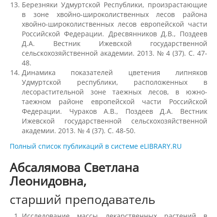
Березняки Удмуртской Республики, произрастающие
Психолого-медико-педагогическая
в зоне хвойно-широколиственных лесов района
комиссия
хвойно-широколиственных лесов европейской части
Российской Федерации. Дресвянников Д.В., Поздеев
Д.А. Вестник Ижевской государственной
Военный учебный центр
сельскохозяйственной академии. 2013. № 4 (37). С. 47-
48.
Динамика показателей цветения липняков
Факультеты
Удмуртской республики, расположенных в
лесорастительной зоне таежных лесов, в южно-
Агрономический факультет
таежном районе европейской части Российской
Федерации. Чураков А.В., Поздеев Д.А. Вестник
Ижевской государственной сельскохозяйственной
Кафедры АФ
академии. 2013. № 4 (37). С. 48-50.
Полный список публикаций в системе eLIBRARY.RU
История факультета
Абсалямова Светлана
Леонидовна,
Учебно-материальная база
старший преподаватель
Исследование массы лекарственных растений в