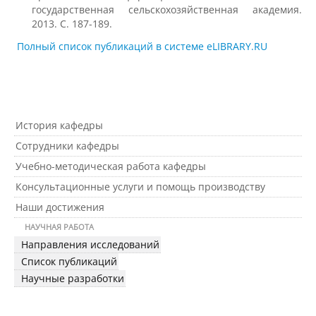
студентов
государственная сельскохозяйственная академия.
2013. С. 187-189.
Полный список публикаций в системе eLIBRARY.RU
Производственная практика
Внеучебная работа
История кафедры
Сотрудники кафедры
Студенческие отряды
Учебно-методическая работа кафедры
Консультационные услуги и помощь производству
Физкультура и спорт
Наши достижения
НАУЧНАЯ РАБОТА
Направления исследований
Выпускники факультета
Список публикаций
Научные разработки
Направления подготовки