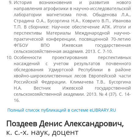
История возникновения и развития нового
направления агрофизики в научно-исследовательской
лаборатории магнетизма почв. Обыденова Л.А.,
Зарубежные стипендиальные
Страдина О.А., Бусоргина Н.А., Ковриго В.П., Иванова
программы
Т.П. В сборнике: Научное обеспечение АПК. Итоги и
перспективы Материалы Международной научно-
практической конференции, посвященной 70-летию
Сотрудники
ФГБОУ ВПО Ижевская государственная
сельскохозяйственная академия. 2013. С. 7-10.
Особенности проектирования перспективных
Попечительский совет
насаждений с учетом результатов почвенного
обследования Удмуртской Республики в районе
хвойно-широколиственных лесов Европейской части
Российской Федерации. Климачева Т.В., Бусоргина
Гордость университета
Н.А. Вестник Ижевской государственной
сельскохозяйственной академии. 2013. № 4 (37). С. 14-
16.
Ученый совет
Полный список публикаций в системе eLIBRARY.RU
Поздеев Денис Александрович,
Кадры в АПК
к. с.-х. наук, доцент