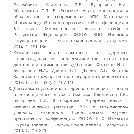
Республики. Климачева Т.В., Бусоргина Н.А.,
Наши услуги
Абсалямова С.Л. В сборнике: Наука, инновации и
образование в современном АПК Материалы
Международной научно-практической конференции в
Международная деятельность
3-х томах. Министерство сельского хозяйства
Российской Федерации, ФГБОУ ВПО Ижевская
государственная сельскохозяйственная академия.
2014. С. 181-186.
Организации-партнеры
Химический состав пахотного слоя дерново-
среднеподзолистой среднесуглинистой почвы при
длительном применении удобрений. Фатыхов И.Ш.,
Договоры о сотрудничестве
Бусоргина Н.А., Дзюин Г.П., Дзюин А.Г. Вестник
Казанского государственного аграрного университета.
2014. Т. 9. № 4 (34). С. 107-110.
Динамика и устойчивость древостоев хвойных пород
Зарубежные стажировки
в рекреационных лесах г. Ижевска. Климачева Т.В.,
Бусоргина Н.А. В сборнике: Аграрная наука -
инновационному развитию АПК в современных
Иностранным студентам
условиях материалы Всероссийской научно-
практической конференции. ФГБОУ ВПО Ижевская
государственная сельскохозяйственная академия.
Документы
2013. С. 219-223.