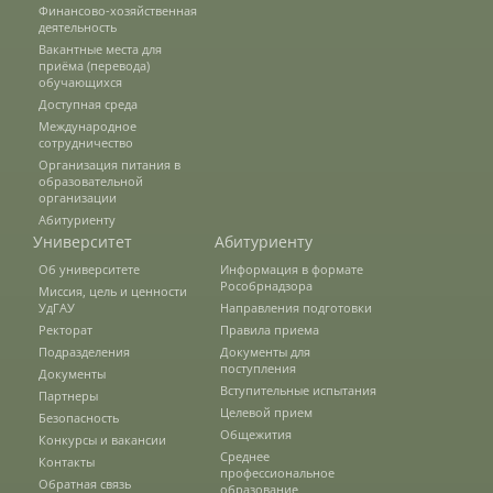
Финансово-хозяйственная
деятельность
Вакантные места для
приёма (перевода)
Научные школы
обучающихся
Доступная среда
Международное
сотрудничество
Направления подготовки
Организация питания в
образовательной
организации
Научные разработки
Абитуриенту
Университет
Абитуриенту
Об университете
Информация в формате
Рособрнадзора
Миссия, цель и ценности
Консультационные услуги
УдГАУ
Направления подготовки
Ректорат
Правила приема
Подразделения
Документы для
Список публикаций
поступления
Документы
Вступительные испытания
Партнеры
Целевой прием
Безопасность
Общежития
Конкурсы и вакансии
Информационные системы
Среднее
Контакты
профессиональное
Обратная связь
образование