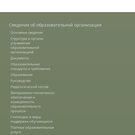
Научные разработки
Сведения об образовательной организации
Консультационные услуги
Основные сведения
Структура и органы
управления
образовательной
Список публикаций
организацией
Документы
Образовательные
стандарты и требования
Информационные системы
Образование
Руководство
Педагогический состав
Лесохозяйственный факультет
Материально-техническое
обеспечение и
оснащенность
образовательного
процесса
Кафедры ЛХФ
Стипендии и меры
поддержки обучающихся
Платные образовательные
услуги
История факультета