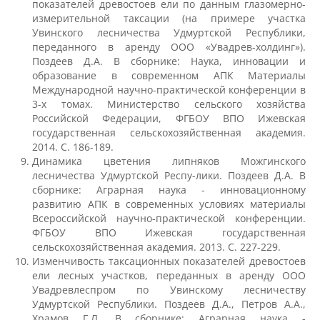
показателей древостоев ели по данным глазомерно-
Трудоустройство
измерительной таксации (на примере участка
Увинского лесничества Удмуртской Республики,
переданного в аренду ООО «Увадрев-холдинг»).
Как мы отдыхаем
Поздеев Д.А. В сборнике: Наука, инновации и
образование в современном АПК Материалы
Международной научно-практической конференции в
3-х томах. Министерство сельского хозяйства
Олимпиады и конкурсы
Российской Федерации, ФГБОУ ВПО Ижевская
государственная сельскохозяйственная академия.
2014. С. 186-189.
Информация
Динамика цветения липняков Можгинского
лесничества Удмуртской Респу-лики. Поздеев Д.А. В
сборнике: Аграрная наука - инновационному
развитию АПК в современных условиях материалы
Волонтерский центр
Всероссийской научно-практической конференции.
ФГБОУ ВПО Ижевская государственная
сельскохозяйственная академия. 2013. С. 227-229.
Студенческие отряды
Изменчивость таксационных показателей древостоев
ели лесных участков, переданных в аренду ООО
Увадревлеспром по Увинскому лесничеству
Студенческий отряд «Водяной»
Удмуртской Республики. Поздеев Д.А., Петров А.А.,
Храмов Г.Л. В сборнике: Аграрная наука -