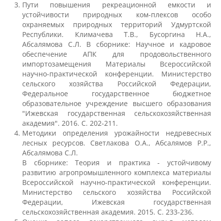
Пути повышения рекреационной емкости и
устойчивости природных ком-плексов особо
охраняемых природных территорий Удмуртской
Кафедры ИФ
Республики. Климачева Т.В., Бусоргина Н.А.,
Абсалямова С.Л. В сборнике: Научное и кадровое
обеспечение АПК для продовольственного
История факультета
импортозамещения Материалы Всероссийской
научно-практической конференции. Министерство
сельского хозяйства Российской Федерации,
Студенческое конструкторско-
Федеральное государственное бюджетное
исследовательское бюро (СКИБ)
образовательное учреждение высшего образования
"Ижевская государственная сельскохозяйственная
академия". 2016. С. 202-211.
Методики определения урожайности недревесных
Направления подготовки
лесных ресурсов. Светлакова О.А., Абсалямов Р.Р.,
Абсалямова С.Л.
В сборнике: Теория и практика - устойчивому
Научные разработки
развитию агропромышленного комплекса материалы
Всероссийской научно-практической конференции.
Министерство сельского хозяйства Российской
Консультационные услуги
Федерации, Ижевская государственная
сельскохозяйственная академия. 2015. С. 233-236.