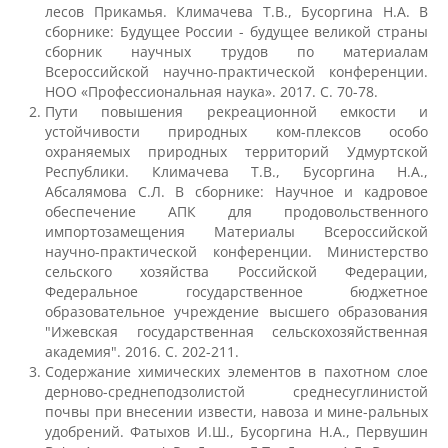
лесов Прикамья. Климачева Т.В., Бусоргина Н.А. В
Защита персональных данных
сборнике: Будущее России - будущее великой страны
сборник научных трудов по материалам
Всероссийской научно-практической конференции.
Информация о проверках
НОО «Профессиональная наука». 2017. С. 70-78.
Пути повышения рекреационной емкости и
устойчивости природных ком-плексов особо
охраняемых природных территорий Удмуртской
Учетная политика
Республики. Климачева Т.В., Бусоргина Н.А.,
Абсалямова С.Л. В сборнике: Научное и кадровое
обеспечение АПК для продовольственного
Партнеры
импортозамещения Материалы Всероссийской
научно-практической конференции. Министерство
сельского хозяйства Российской Федерации,
Безопасность
Федеральное государственное бюджетное
образовательное учреждение высшего образования
"Ижевская государственная сельскохозяйственная
академия". 2016. С. 202-211.
Противодействие коррупции
Содержание химических элементов в пахотном слое
дерново-среднеподзолистой среднесуглинистой
почвы при внесении извести, навоза и мине-ральных
Противодействие терроризму
удобрений. Фатыхов И.Ш., Бусоргина Н.А., Первушин