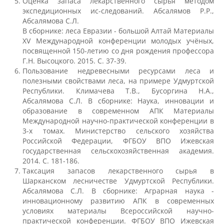
Оценка запаса лекарственного сырья методом
экспедиционных ис-следований. Абсалямов Р.Р.,
Список публикаций
Абсалямова С.Л.
В сборнике: леса Евразии - большой Алтай Материалы
XV Международной конференции молодых учёных,
Информационные системы
посвященной 150-летию со дня рождения профессора
Г.Н. Высоцкого. 2015. С. 37-39.
Пользование недревесными ресурсами леса и
полезными свойствами леса, на примере Удмуртской
Зооинженерный факультет
Республики. Климачева Т.В., Бусоргина Н.А.,
Абсалямова С.Л. В сборнике: Наука, инновации и
образование в современном АПК Материалы
Кафедры ЗИФ
Международной научно-практической конференции в
3-х томах. Министерство сельского хозяйства
Российской Федерации, ФГБОУ ВПО Ижевская
государственная сельскохозяйственная академия.
История факультета
2014. С. 181-186.
Таксация запасов лекарственного сырья в
Шарканском лесничестве Удмуртской Республики.
Организация учебного процесса
Абсалямова С.Л. В сборнике: Аграрная наука -
инновационному развитию АПК в современных
условиях материалы Всероссийской научно-
Научно-исследовательская работа
практической конференции. ФГБОУ ВПО Ижевская