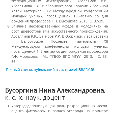
экспедиционных ис-следований. Абсалямов Р.Р.,
Абсалямова С.Л. В сборнике: леса Евразии - большой
Алтай Материалы XV Международной конференции
Подразделения
молодых учёных, посвященной 150-летию со дня
рождения профессора Г.Н. Высоцкого. 2015. С. 37-39.
Влияние лесоводственных уходов в молодняках на
Документы
рост древостоев ели искусственного происхождения.
Абсалямов Р.Р., Закиров Р.Р. В сборнике: Леса Евразии
– Белорусское Поозерье: материалы XII
Международной конференции молодых ученых,
Федеральные документы
посвященной 145-летию со дня рождения профессора
Г.Ф. Морозова. – М.: ФГБОУ ВПО МГУЛ, 2013. – С. 53-
56.
Условия труда на рабочих местах
Полный список публикаций в системе eLIBRARY.RU
Закупки
Бусоргина Нина Александровна,
к. с.-х. наук, доцент
Учебный процесс
Углерододепонирующая роль рекреационных лесов,
оценка фитомассы и запаса углерода на примере