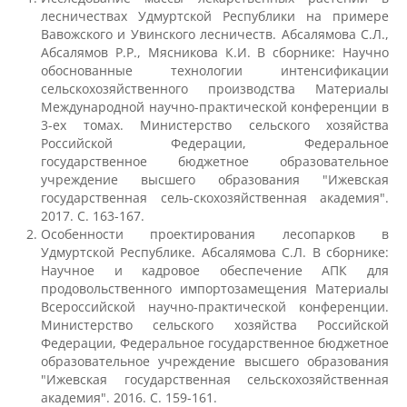
лесничествах Удмуртской Республики на примере
Выпускники факультета
Вавожского и Увинского лесничеств. Абсалямова С.Л.,
Абсалямов Р.Р., Мясникова К.И. В сборнике: Научно
обоснованные технологии интенсификации
Направления подготовки
сельскохозяйственного производства Материалы
Международной научно-практической конференции в
3-ех томах. Министерство сельского хозяйства
Российской Федерации, Федеральное
Научные разработки
государственное бюджетное образовательное
учреждение высшего образования "Ижевская
государственная сель-скохозяйственная академия".
Консультационные услуги
2017. С. 163-167.
Особенности проектирования лесопарков в
Удмуртской Республике. Абсалямова С.Л. В сборнике:
Список публикаций
Научное и кадровое обеспечение АПК для
продовольственного импортозамещения Материалы
Всероссийской научно-практической конференции.
Министерство сельского хозяйства Российской
Информационные системы
Федерации, Федеральное государственное бюджетное
образовательное учреждение высшего образования
"Ижевская государственная сельскохозяйственная
Инженерный факультет
академия". 2016. С. 159-161.