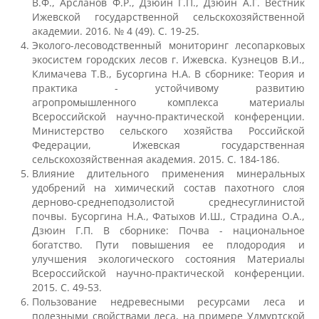
В.Ф., Арсланов Ф.Р., Дзюин Г.П., Дзюин А.Г. Вестник
Ижевской государственной сельскохозяйственной
академии. 2016. № 4 (49). С. 19-25.
Предотвращение кризисных ситуаций
Эколого-лесоводственный мониторинг лесопарковых
экосистем городских лесов г. Ижевска. Кузнецов В.И.,
Климачева Т.В., Бусоргина Н.А. В сборнике: Теория и
Ответственность за разжигание
практика - устойчивому развитию
межнациональной розни
агропромышленного комплекса материалы
Всероссийской научно-практической конференции.
Министерство сельского хозяйства Российской
Конкурсы и вакансии
Федерации, Ижевская государственная
сельскохозяйственная академия. 2015. С. 184-186.
Влияние длительного применения минеральных
удобрений на химический состав пахотного слоя
Контакты
дерново-среднеподзолистой среднесуглинистой
почвы. Бусоргина Н.А., Фатыхов И.Ш., Страдина О.А.,
Дзюин Г.П. В сборнике: Почва - национальное
Обратная связь
богатство. Пути повышения ее плодородия и
улучшения экологического состояния Материалы
Всероссийской научно-практической конференции.
Банковские реквизиты
2015. С. 49-53.
Пользование недревесными ресурсами леса и
полезными свойствами леса, на примере Удмуртской