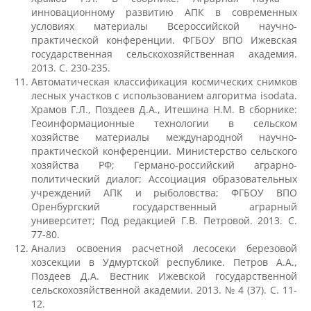
инновационному развитию АПК в современных
условиях материалы Всероссийской научно-
Студенческий отряд «Гризли»
практической конференции. ФГБОУ ВПО Ижевская
государственная сельскохозяйственная академия.
2013. С. 230-235.
Студенческий отряд «Земляне»
Автоматическая классификация космических снимков
лесных участков с использованием алгоритма isodata.
Храмов Г.Л., Поздеев Д.А., Итешина Н.М. В сборнике:
Геоинформационные технологии в сельском
Студенческий отряд «Спасатели»
хозяйстве материалы международной научно-
практической конференции. Министерство сельского
хозяйства РФ; Германо-российский аграрно-
Студенческий отряд «Строй.ru»
политический диалог; Ассоциация образовательных
учреждений АПК и рыболовства; ФГБОУ ВПО
Оренбургский государственный аграрный
Профсоюз
университет; Под редакцией Г.В. Петровой. 2013. С.
77-80.
Анализ освоения расчетной лесосеки березовой
хозсекции в Удмуртской республике. Петров А.А.,
Единое окно по поддержке молодых
Поздеев Д.А. Вестник Ижевской государственной
семей
сельскохозяйственной академии. 2013. № 4 (37). С. 11-
12.