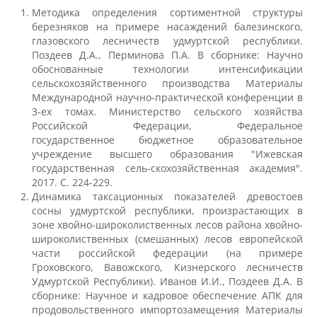
Методика определения сортиментной структуры
О федеральном проекте "Кадры в АПК"
березняков на примере насаждений балезинского,
глазовского лесничеств удмуртской республики.
Поздеев Д.А., Перминова П.А. В сборнике: Научно
обоснованные технологии интенсификации
Документы
сельскохозяйственного производства Материалы
Международной научно-практической конференции в
3-ех томах. Министерство сельского хозяйства
Протоколы
Российской Федерации, Федеральное
государственное бюджетное образовательное
учреждение высшего образования "Ижевская
Разное
государственная сель-скохозяйственная академия".
2017. С. 224-229.
Динамика таксационных показателей древостоев
Абитуриенту
сосны удмуртской республики, произрастающих в
зоне хвойно-широколиственных лесов района хвойно-
Информация в формате Рособрнадзора
широколиственных (смешанных) лесов европейской
части российской федерации (на примере
Гроховского, Вавожского, Кизнерского лесничеств
Направления подготовки
Удмуртской Республики). Иванов И.И., Поздеев Д.А. В
сборнике: Научное и кадровое обеспечение АПК для
продовольственного импортозамещения Материалы