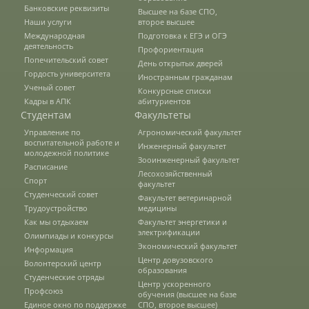
Банковские реквизиты
Высшее на базе СПО,
Факультет ветеринарной медицины
Наши услуги
второе высшее
Международная
Подготовка к ЕГЭ и ОГЭ
деятельность
Профориентация
Попечительский совет
Кафедры ФВМ
День открытых дверей
Гордость университета
Иностранным гражданам
Ученый совет
Конкурсные списки
Кадры в АПК
абитуриентов
История факультета
Студентам
Факультеты
Управление по
Агрономический факультет
воспитательной работе и
Инженерный факультет
молодежной политике
Учебная деятельность
Зооинженерный факультет
Расписание
Лесохозяйственный
Спорт
факультет
Студенческий совет
Факультет ветеринарной
Материально-техническая база
Трудоустройство
медицины
Как мы отдыхаем
Факультет энергетики и
электрификации
Олимпиады и конкурсы
Экономический факультет
Информация
Практические навыки
Центр довузовского
Волонтерский центр
образования
Студенческие отряды
Центр ускоренного
Профсоюз
обучения (высшее на базе
Студенческая научно-
Единое окно по поддержке
СПО, второе высшее)