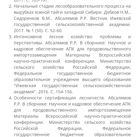
Материально-техническое
Начальные стадии лесообразовательного процесса на
обеспечение и оснащенность
вырубках южной тайги западной Сибири. Дебков Н.М.,
образовательного процесса
Сидоренков В.М., Абсалямов Р.Р. Вестник Ижевской
государственной сельскохозяйственной академии.
2017. № 1 (50). С. 52-60.
Стипендии и меры поддержки
Интенсивное лесное хозяйство: проблемы и
обучающихся
перспективы. Абсалямов Р.Р. В сборнике: Научное и
кадровое обеспечение АПК для продовольственного
импортозамещения Материалы Всероссийской
Платные образовательные услуги
научно-практической конференции. Министерство
сельского хозяйства Российской Федерации,
Федеральное государственное бюджетное
образовательное учреждение высшего образования
Финансово-хозяйственная
"Ижевская государственная сельскохозяйственная
деятельность
академия". 2016. С. 154-156.
Особенности сертификации лесничеств. Абсалямов
Р.Р. В сборнике: Научное и кадровое обеспечение АПК
Вакантные места для приёма
для продовольственного импортозамещения
(перевода) обучающихся
Материалы Всероссийской научно-практической
конференции. Министерство сельского хозяйства
Российской Федерации, Федеральное
Доступная среда
государственное бюджетное образовательное