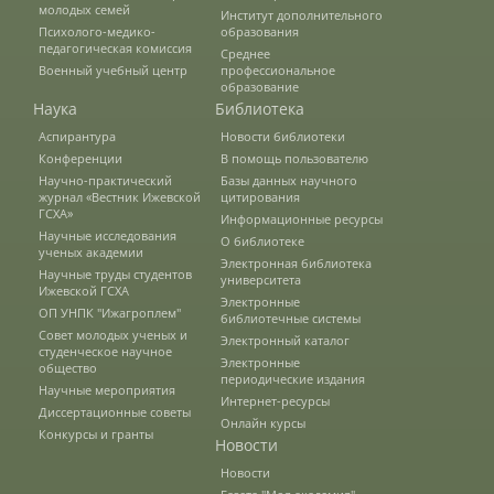
исследовательская работа
молодых семей
Институт дополнительного
Психолого-медико-
образования
педагогическая комиссия
Среднее
Военный учебный центр
профессиональное
Воспитательная и внеучебная работа
образование
Наука
Библиотека
Аспирантура
Новости библиотеки
Наша гордость
Конференции
В помощь пользователю
Научно-практический
Базы данных научного
журнал «Вестник Ижевской
цитирования
ГСХА»
Информационные ресурсы
Направления подготовки
Научные исследования
О библиотеке
ученых академии
Электронная библиотека
Научные труды студентов
университета
Ижевской ГСХА
Научные разработки
Электронные
ОП УНПК "Ижагроплем"
библиотечные системы
Совет молодых ученых и
Электронный каталог
студенческое научное
Электронные
общество
Консультационные услуги
периодические издания
Научные мероприятия
Интернет-ресурсы
Диссертационные советы
Онлайн курсы
Конкурсы и гранты
Новости
Список публикаций
Новости