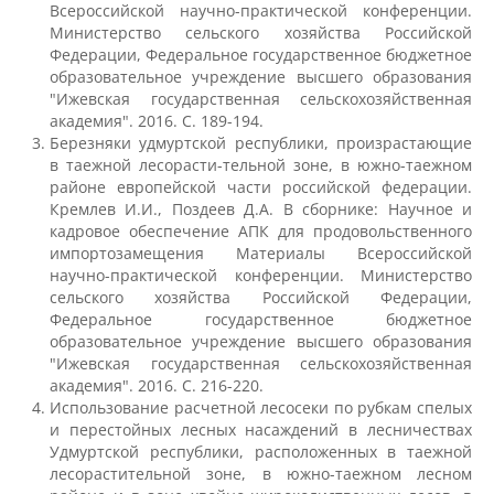
Всероссийской научно-практической конференции.
Правила приема
Министерство сельского хозяйства Российской
Федерации, Федеральное государственное бюджетное
образовательное учреждение высшего образования
Документы для поступления
"Ижевская государственная сельскохозяйственная
академия". 2016. С. 189-194.
Березняки удмуртской республики, произрастающие
Вступительные испытания
в таежной лесорасти-тельной зоне, в южно-таежном
районе европейской части российской федерации.
Кремлев И.И., Поздеев Д.А. В сборнике: Научное и
кадровое обеспечение АПК для продовольственного
Целевой прием
импортозамещения Материалы Всероссийской
научно-практической конференции. Министерство
сельского хозяйства Российской Федерации,
Общежития
Федеральное государственное бюджетное
образовательное учреждение высшего образования
"Ижевская государственная сельскохозяйственная
академия". 2016. С. 216-220.
Среднее профессиональное
образование
Использование расчетной лесосеки по рубкам спелых
и перестойных лесных насаждений в лесничествах
Удмуртской республики, расположенных в таежной
лесорастительной зоне, в южно-таежном лесном
Высшее на базе СПО, второе высшее