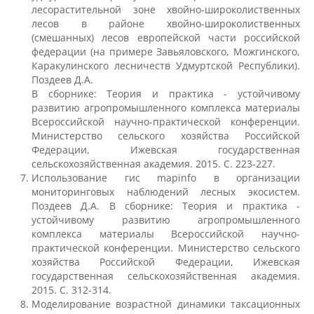
лесорастительной зоне хвойно-широколиственных
лесов в районе хвойно-широколиственных
(смешанных) лесов европейской части российской
Документы
федерации (на примере Завьяловского, Можгинского,
Каракулинского лесничеств Удмуртской Республики).
Поздеев Д.А.
Рабочие программы
В сборнике: Теория и практика - устойчивому
развитию агропромышленного комплекса материалы
Всероссийской научно-практической конференции.
Консультация психолога
Министерство сельского хозяйства Российской
Федерации, Ижевская государственная
сельскохозяйственная академия. 2015. С. 223-227.
Использование гис mapinfo в организации
Расписание
мониторинговых наблюдений лесных экосистем.
Поздеев Д.А. В сборнике: Теория и практика -
устойчивому развитию агропромышленного
Спорт
комплекса материалы Всероссийской научно-
практической конференции. Министерство сельского
хозяйства Российской Федерации, Ижевская
государственная сельскохозяйственная академия.
Студенческий совет
2015. С. 312-314.
Моделирование возрастной динамики таксационных