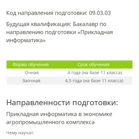
Материально-техническое
обеспечение и оснащенность
Код направления подготовки: 09.03.03
образовательного процесса
Будущая квалификация: Бакалавр по
направлению подготовки «Прикладная
Стипендии и меры поддержки
информатика»
обучающихся
Платные образовательные услуги
Форма обучения
Срок обучения
Очная
4 года (на базе 11 класса)
Заочная
4,5 года (на базе 11 класса)
Финансово-хозяйственная
деятельность
Направленности подготовки:
Вакантные места для приёма
Прикладная информатика в экономике
(перевода) обучающихся
агропромышленного комплекса
Чему научат:
Доступная среда