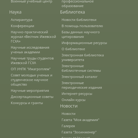
Военный учебный центр
профессиональное
образование
Наука
Библиотека
Документы
Аспирантура
Новости библиотеки
Конференции
В помощь пользователю
Научно-практический
Базы данных научного
журнал «Вестник Ижевской
цитирования
Рабочие программы
ГСХА»
Информационные ресурсы
Научные исследования
О библиотеке
ученых академии
Электронная библиотека
Научные труды студентов
Консультация психолога
университета
Ижевской ГСХА
Электронные
ОП УНПК "Ижагроплем"
библиотечные системы
Совет молодых ученых и
Электронный каталог
Расписание
студенческое научное
Электронные
общество
периодические издания
Научные мероприятия
Интернет-ресурсы
Диссертационные советы
Онлайн курсы
Спорт
Конкурсы и гранты
Новости
Новости
Газета "Моя академия"
Студенческий совет
Галерея
Газета "Зооинженер"