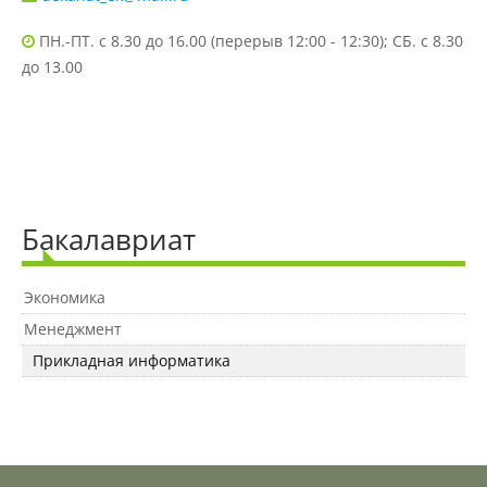
ПН.-ПТ. с 8.30 до 16.00 (перерыв 12:00 - 12:30); СБ. с 8.30
Зарубежные стипендиальные
до 13.00
программы
Сотрудники
Попечительский совет
Бакалавриат
Экономика
Гордость университета
Менеджмент
Прикладная информатика
Ученый совет
Кадры в АПК