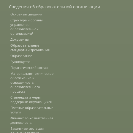
Сведения об образовательной организации
О федеральном проекте "Кадры в АПК"
Основные сведения
Структура и органы
управления
Документы
образовательной
организацией
Документы
Образовательные
Протоколы
стандарты и требования
Образование
Руководство
Педагогический состав
Разное
Материально-техническое
обеспечение и
Абитуриенту
оснащенность
образовательного
процесса
Информация в формате Рособрнадзора
Стипендии и меры
поддержки обучающихся
Платные образовательные
услуги
Направления подготовки
Финансово-хозяйственная
деятельность
Вакантные места для
приёма (перевода)