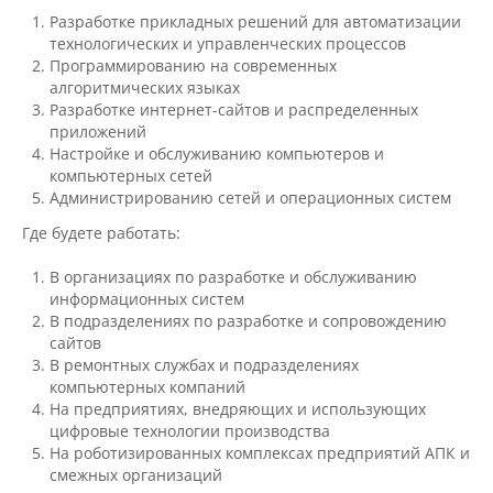
Разработке прикладных решений для автоматизации
технологических и управленческих процессов
Международное сотрудничество
Программированию на современных
алгоритмических языках
Разработке интернет-сайтов и распределенных
приложений
Организация питания в
Настройке и обслуживанию компьютеров и
образовательной организации
компьютерных сетей
Администрированию сетей и операционных систем
Абитуриенту
Где будете работать:
В организациях по разработке и обслуживанию
Университет
информационных систем
В подразделениях по разработке и сопровождению
Об университете
сайтов
В ремонтных службах и подразделениях
компьютерных компаний
Миссия, цель и ценности УдГАУ
На предприятиях, внедряющих и использующих
цифровые технологии производства
На роботизированных комплексах предприятий АПК и
смежных организаций
Ректорат