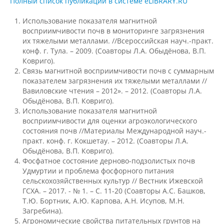
Полный список публикаций в системе eLIBRARY.RU
Использование показателя магнитной
Документы
восприимчивости почв в мониторинге загрязнения
их тяжелыми металлами. //Всероссийская науч.-практ.
конф. г. Тула. – 2009. (Соавторы Л.А. Обыдёнова, В.П.
Ковриго).
Рабочие программы
Связь магнитной восприимчивости почв с суммарным
показателем загрязнения их тяжелыми металлами //
Вавиловские чтения – 2012». – 2012. (Соавторы Л.А.
Консультация психолога
Обыдёнова, В.П. Ковриго).
Использование показателя магнитной
восприимчивости для оценки агроэкологического
Расписание
состояния почв //Материалы Международной науч.-
практ. конф. г. Кокшетау. – 2012. (Соавторы Л.А.
Обыдёнова, В.П. Ковриго).
Фосфатное состояние дерново-подзолистых почв
Спорт
Удмуртии и проблема фосфорного питания
сельскохозяйственных культур // Вестник Ижевской
ГСХА. – 2017. - № 1. – С. 11-20 (Соавторы А.С. Башков,
Студенческий совет
Т.Ю. Бортник, А.Ю. Карпова, А.Н. Исупов, М.Н.
Загребина).
Агрономические свойства питательных грунтов на