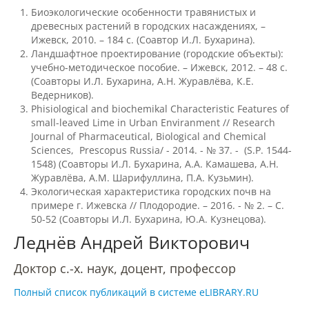
Биоэкологические особенности травянистых и
Наши услуги
древесных растений в городских насаждениях, –
Ижевск, 2010. – 184 с. (Соавтор И.Л. Бухарина).
Ландшафтное проектирование (городские объекты):
Международная деятельность
учебно-методическое пособие. – Ижевск, 2012. – 48 с.
(Соавторы И.Л. Бухарина, А.Н. Журавлёва, К.Е.
Ведерников).
Phisiological and biochemikal Characteristic Features of
Организации-партнеры
small-leaved Lime in Urban Enviranment // Research
Journal of Pharmaceutical, Biological and Chemical
Sciences, Prescopus Russia/ - 2014. - № 37. - (S.P. 1544-
Договоры о сотрудничестве
1548) (Соавторы И.Л. Бухарина, А.А. Камашева, А.Н.
Журавлёва, А.М. Шарифуллина, П.А. Кузьмин).
Экологическая характеристика городских почв на
Зарубежные стажировки
примере г. Ижевска // Плодородие. – 2016. - № 2. – С.
50-52 (Соавторы И.Л. Бухарина, Ю.А. Кузнецова).
Леднёв Андрей Викторович
Иностранным студентам
Доктор с.-х. наук, доцент, профессор
Полный список публикаций в системе eLIBRARY.RU
Документы