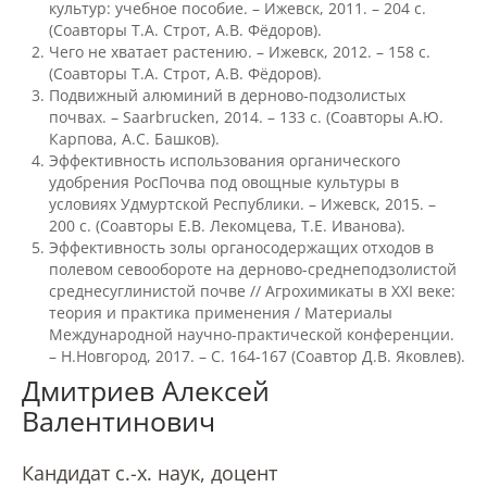
культур: учебное пособие. – Ижевск, 2011. – 204 с.
(Соавторы Т.А. Строт, А.В. Фёдоров).
Чего не хватает растению. – Ижевск, 2012. – 158 с.
Международное сотрудничество
(Соавторы Т.А. Строт, А.В. Фёдоров).
Подвижный алюминий в дерново-подзолистых
почвах. – Saarbrucken, 2014. – 133 с. (Соавторы А.Ю.
Организация питания в
Карпова, А.С. Башков).
образовательной организации
Эффективность использования органического
удобрения РосПочва под овощные культуры в
условиях Удмуртской Республики. – Ижевск, 2015. –
200 с. (Соавторы Е.В. Лекомцева, Т.Е. Иванова).
Абитуриенту
Эффективность золы органосодержащих отходов в
полевом севообороте на дерново-среднеподзолистой
Университет
среднесуглинистой почве // Агрохимикаты в XXI веке:
теория и практика применения / Материалы
Об университете
Международной научно-практической конференции.
– Н.Новгород, 2017. – С. 164-167 (Соавтор Д.В. Яковлев).
Дмитриев Алексей
Миссия, цель и ценности УдГАУ
Валентинович
Кандидат с.-х. наук, доцент
Ректорат