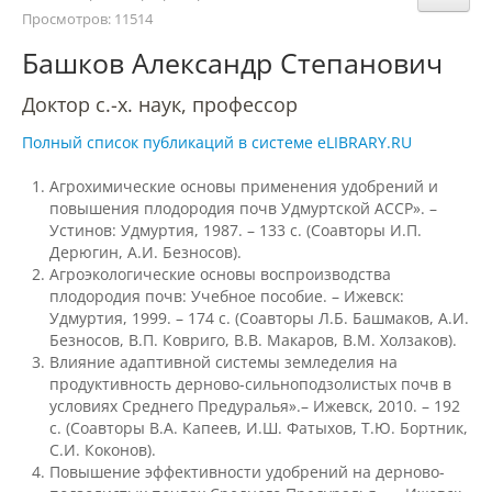
Структура и органы управления
Просмотров: 11514
образовательной организацией
Башков Александр Степанович
Доктор с.-х. наук, профессор
Документы
Полный список публикаций в системе eLIBRARY.RU
Образовательные стандарты и
Агрохимические основы применения удобрений и
требования
повышения плодородия почв Удмуртской АССР». –
Устинов: Удмуртия, 1987. – 133 с. (Соавторы И.П.
Дерюгин, А.И. Безносов).
Агроэкологические основы воспроизводства
Образование
плодородия почв: Учебное пособие. – Ижевск:
Удмуртия, 1999. – 174 с. (Соавторы Л.Б. Башмаков, А.И.
Безносов, В.П. Ковриго, В.В. Макаров, В.М. Холзаков).
Руководство
Влияние адаптивной системы земледелия на
продуктивность дерново-сильноподзолистых почв в
условиях Среднего Предуралья».– Ижевск, 2010. – 192
Педагогический состав
с. (Соавторы В.А. Капеев, И.Ш. Фатыхов, Т.Ю. Бортник,
С.И. Коконов).
Повышение эффективности удобрений на дерново-