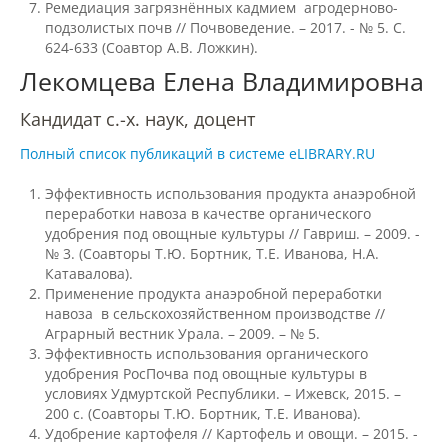
Ремедиация загрязнённых кадмием агродерново-
подзолистых почв // Почвоведение. – 2017. - № 5. С.
О федеральном проекте "Кадры в АПК"
624-633 (Соавтор А.В. Ложкин).
Лекомцева Елена Владимировна
Документы
Кандидат с.-х. наук, доцент
Полный список публикаций в системе eLIBRARY.RU
Протоколы
Эффективность использования продукта анаэробной
переработки навоза в качестве органического
удобрения под овощные культуры // Гавриш. – 2009. -
Разное
№ 3. (Соавторы Т.Ю. Бортник, Т.Е. Иванова, Н.А.
Катавалова).
Абитуриенту
Применение продукта анаэробной переработки
навоза в сельскохозяйственном производстве //
Информация в формате Рособрнадзора
Аграрный вестник Урала. – 2009. – № 5.
Эффективность использования органического
удобрения РосПочва под овощные культуры в
Направления подготовки
условиях Удмуртской Республики. – Ижевск, 2015. –
200 с. (Соавторы Т.Ю. Бортник, Т.Е. Иванова).
Удобрение картофеля // Картофель и овощи. – 2015. -