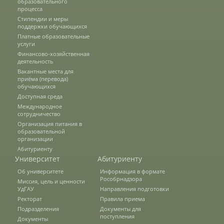
образовательного
процесса
Выпускники факультета
Стипендии и меры
поддержки обучающихся
Платные образовательные
услуги
Направления подготовки
Финансово-хозяйственная
деятельность
Вакантные места для
Научные разработки
приёма (перевода)
обучающихся
Доступная среда
Международное
Консультационные услуги
сотрудничество
Организация питания в
образовательной
организации
Список публикаций
Абитуриенту
Университет
Абитуриенту
Об университете
Информация в формате
Рособрнадзора
Информационные системы
Миссия, цель и ценности
УдГАУ
Направления подготовки
Ректорат
Правила приема
Подразделения
Документы для
Инженерный факультет
поступления
Документы