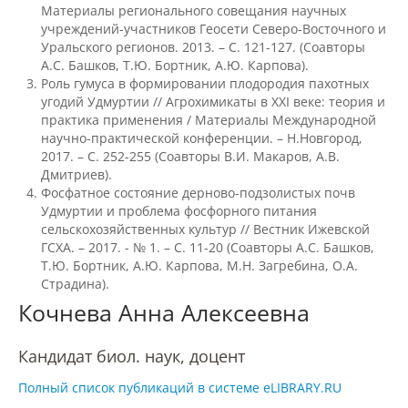
Материалы регионального совещания научных
учреждений-участников Геосети Северо-Восточного и
Предотвращение кризисных ситуаций
Уральского регионов. 2013. – С. 121-127. (Соавторы
А.С. Башков, Т.Ю. Бортник, А.Ю. Карпова).
Роль гумуса в формировании плодородия пахотных
угодий Удмуртии // Агрохимикаты в XXI веке: теория и
Ответственность за разжигание
межнациональной розни
практика применения / Материалы Международной
научно-практической конференции. – Н.Новгород,
2017. – С. 252-255 (Соавторы В.И. Макаров, А.В.
Дмитриев).
Конкурсы и вакансии
Фосфатное состояние дерново-подзолистых почв
Удмуртии и проблема фосфорного питания
сельскохозяйственных культур // Вестник Ижевской
Контакты
ГСХА. – 2017. - № 1. – С. 11-20 (Соавторы А.С. Башков,
Т.Ю. Бортник, А.Ю. Карпова, М.Н. Загребина, О.А.
Страдина).
Обратная связь
Кочнева Анна Алексеевна
Кандидат биол. наук, доцент
Банковские реквизиты
Полный список публикаций в системе eLIBRARY.RU