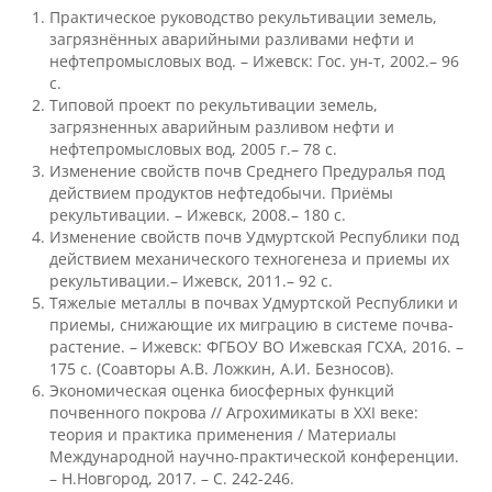
Практическое руководство рекультивации земель,
загрязнённых аварийными разливами нефти и
Зарубежные стипендиальные
нефтепромысловых вод. – Ижевск: Гос. ун-т, 2002.– 96
программы
с.
Типовой проект по рекультивации земель,
загрязненных аварийным разливом нефти и
нефтепромысловых вод, 2005 г.– 78 с.
Сотрудники
Изменение свойств почв Среднего Предуралья под
действием продуктов нефтедобычи. Приёмы
рекультивации. – Ижевск, 2008.– 180 с.
Попечительский совет
Изменение свойств почв Удмуртской Республики под
действием механического техногенеза и приемы их
рекультивации.– Ижевск, 2011.– 92 с.
Гордость университета
Тяжелые металлы в почвах Удмуртской Республики и
приемы, снижающие их миграцию в системе почва-
растение. – Ижевск: ФГБОУ ВО Ижевская ГСХА, 2016. –
175 с. (Соавторы А.В. Ложкин, А.И. Безносов).
Ученый совет
Экономическая оценка биосферных функций
почвенного покрова // Агрохимикаты в XXI веке:
теория и практика применения / Материалы
Кадры в АПК
Международной научно-практической конференции.
– Н.Новгород, 2017. – С. 242-246.