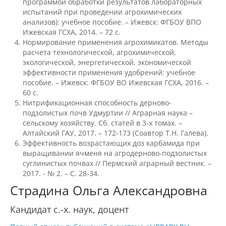
программой обработки результатов лабораторных
испытаний при проведении агрохимических
анализов): учебное пособие. – Ижевск: ФГБОУ ВПО
Подготовка к ЕГЭ и ОГЭ
Ижевская ГСХА, 2014. – 72 с.
Нормирование применения агрохимикатов. Методы
расчета технологической, агрохимической,
экологической, энергетической, экономической
Профориентация
эффективности применения удобрений: учебное
пособие. – Ижевск: ФГБОУ ВО Ижевская ГСХА, 2016. –
60 с.
День открытых дверей
Нитрификационная способность дерново-
подзолистых почв Удмуртии // Аграрная наука –
сельскому хозяйству. Сб. статей в 3-х томах. –
Иностранным гражданам
Алтайский ГАУ, 2017. – 172-173 (Соавтор Т.Н. Галева).
Эффективность возрастающих доз карбамида при
выращивании ячменя на агродерново-подзолистых
суглинистых почвах // Пермский аграрный вестник. –
Конкурсные списки абитуриентов
2017. - № 2. – С. 28-34.
Страдина Ольга Александровна
Студентам
Кандидат с.-х. наук, доцент
Управление по воспитательной работе
и молодежной политике