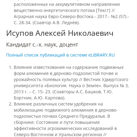
расположенных на аккумулятивном направлении
Защита персональных данных
вещественно-энергетического потока [Текст] //
Аграрная наука Евро-Северо-Востока.- 2017.- №2 (57).-
С. 28-34. (Соавтор А.В. Леднёв).
Информация о проверках
Исупов Алексей Николаевич
Кандидат с.-х. наук, доцент
Учетная политика
Полный список публикаций в системе eLIBRARY.RU
Влияние известкования на содержание подвижных
Партнеры
форм алюминия в дерново-подзолистой почве и
урожайность полевых культур // Вестник Удмуртского
университета «Биология. Наука о Земле». Выпуск № 3,
Безопасность
2013 г. – С. 15- 23. (Соавторы А.С. Башков, Т.Ю.
Бортник, А.Ю. Карпова).
Влияние различных систем удобрения на
Противодействие коррупции
мобилизацию подвижного алюминия в дерново-
подзолистых почвах Среднего Предуралья
.
В
сборнике: Состояние и пути повышения
эффективности агрохимических исследований в
Противодействие терроризму
Северо-Восточном и Уральском регионах //