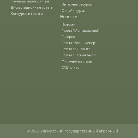
Научные мероприятия
студентов
Интернет-ресурсы
Диссертационные советы
Онлайн курсы
Конкурсы и гранты
Новости
Производственная практика
Новости
Газета "Моя академия"
Галерея
Газета "Зооинженер"
Внеучебная работа
Газета "Айболит"
Газета "Лесная быль"
Фирменный стиль
Студенческие отряды
СМИ о нас
Физкультура и спорт
Выпускники факультета
Направления подготовки
© 2026 Удмуртский государственный аграрный