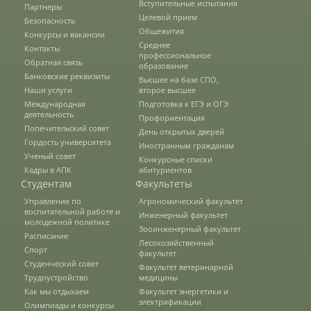
Вступительные испытания
Партнеры
Целевой прием
Безопасность
Общежития
Кафедры ИФ
Конкурсы и вакансии
Среднее
Контакты
профессиональное
Обратная связь
образование
Банковские реквизиты
Высшее на базе СПО,
История факультета
Наши услуги
второе высшее
Международная
Подготовка к ЕГЭ и ОГЭ
деятельность
Профориентация
Попечительский совет
Студенческое конструкторско-
День открытых дверей
исследовательское бюро (СКИБ)
Гордость университета
Иностранным гражданам
Ученый совет
Конкурсные списки
Кадры в АПК
абитуриентов
Студентам
Факультеты
Направления подготовки
Управление по
Агрономический факультет
воспитательной работе и
Инженерный факультет
молодежной политике
Зооинженерный факультет
Научные разработки
Расписание
Лесохозяйственный
Спорт
факультет
Студенческий совет
Факультет ветеринарной
Трудоустройство
медицины
Консультационные услуги
Как мы отдыхаем
Факультет энергетики и
электрификации
Олимпиады и конкурсы