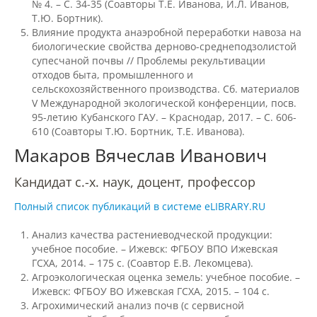
№ 4. – С. 34-35 (Соавторы Т.Е. Иванова, И.Л. Иванов,
Правила приема
Т.Ю. Бортник).
Влияние продукта анаэробной переработки навоза на
биологические свойства дерново-среднеподзолистой
Документы для поступления
супесчаной почвы // Проблемы рекультивации
отходов быта, промышленного и
сельскохозяйственного производства. Сб. материалов
V Международной экологической конференции, посв.
Вступительные испытания
95-летию Кубанского ГАУ. – Краснодар, 2017. – С. 606-
610 (Соавторы Т.Ю. Бортник, Т.Е. Иванова).
Макаров Вячеслав Иванович
Целевой прием
Кандидат с.-х. наук, доцент, профессор
Общежития
Полный список публикаций в системе eLIBRARY.RU
Анализ качества растениеводческой продукции:
Среднее профессиональное
учебное пособие. – Ижевск: ФГБОУ ВПО Ижевская
образование
ГСХА, 2014. – 175 с. (Соавтор Е.В. Лекомцева).
Агроэкологическая оценка земель: учебное пособие. –
Ижевск: ФГБОУ ВО Ижевская ГСХА, 2015. – 104 с.
Агрохимический анализ почв (c сервисной
Высшее на базе СПО, второе высшее