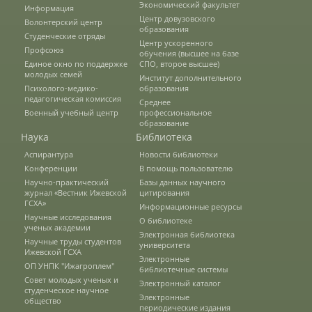
Экономический факультет
Информация
Список публикаций
Центр довузовского
Волонтерский центр
образования
Студенческие отряды
Центр ускоренного
Профсоюз
обучения (высшее на базе
Единое окно по поддержке
СПО, второе высшее)
Информационные системы
молодых семей
Институт дополнительного
Психолого-медико-
образования
педагогическая комиссия
Среднее
Военный учебный центр
профессиональное
Зооинженерный факультет
образование
Наука
Библиотека
Аспирантура
Новости библиотеки
Кафедры ЗИФ
Конференции
В помощь пользователю
Научно-практический
Базы данных научного
журнал «Вестник Ижевской
цитирования
ГСХА»
Информационные ресурсы
История факультета
Научные исследования
О библиотеке
ученых академии
Электронная библиотека
Научные труды студентов
университета
Ижевской ГСХА
Организация учебного процесса
Электронные
ОП УНПК "Ижагроплем"
библиотечные системы
Совет молодых ученых и
Электронный каталог
студенческое научное
Электронные
общество
Научно-исследовательская работа
периодические издания