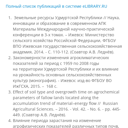
Полный список публикаций в системе eLIBRARY.RU
Подразделения
Земельные ресурсы Удмуртской Республики // Наука,
инновации и образование в современном АПК
Материалы Международной научно-практической
конференции в 3-х томах. – Ижевск: Министерство
Документы
сельского хозяйства Российской Федерации, ФГБОУ
ВПО Ижевская государственная сельскохозяйственная
академия, 2014. - С. 110-112. (Соавтор А.В. Леднёв).
Федеральные документы
Закономерности изменения агроклиматических
показателей за период с 1959 по 2008 годы
на территории Удмуртской Республики и их влияние
Условия труда на рабочих местах
на урожайность основных сельскохозяйственных
культур (монография). - Ижевск: изд-во ФГБОУ ВО
ИжГСХА, 2015. – 168 с.
Effect of soil type and overgrowth time on agrochemical
Закупки
parameters of fallow lands located along the
accumulation trend of material–energy flow // Russian
Agricultural Sciences. – 2016. - Vol. 42. - No. 6. - pp. 445-
Учебный процесс
449. (Соавтор А.В. Леднёв).
Влияние периода зарастания на изменение
агрофизических показателей различных типов почв,