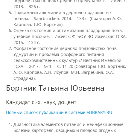
подзолистых почвах Среднего Предуралья». – Ижевск,
Материально-техническое
2013. – 326 с.
обеспечение и оснащенность
Подвижный алюминий в дерново-подзолистых
образовательного процесса
почвах. – Saarbrucken, 2014. – 133 с. (Соавторы А.Ю.
Карпова, Т.Ю. Бортник).
Оценка состояния и оптимизация плодородия почв:
Стипендии и меры поддержки
учебное пособие. – Ижевск: ФГБОУ ВО Ижевская ГСХА,
обучающихся
2015. – 134 с.
Фосфатное состояние дерново-подзолистых почв
Удмуртии и проблема фосфорного питания
Платные образовательные услуги
сельскохозяйственных культур // Вестник Ижевской
ГСХА. – 2017. - № 1. – С. 11-20 (Соавторы Т.Ю. Бортник,
А.Ю. Карпова, А.Н. Исупов, М.Н. Загребина, О.А.
Страдина).
Финансово-хозяйственная
деятельность
Бортник Татьяна Юрьевна
Кандидат с.-х. наук, доцент
Вакантные места для приёма
(перевода) обучающихся
Полный список публикаций в системе eLIBRARY.RU
Диагностика элементов питания и неинфекционные
болезни картофеля, овощных и плодово-ягодных
Доступная среда