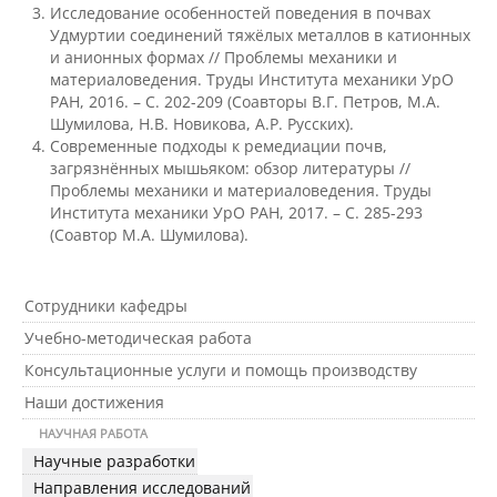
Исследование особенностей поведения в почвах
Удмуртии соединений тяжёлых металлов в катионных
Студенческий отряд «Гризли»
и анионных формах // Проблемы механики и
материаловедения. Труды Института механики УрО
РАН, 2016. – С. 202-209 (Соавторы В.Г. Петров, М.А.
Шумилова, Н.В. Новикова, А.Р. Русских).
Студенческий отряд «Земляне»
Современные подходы к ремедиации почв,
загрязнённых мышьяком: обзор литературы //
Проблемы механики и материаловедения. Труды
Студенческий отряд «Спасатели»
Института механики УрО РАН, 2017. – С. 285-293
(Соавтор М.А. Шумилова).
Студенческий отряд «Строй.ru»
Сотрудники кафедры
Учебно-методическая работа
Профсоюз
Консультационные услуги и помощь производству
Наши достижения
Единое окно по поддержке молодых
НАУЧНАЯ РАБОТА
семей
Научные разработки
Направления исследований