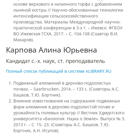
основе верхового и низинного торфа с добавлением
Трудоустройство
льняной костры // Научно-обоснованные технологии
интенсификации сельскохозяйственного
производства. Материалы Международной научно-
Как мы отдыхаем
практической конференции в 3-х т. – Ижевск: ФГБОУ
ВО Ижевская ГСХА, 2017. – С. 104-108 (Соавтор В.И.
Макаров).
Олимпиады и конкурсы
Карпова Алина Юрьевна
Кандидат с.-х. наук, ст. преподаватель
Информация
Полный список публикаций в системе eLIBRARY.RU
Подвижный алюминий в дерново-подзолистых
Волонтерский центр
почвах. – Saarbrucken, 2014. – 133 с. (Соавторы А.С.
Башков, Т.Ю. Бортник).
Влияние известкования на содержание подвижных
Студенческие отряды
форм алюминия в дерново-подзолистой почве и
урожайность полевых культур // Вестник Удмуртского
университета «Биология. Наука о Земле». Выпуск № 3,
2013 г. – С. 15- 23. (Соавторы А.С. Башков, Т.Ю.
Студенческий отряд «Водяной»
Бортник, А.Н. Исупов).