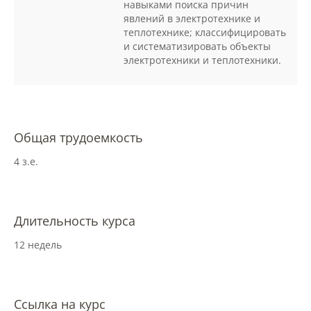
навыками поиска причин
Правила приема
явлений в электротехнике и
теплотехнике; классифицировать
и систематизировать объекты
Документы для поступления
электротехники и теплотехники.
Вступительные испытания
Общая трудоемкость
Целевой прием
4 з.е.
Общежития
Длительность курса
Среднее профессиональное
12 недель
образование
Ссылка на курс
Высшее на базе СПО, второе высшее