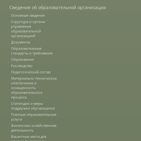
Трудоустройство
Сведения об образовательной организации
Основные сведения
Структура и органы
Как мы отдыхаем
управления
образовательной
организацией
Документы
Олимпиады и конкурсы
Образовательные
стандарты и требования
Образование
Руководство
Информация
Педагогический состав
Материально-техническое
обеспечение и
оснащенность
Волонтерский центр
образовательного
процесса
Стипендии и меры
поддержки обучающихся
Студенческие отряды
Платные образовательные
услуги
Финансово-хозяйственная
деятельность
Студенческий отряд «Водяной»
Вакантные места для