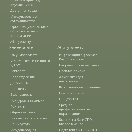
приёма (перевода)
обучающихся
Доступная среда
Студенческий отряд «Гризли»
Международное
сотрудничество
Организация питания в
образовательной
Студенческий отряд «Земляне»
организации
Абитуриенту
Университет
Абитуриенту
Студенческий отряд «Спасатели»
Об университете
Информация в формате
Рособрнадзора
Миссия, цель и ценности
УдГАУ
Направления подготовки
Ректорат
Правила приема
Студенческий отряд «Строй.ru»
Подразделения
Документы для
поступления
Документы
Вступительные испытания
Партнеры
Профсоюз
Целевой прием
Безопасность
Общежития
Конкурсы и вакансии
Среднее
Контакты
профессиональное
Обратная связь
Единое окно по поддержке молодых
образование
семей
Банковские реквизиты
Высшее на базе СПО,
Наши услуги
второе высшее
Международная
Подготовка к ЕГЭ и ОГЭ