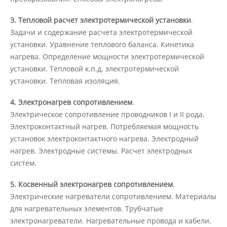
Защита персональных данных
3. Тепловой расчет электротермической установки
.
Задачи и содержание расчета электротермической
Информация о проверках
установки. Уравнение теплового баланса. Кинетика
нагрева. Определение мощности электротермической
установки. Тепловой к.п.д. электротермической
Учетная политика
установки. Тепловая изоляция.
4. Электронагрев сопротивлением
.
Партнеры
Электрическое сопротивление проводников I и II рода.
Электроконтактный нагрев. Потребляемая мощность
установок электроконтактного нагрева. Электродный
Безопасность
нагрев. Электродные системы. Расчет электродных
систем.
Противодействие коррупции
5. Косвенный электронагрев сопротивлением
.
Электрические нагреватели сопротивлением. Материалы
для нагревательных элементов. Трубчатые
Противодействие терроризму
электронагреватели. Нагревательные провода и кабели.