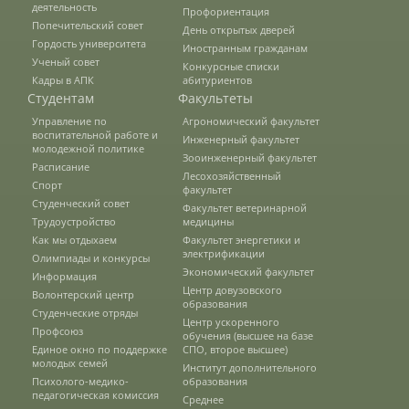
деятельность
Профориентация
Психолого-медико-педагогическая
Попечительский совет
День открытых дверей
комиссия
Гордость университета
Иностранным гражданам
Ученый совет
Конкурсные списки
Кадры в АПК
абитуриентов
Студентам
Факультеты
Военный учебный центр
Управление по
Агрономический факультет
воспитательной работе и
Факультеты
Инженерный факультет
молодежной политике
Зооинженерный факультет
Расписание
Лесохозяйственный
Агрономический факультет
Спорт
факультет
Студенческий совет
Факультет ветеринарной
Трудоустройство
медицины
Как мы отдыхаем
Факультет энергетики и
Кафедры АФ
электрификации
Олимпиады и конкурсы
Экономический факультет
Информация
Центр довузовского
Волонтерский центр
История факультета
образования
Студенческие отряды
Центр ускоренного
Профсоюз
обучения (высшее на базе
Единое окно по поддержке
СПО, второе высшее)
молодых семей
Учебно-материальная база
Институт дополнительного
Психолого-медико-
образования
педагогическая комиссия
Среднее