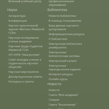
Военный учебный центр
профессиональное
Выпускники факультета
образование
Наука
Библиотека
Аспирантура
Новости библиотеки
Конференции
В помощь пользователю
Направления подготовки
Научно-практический
Базы данных научного
журнал «Вестник Ижевской
цитирования
ГСХА»
Информационные ресурсы
Научные исследования
Научные разработки
О библиотеке
ученых академии
Электронная библиотека
Научные труды студентов
университета
Ижевской ГСХА
Электронные
Консультационные услуги
ОП УНПК "Ижагроплем"
библиотечные системы
Совет молодых ученых и
Электронный каталог
студенческое научное
Электронные
общество
периодические издания
Список публикаций
Научные мероприятия
Интернет-ресурсы
Диссертационные советы
Онлайн курсы
Конкурсы и гранты
Новости
Информационные системы
Новости
Газета "Моя академия"
Галерея
Инженерный факультет
Газета "Зооинженер"