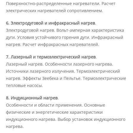
Поверхностно-распределенные нагреватели. Расчет
электрических нагревателей сопротивлением.
Предотвращение кризисных ситуаций
6. Электродуговой и инфракрасный нагрев
.
Электродуговой нагрев. Вольт-амперная характеристика
Ответственность за разжигание
дуги. Условия устойчивого горения дуги. Инфракрасный
межнациональной розни
нагрев. Расчет инфракрасных нагревателей.
7. Лазерный и термоэлектрический нагрев
.
Конкурсы и вакансии
Лазерный нагрев. Особенности лазерного нагрева.
Источники лазерного излучения. Термоэлектрический
нагрев. Эффекты Зеебека и Пельтье. Термоэлектрические
Контакты
тепловые насосы.
8. Индукционный нагрев
.
Обратная связь
Особенности и области применения. Основные
физические и энергетические характеристики
индукционного нагрева. Выбор установок индукционного
Банковские реквизиты
нагрева.