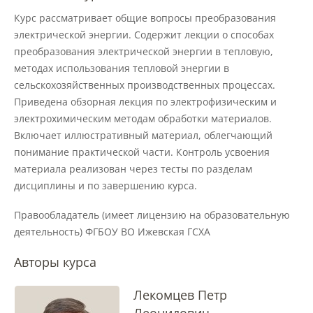
Материально-техническое
обеспечение и оснащенность
Курс рассматривает общие вопросы преобразования
образовательного процесса
электрической энергии. Содержит лекции о способах
преобразования электрической энергии в тепловую,
методах использования тепловой энергии в
Стипендии и меры поддержки
сельскохозяйственных производственных процессах.
обучающихся
Приведена обзорная лекция по электрофизическим и
электрохимическим методам обработки материалов.
Включает иллюстративный материал, облегчающий
Платные образовательные услуги
понимание практической части. Контроль усвоения
материала реализован через тесты по разделам
Финансово-хозяйственная
дисциплины и по завершению курса.
деятельность
Правообладатель (имеет лицензию на образовательную
деятельность) ФГБОУ ВО Ижевская ГСХА
Вакантные места для приёма
(перевода) обучающихся
Авторы курса
Лекомцев Петр
Доступная среда