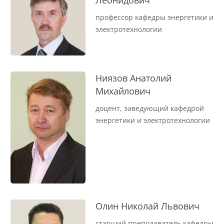
Леонидович
профессор кафедры энергетики и
Международное сотрудничество
электротехнологии
Организация питания в
образовательной организации
Ниязов Анатолий
Михайлович
Абитуриенту
доцент, заведующий кафедрой
энергетики и электротехнологии
Университет
Об университете
Миссия, цель и ценности УдГАУ
Олин Николай Львович
Ректорат
старший преподаватель кафедры