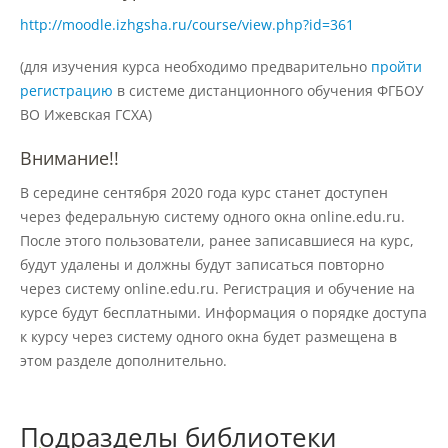
http://moodle.izhgsha.ru/course/view.php?id=361
Подготовка к ЕГЭ и ОГЭ
(для изучения курса необходимо предварительно
пройти
регистрацию
в системе дистанционного обучения ФГБОУ
ВО Ижевская ГСХА)
Профориентация
Внимание!!
День открытых дверей
В середине сентября 2020 года курс станет доступен
через федеральную систему одного окна online.edu.ru.
После этого пользователи, ранее записавшиеся на курс,
Иностранным гражданам
будут удалены и должны будут записаться повторно
через систему online.edu.ru. Регистрация и обучение на
курсе будут бесплатными. Информация о порядке доступа
Конкурсные списки абитуриентов
к курсу через систему одного окна будет размещена в
этом разделе дополнительно.
Студентам
Управление по воспитательной работе
Подразделы библиотеки
и молодежной политике