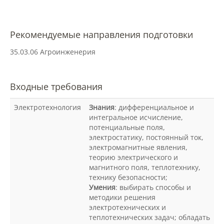
О федеральном проекте "Кадры в АПК"
Рекомендуемые направления подготовки
Документы
35.03.06 Агроинженерия
Протоколы
Входные требования
Электротехнология
Знания
: дифференциальное и
Разное
интегральное исчисление,
потенциальные поля,
электростатику, постоянный ток,
Абитуриенту
электромагнитные явления,
теорию электрического и
Информация в формате Рособрнадзора
магнитного поля, теплотехнику,
технику безопасности;
Умения
: выбирать способы и
Направления подготовки
методики решения
электротехнических и
теплотехнических задач; обладать