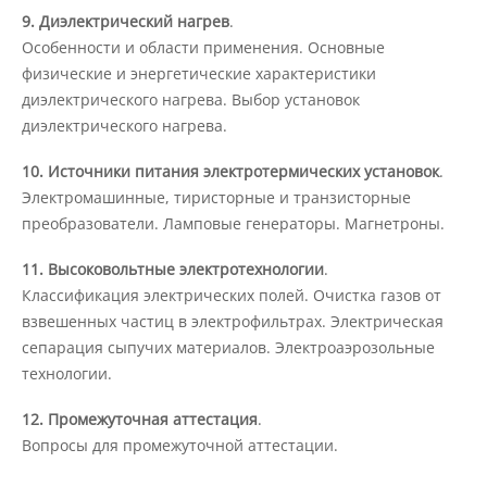
9. Диэлектрический нагрев
.
Наши услуги
Особенности и области применения. Основные
физические и энергетические характеристики
Международная деятельность
диэлектрического нагрева. Выбор установок
диэлектрического нагрева.
10. Источники питания электротермических установок
.
Организации-партнеры
Электромашинные, тиристорные и транзисторные
преобразователи. Ламповые генераторы. Магнетроны.
Договоры о сотрудничестве
11. Высоковольтные электротехнологии
.
Классификация электрических полей. Очистка газов от
Зарубежные стажировки
взвешенных частиц в электрофильтрах. Электрическая
сепарация сыпучих материалов. Электроаэрозольные
технологии.
Иностранным студентам
12. Промежуточная аттестация
.
Вопросы для промежуточной аттестации.
Документы