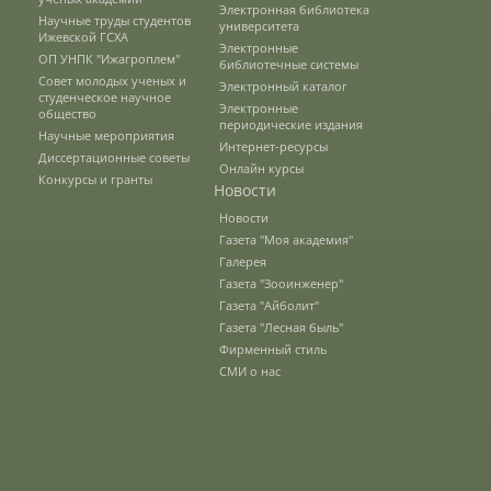
Электронная библиотека
Научные труды студентов
университета
Ижевской ГСХА
Электронные
ОП УНПК "Ижагроплем"
Консультационные услуги
библиотечные системы
Совет молодых ученых и
Электронный каталог
студенческое научное
Электронные
общество
периодические издания
Список публикаций
Научные мероприятия
Интернет-ресурсы
Диссертационные советы
Онлайн курсы
Конкурсы и гранты
Новости
Информационные системы
Новости
Газета "Моя академия"
Галерея
Газета "Зооинженер"
Инженерный факультет
Газета "Айболит"
Газета "Лесная быль"
Фирменный стиль
Кафедры ИФ
СМИ о нас
История факультета