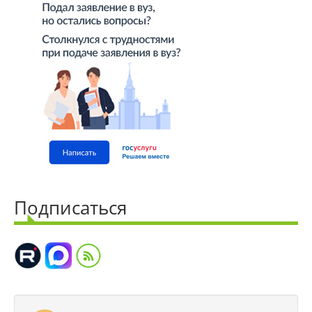
День открытых дверей
Иностранным гражданам
Конкурсные списки абитуриентов
Студентам
Управление по воспитательной работе
и молодежной политике
Подписаться
Документы
Рабочие программы