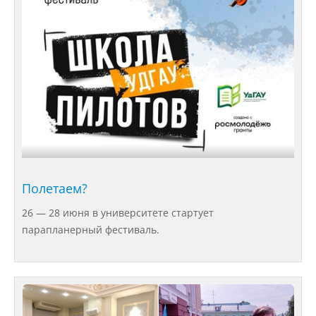
Абитуриенту
Университет
Об университете
Миссия, цель и ценности УдГАУ
Полетаем?
Ректорат
26 — 28 июня в университете стартует
парапланерный фестиваль.
Подразделения
Документы