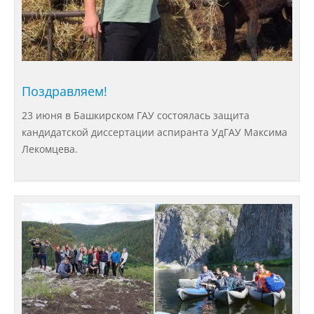
требования
Образование
Поздравляем!
Руководство
23 июня в Башкирском ГАУ состоялась защита
кандидатской диссертации аспиранта УдГАУ Максима
Лекомцева.
Педагогический состав
Материально-техническое
обеспечение и оснащенность
образовательного процесса
Стипендии и меры поддержки
обучающихся