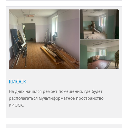
Партнеры
Безопасность
Противодействие коррупции
Противодействие терроризму
КИОСК
На днях начался ремонт помещения, где будет
Предотвращение кризисных ситуаций
располагаться мультиформатное пространство
КИОСК.
Ответственность за разжигание
межнациональной розни