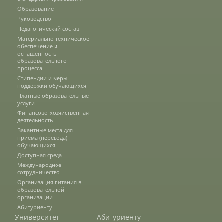
Образование
Руководство
Информация
Педагогический состав
Материально-техническое
обеспечение и
оснащенность
Волонтерский центр
образовательного
процесса
Стипендии и меры
поддержки обучающихся
Студенческие отряды
Платные образовательные
услуги
Финансово-хозяйственная
деятельность
Студенческий отряд «Водяной»
Вакантные места для
приёма (перевода)
обучающихся
Доступная среда
Студенческий отряд «Гризли»
Международное
сотрудничество
Организация питания в
образовательной
Студенческий отряд «Земляне»
организации
Абитуриенту
Университет
Абитуриенту