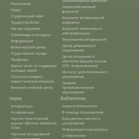
Зооинженерный факультет
Расписание
Лесохозяйственный
Агрономический факультет
Спорт
факультет
Студенческий совет
Факультет ветеринарной
Трудоустройство
медицины
Как мы отдыхаем
Факультет энергетики и
Кафедры АФ
электрификации
Олимпиады и конкурсы
Экономический факультет
Информация
Центр довузовского
Волонтерский центр
образования
История факультета
Студенческие отряды
Центр ускоренного
Профсоюз
обучения (высшее на базе
Единое окно по поддержке
СПО, второе высшее)
молодых семей
Учебно-материальная база
Институт дополнительного
Психолого-медико-
образования
педагогическая комиссия
Среднее
Военный учебный центр
профессиональное
образование
Выпускники факультета
Наука
Библиотека
Аспирантура
Новости библиотеки
Конференции
В помощь пользователю
Направления подготовки
Научно-практический
Базы данных научного
журнал «Вестник Ижевской
цитирования
ГСХА»
Информационные ресурсы
Научные исследования
Научные разработки
О библиотеке
ученых академии