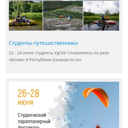
Платные образовательные услуги
Финансово-хозяйственная
деятельность
Студенты-путешественники
Вакантные места для приёма
22 - 24 июня студенты УдГАУ сплавлялись по реке
(перевода) обучающихся
«Белая» в Республике Башкортостан.
Доступная среда
Международное сотрудничество
Организация питания в
образовательной организации