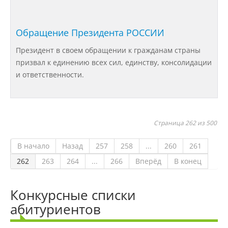
Конкурсы и вакансии
Обращение Президента РОССИИ
Президент в своем обращении к гражданам страны
Контакты
призвал к единению всех сил, единству, консолидации
и ответственности.
Обратная связь
Банковские реквизиты
Страница 262 из 500
В начало
Назад
257
258
...
260
261
Наши услуги
262
263
264
...
266
Вперёд
В конец
Международная деятельность
Конкурсные списки
абитуриентов
Организации-партнеры