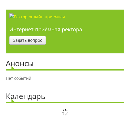
Целевой прием
Интернет-приёмная ректора
Общежития
Задать вопрос
Среднее профессиональное
образование
Анонсы
Высшее на базе СПО, второе высшее
Нет событий
Календарь
Подготовка к ЕГЭ и ОГЭ
Профориентация