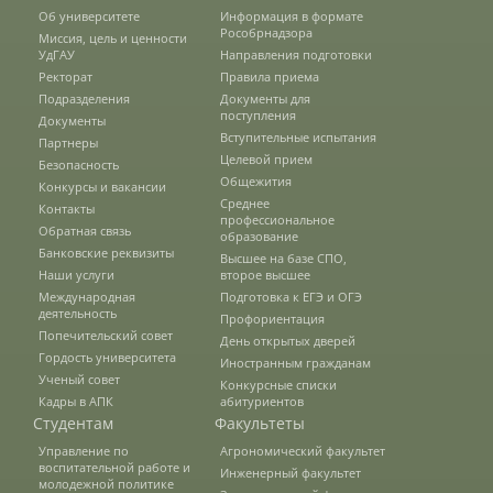
Студенческий отряд «Спасатели»
Об университете
Информация в формате
Рособрнадзора
Миссия, цель и ценности
УдГАУ
Направления подготовки
Ректорат
Правила приема
Студенческий отряд «Строй.ru»
Подразделения
Документы для
поступления
Документы
Вступительные испытания
Партнеры
Целевой прием
Профсоюз
Безопасность
Общежития
Конкурсы и вакансии
Среднее
Контакты
профессиональное
Обратная связь
Единое окно по поддержке молодых
образование
Банковские реквизиты
семей
Высшее на базе СПО,
Наши услуги
второе высшее
Международная
Подготовка к ЕГЭ и ОГЭ
деятельность
Профориентация
Психолого-медико-педагогическая
Попечительский совет
День открытых дверей
комиссия
Гордость университета
Иностранным гражданам
Ученый совет
Конкурсные списки
Кадры в АПК
абитуриентов
Студентам
Факультеты
Военный учебный центр
Управление по
Агрономический факультет
воспитательной работе и
Инженерный факультет
Факультеты
молодежной политике