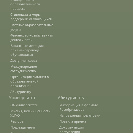
образовательного
процесса
Стипендии и меры
Международное сотрудничество
поддержки обучающихся
Платные образовательные
услуги
Финансово-хозяйственная
Организация питания в
деятельность
образовательной организации
Вакантные места для
приёма (перевода)
обучающихся
Доступная среда
Абитуриенту
Международное
сотрудничество
Университет
Организация питания в
образовательной
организации
Об университете
Абитуриенту
Университет
Абитуриенту
Об университете
Информация в формате
Миссия, цель и ценности УдГАУ
Рособрнадзора
Миссия, цель и ценности
УдГАУ
Направления подготовки
Ректорат
Правила приема
Подразделения
Документы для
Ректорат
поступления