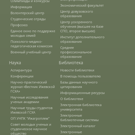
Олимпиады и конкурсы
Защита персональных данных
Экономический факультет
Информация
Центр довузовского
Волонтерский центр
образования
Студенческие отряды
Центр ускоренного
Информация о проверках
Профсоюз
обучения (высшее на базе
Единое окно по поддержке
СПО, второе высшее)
молодых семей
Институт дополнительного
Психолого-медико-
образования
Учетная политика
педагогическая комиссия
Среднее
Военный учебный центр
профессиональное
образование
Наука
Библиотека
Партнеры
Аспирантура
Новости библиотеки
Конференции
В помощь пользователю
Научно-практический
Базы данных научного
Безопасность
журнал «Вестник Ижевской
цитирования
ГСХА»
Информационные ресурсы
Научные исследования
О библиотеке
ученых академии
Электронная библиотека
Противодействие коррупции
Научные труды студентов
университета
Ижевской ГСХА
Электронные
ОП УНПК "Ижагроплем"
библиотечные системы
Совет молодых ученых и
Электронный каталог
Противодействие терроризму
студенческое научное
Электронные
общество