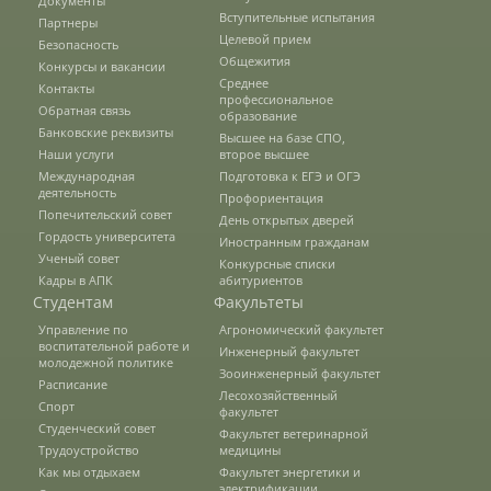
Документы
Вступительные испытания
Партнеры
Целевой прием
Безопасность
Подразделения
Общежития
Конкурсы и вакансии
Среднее
Контакты
профессиональное
Обратная связь
образование
Банковские реквизиты
Документы
Высшее на базе СПО,
Наши услуги
второе высшее
Международная
Подготовка к ЕГЭ и ОГЭ
деятельность
Профориентация
Федеральные документы
Попечительский совет
День открытых дверей
Гордость университета
Иностранным гражданам
Ученый совет
Конкурсные списки
Кадры в АПК
абитуриентов
Условия труда на рабочих местах
Студентам
Факультеты
Управление по
Агрономический факультет
воспитательной работе и
Инженерный факультет
Закупки
молодежной политике
Зооинженерный факультет
Расписание
Лесохозяйственный
Спорт
факультет
Студенческий совет
Учебный процесс
Факультет ветеринарной
Трудоустройство
медицины
Как мы отдыхаем
Факультет энергетики и
электрификации