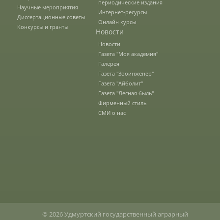
периодические издания
Научные мероприятия
Интернет-ресурсы
Диссертационные советы
Предотвращение кризисных ситуаций
Онлайн курсы
Конкурсы и гранты
Новости
Новости
Газета "Моя академия"
Ответственность за разжигание
межнациональной розни
Галерея
Газета "Зооинженер"
Газета "Айболит"
Газета "Лесная быль"
Конкурсы и вакансии
Фирменный стиль
СМИ о нас
Контакты
Обратная связь
Банковские реквизиты
© 2026 Удмуртский государственный аграрный