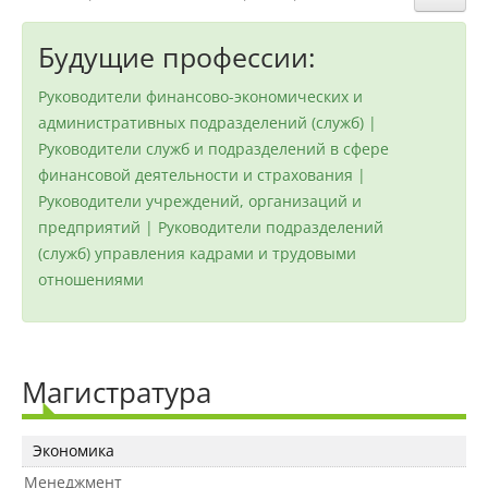
Структура и органы управления
образовательной организацией
Будущие профессии:
Руководители финансово-экономических и
Документы
административных подразделений (служб) |
Руководители служб и подразделений в сфере
финансовой деятельности и страхования |
Образовательные стандарты и
требования
Руководители учреждений, организаций и
предприятий | Руководители подразделений
(служб) управления кадрами и трудовыми
Образование
отношениями
Руководство
Магистратура
Педагогический состав
Экономика
Менеджмент